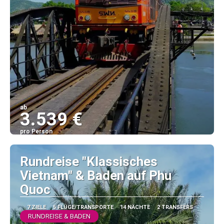
ab
3.539 €
pro Person
Sehen
Rundreise "Klassisches
Vietnam" & Baden auf Phu
Quoc
7 ZIELE
5 FLÜGE/TRANSPORTE
14 NÄCHTE
2 TRANSFERS
RUNDREISE & BADEN