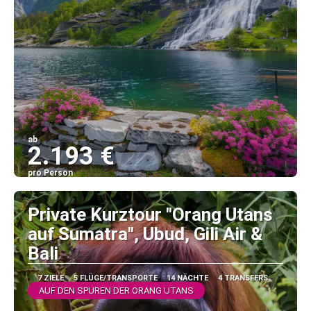
ab
2.193 €
pro Person
Sehen
Private Kurztour "Orang Utans
auf Sumatra", Ubud, Gili Air &
Bali
7 ZIELE
5 FLÜGE/TRANSPORTE
14 NÄCHTE
4 TRANSFERS
AUF DEN SPUREN DER ORANG UTANS