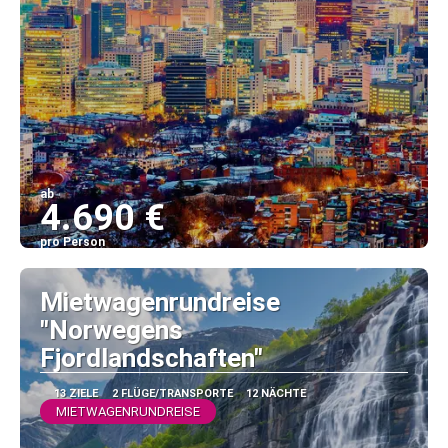
ab
4.690 €
pro Person
Sehen
Mietwagenrundreise
"Norwegens
Fjordlandschaften"
13 ZIELE
2 FLÜGE/TRANSPORTE
12 NÄCHTE
MIETWAGENRUNDREISE