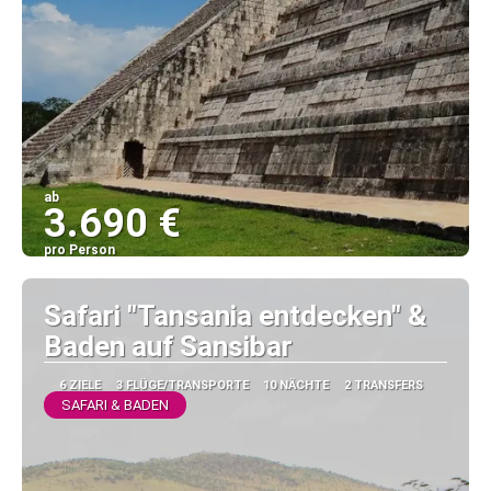
ab
3.690 €
pro Person
Sehen
Safari "Tansania entdecken" &
Baden auf Sansibar
6 ZIELE
3 FLÜGE/TRANSPORTE
10 NÄCHTE
2 TRANSFERS
SAFARI & BADEN