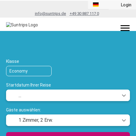
Login
info@suntrips.de
+49 30 887 117 0
TripDesigner
Flug + Hotel
Rundreis
+
Klasse
Startdatum Ihrer Reise
Gäste auswählen:
1 Zimmer,
2 Erw.