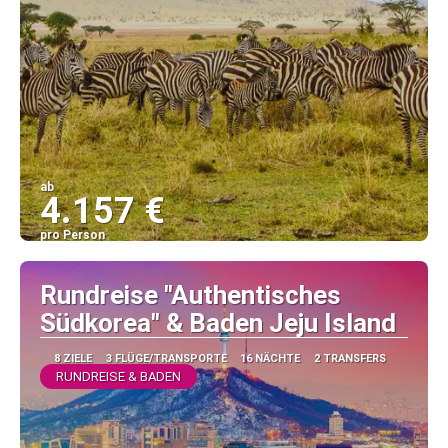
ab
4.157 €
pro Person
Sehen
Rundreise "Authentisches
Südkorea" & Baden Jeju Island
8 ZIELE
3 FLÜGE/TRANSPORTE
16 NÄCHTE
2 TRANSFERS
RUNDREISE & BADEN