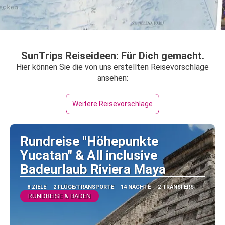
SunTrips Reiseideen: Für Dich gemacht.
Hier können Sie die von uns erstellten Reisevorschläge
ansehen:
Weitere Reisevorschläge
Rundreise "Höhepunkte
Yucatan" & All inclusive
Badeurlaub Riviera Maya
8 ZIELE
2 FLÜGE/TRANSPORTE
14 NÄCHTE
2 TRANSFERS
RUNDREISE & BADEN