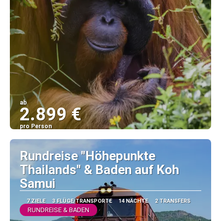
ab
2.899 €
pro Person
Sehen
Rundreise "Höhepunkte
Thailands" & Baden auf Koh
Samui
7 ZIELE
3 FLÜGE/TRANSPORTE
14 NÄCHTE
2 TRANSFERS
RUNDREISE & BADEN