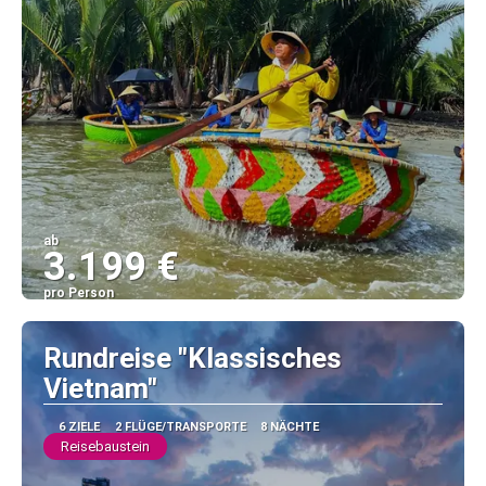
ab
3.199 €
pro Person
Sehen
Rundreise "Klassisches
Vietnam"
6 ZIELE
2 FLÜGE/TRANSPORTE
8 NÄCHTE
Reisebaustein