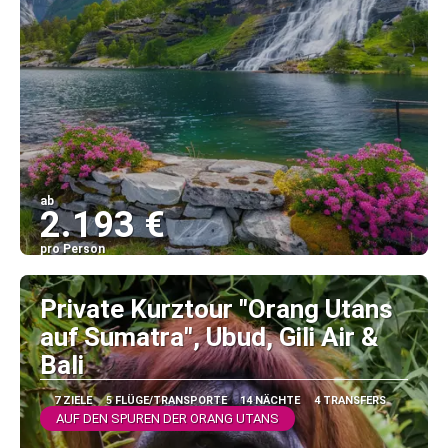
ab
2.193 €
pro Person
Sehen
Private Kurztour "Orang Utans
auf Sumatra", Ubud, Gili Air &
Bali
7 ZIELE
5 FLÜGE/TRANSPORTE
14 NÄCHTE
4 TRANSFERS
AUF DEN SPUREN DER ORANG UTANS