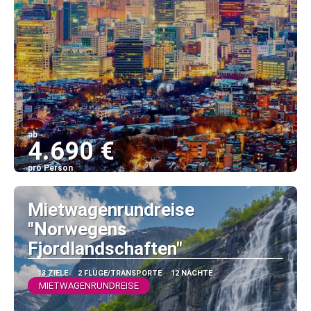
ab
4.690 €
pro Person
Sehen
Mietwagenrundreise
"Norwegens
Fjordlandschaften"
13 ZIELE
2 FLÜGE/TRANSPORTE
12 NÄCHTE
MIETWAGENRUNDREISE