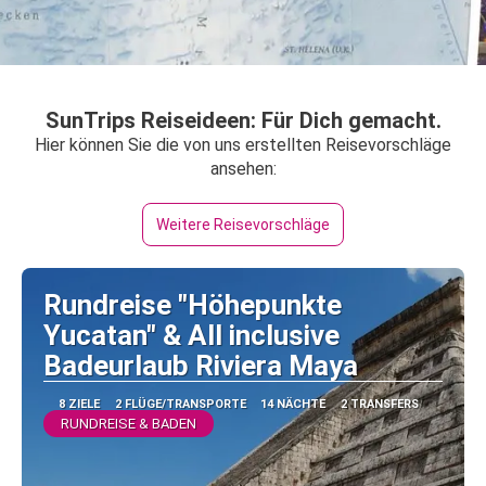
SunTrips Reiseideen: Für Dich gemacht.
Hier können Sie die von uns erstellten Reisevorschläge
ansehen:
Weitere Reisevorschläge
Rundreise "Höhepunkte
Yucatan" & All inclusive
Badeurlaub Riviera Maya
8 ZIELE
2 FLÜGE/TRANSPORTE
14 NÄCHTE
2 TRANSFERS
RUNDREISE & BADEN