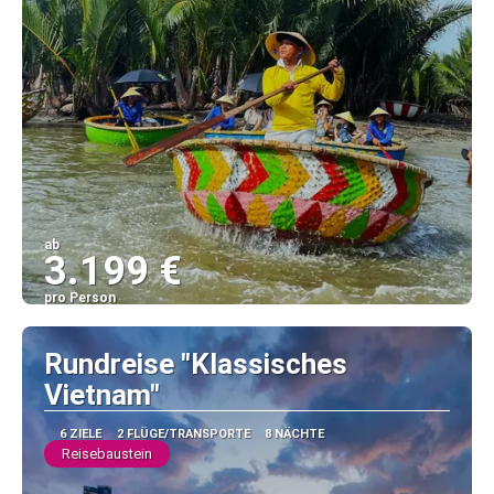
ab
3.199 €
pro Person
Sehen
Rundreise "Klassisches
Vietnam"
6 ZIELE
2 FLÜGE/TRANSPORTE
8 NÄCHTE
Reisebaustein