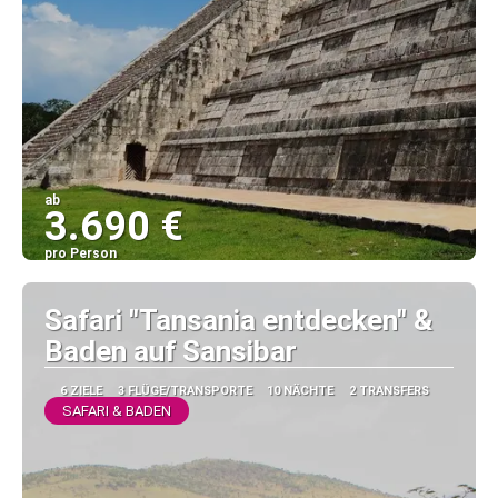
ab
3.690 €
pro Person
Sehen
Safari "Tansania entdecken" &
Baden auf Sansibar
6 ZIELE
3 FLÜGE/TRANSPORTE
10 NÄCHTE
2 TRANSFERS
SAFARI & BADEN