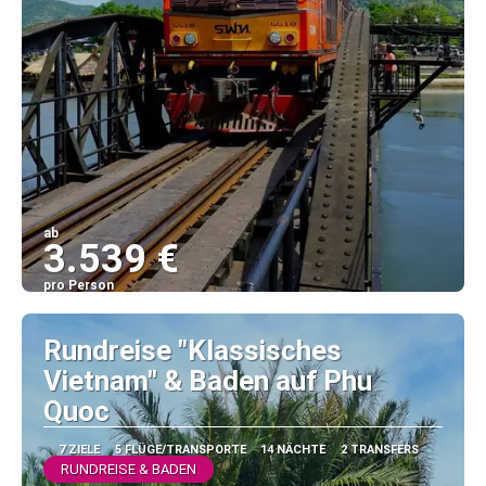
ab
3.539 €
pro Person
Sehen
Rundreise "Klassisches
Vietnam" & Baden auf Phu
Quoc
7 ZIELE
5 FLÜGE/TRANSPORTE
14 NÄCHTE
2 TRANSFERS
RUNDREISE & BADEN