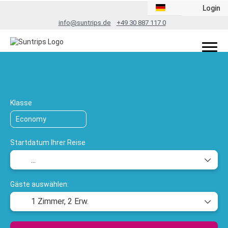
Login
info@suntrips.de
+49 30 887 117 0
TripDesigner
Flug + Hotel
Rundreis
+
Klasse
Startdatum Ihrer Reise
Gäste auswählen:
1 Zimmer,
2 Erw.