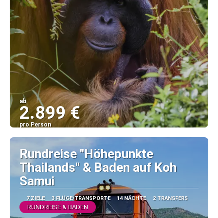
ab
2.899 €
pro Person
Sehen
Rundreise "Höhepunkte
Thailands" & Baden auf Koh
Samui
7 ZIELE
3 FLÜGE/TRANSPORTE
14 NÄCHTE
2 TRANSFERS
RUNDREISE & BADEN