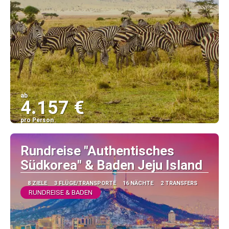
ab
4.157 €
pro Person
Sehen
Rundreise "Authentisches
Südkorea" & Baden Jeju Island
8 ZIELE
3 FLÜGE/TRANSPORTE
16 NÄCHTE
2 TRANSFERS
RUNDREISE & BADEN