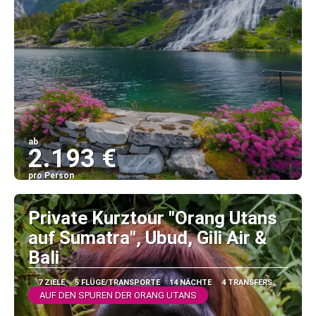
ab
2.193 €
pro Person
Sehen
Private Kurztour "Orang Utans
auf Sumatra", Ubud, Gili Air &
Bali
7 ZIELE
5 FLÜGE/TRANSPORTE
14 NÄCHTE
4 TRANSFERS
AUF DEN SPUREN DER ORANG UTANS