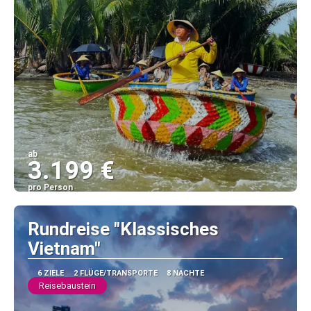
ab
3.199 €
pro Person
Sehen
Rundreise "Klassisches
Vietnam"
6 ZIELE
2 FLÜGE/TRANSPORTE
8 NÄCHTE
Reisebaustein