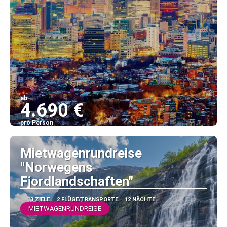
ab
4.690 €
pro Person
Sehen
Mietwagenrundreise
"Norwegens
Fjordlandschaften"
13 ZIELE
2 FLÜGE/TRANSPORTE
12 NÄCHTE
MIETWAGENRUNDREISE