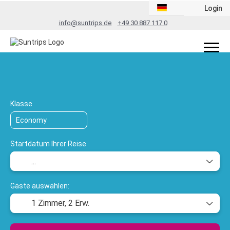
Login
info@suntrips.de
+49 30 887 117 0
TripDesigner
Flug + Hotel
Rundreis
+
Klasse
Startdatum Ihrer Reise
Gäste auswählen:
1 Zimmer,
2 Erw.