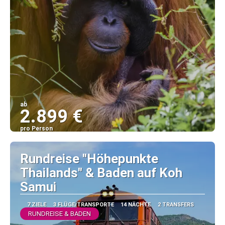
ab
2.899 €
pro Person
Sehen
Rundreise "Höhepunkte
Thailands" & Baden auf Koh
Samui
7 ZIELE
3 FLÜGE/TRANSPORTE
14 NÄCHTE
2 TRANSFERS
RUNDREISE & BADEN