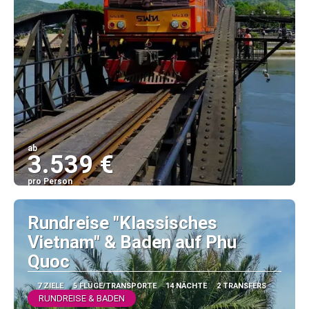
ab
3.539 €
pro Person
Sehen
Rundreise "Klassisches
Vietnam" & Baden auf Phu
Quoc
7 ZIELE
5 FLÜGE/TRANSPORTE
14 NÄCHTE
2 TRANSFERS
RUNDREISE & BADEN