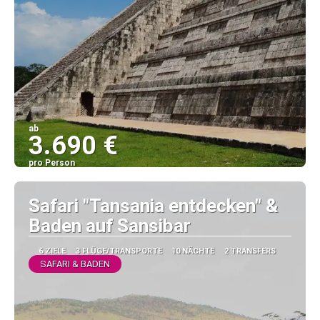
ab
3.690 €
pro Person
Sehen
Safari "Tansania entdecken" &
Baden auf Sansibar
6 ZIELE
3 FLÜGE/TRANSPORTE
10 NÄCHTE
2 TRANSFERS
SAFARI & BADEN