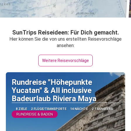
SunTrips Reiseideen: Für Dich gemacht.
Hier können Sie die von uns erstellten Reisevorschläge
ansehen:
Weitere Reisevorschläge
Rundreise "Höhepunkte
Yucatan" & All inclusive
Badeurlaub Riviera Maya
8 ZIELE
2 FLÜGE/TRANSPORTE
14 NÄCHTE
2 TRANSFERS
RUNDREISE & BADEN