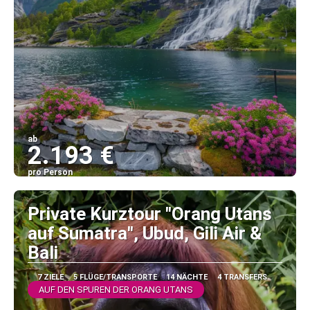
ab
2.193 €
pro Person
Sehen
Private Kurztour "Orang Utans
auf Sumatra", Ubud, Gili Air &
Bali
7 ZIELE
5 FLÜGE/TRANSPORTE
14 NÄCHTE
4 TRANSFERS
AUF DEN SPUREN DER ORANG UTANS