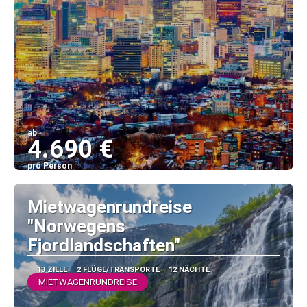
ab
4.690 €
pro Person
Sehen
Mietwagenrundreise
"Norwegens
Fjordlandschaften"
13 ZIELE
2 FLÜGE/TRANSPORTE
12 NÄCHTE
MIETWAGENRUNDREISE