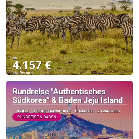
ab
4.157 €
pro Person
Sehen
Rundreise "Authentisches
Südkorea" & Baden Jeju Island
8 ZIELE
3 FLÜGE/TRANSPORTE
16 NÄCHTE
2 TRANSFERS
RUNDREISE & BADEN