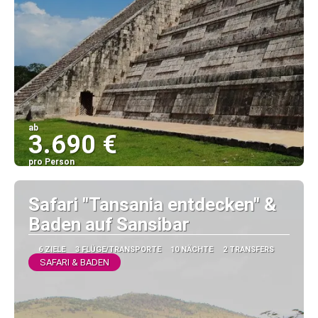
ab
3.690 €
pro Person
Sehen
Safari "Tansania entdecken" &
Baden auf Sansibar
6 ZIELE
3 FLÜGE/TRANSPORTE
10 NÄCHTE
2 TRANSFERS
SAFARI & BADEN