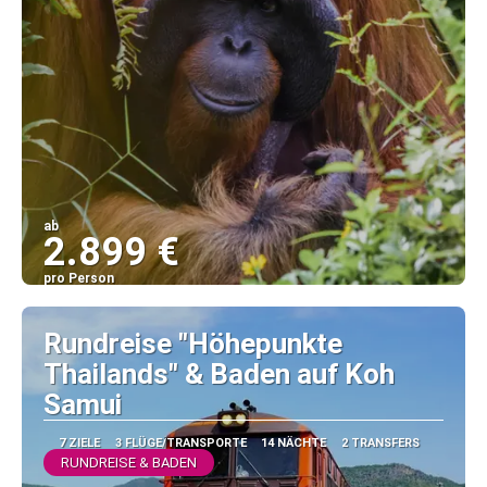
ab
2.899 €
pro Person
Sehen
Rundreise "Höhepunkte
Thailands" & Baden auf Koh
Samui
7 ZIELE
3 FLÜGE/TRANSPORTE
14 NÄCHTE
2 TRANSFERS
RUNDREISE & BADEN