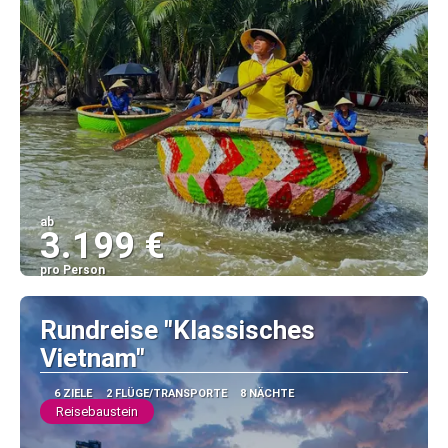
ab
3.199 €
pro Person
Sehen
Rundreise "Klassisches
Vietnam"
6 ZIELE
2 FLÜGE/TRANSPORTE
8 NÄCHTE
Reisebaustein