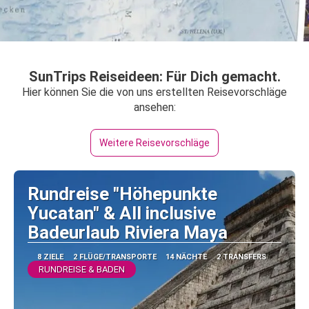
SunTrips Reiseideen: Für Dich gemacht.
Hier können Sie die von uns erstellten Reisevorschläge
ansehen:
Weitere Reisevorschläge
Rundreise "Höhepunkte
Yucatan" & All inclusive
Badeurlaub Riviera Maya
8 ZIELE
2 FLÜGE/TRANSPORTE
14 NÄCHTE
2 TRANSFERS
RUNDREISE & BADEN