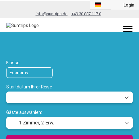
Login
info@suntrips.de
+49 30 887 117 0
TripDesigner
Flug + Hotel
Rundreis
+
Klasse
Startdatum Ihrer Reise
Gäste auswählen:
1 Zimmer,
2 Erw.