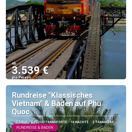
ab
3.539 €
pro Person
Sehen
Rundreise "Klassisches
Vietnam" & Baden auf Phu
Quoc
7 ZIELE
5 FLÜGE/TRANSPORTE
14 NÄCHTE
2 TRANSFERS
RUNDREISE & BADEN