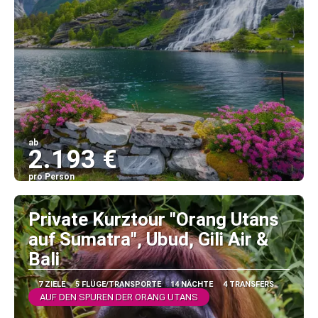
ab
2.193 €
pro Person
Sehen
Private Kurztour "Orang Utans
auf Sumatra", Ubud, Gili Air &
Bali
7 ZIELE
5 FLÜGE/TRANSPORTE
14 NÄCHTE
4 TRANSFERS
AUF DEN SPUREN DER ORANG UTANS