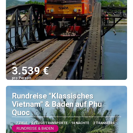
ab
3.539 €
pro Person
Sehen
Rundreise "Klassisches
Vietnam" & Baden auf Phu
Quoc
7 ZIELE
5 FLÜGE/TRANSPORTE
14 NÄCHTE
2 TRANSFERS
RUNDREISE & BADEN