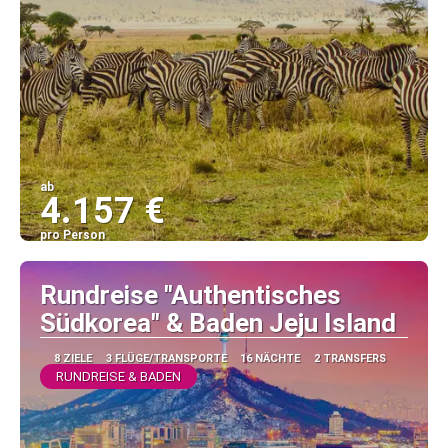
ab
4.157 €
pro Person
Sehen
Rundreise "Authentisches
Südkorea" & Baden Jeju Island
8 ZIELE
3 FLÜGE/TRANSPORTE
16 NÄCHTE
2 TRANSFERS
RUNDREISE & BADEN