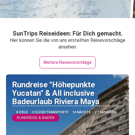
SunTrips Reiseideen: Für Dich gemacht.
Hier können Sie die von uns erstellten Reisevorschläge
ansehen:
Weitere Reisevorschläge
Rundreise "Höhepunkte
Yucatan" & All inclusive
Badeurlaub Riviera Maya
8 ZIELE
2 FLÜGE/TRANSPORTE
14 NÄCHTE
2 TRANSFERS
RUNDREISE & BADEN