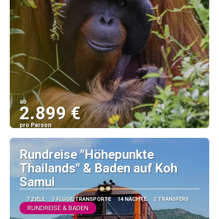
ab
2.899 €
pro Person
Sehen
Rundreise "Höhepunkte
Thailands" & Baden auf Koh
Samui
7 ZIELE
3 FLÜGE/TRANSPORTE
14 NÄCHTE
2 TRANSFERS
RUNDREISE & BADEN