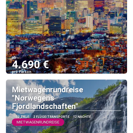
ab
4.690 €
pro Person
Sehen
Mietwagenrundreise
"Norwegens
Fjordlandschaften"
13 ZIELE
2 FLÜGE/TRANSPORTE
12 NÄCHTE
MIETWAGENRUNDREISE