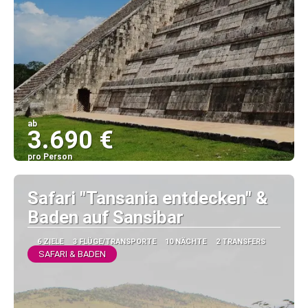
ab
3.690 €
pro Person
Sehen
Safari "Tansania entdecken" &
Baden auf Sansibar
6 ZIELE
3 FLÜGE/TRANSPORTE
10 NÄCHTE
2 TRANSFERS
SAFARI & BADEN