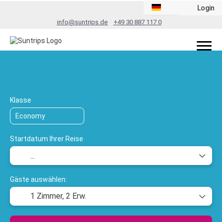
Login
info@suntrips.de
+49 30 887 117 0
TripDesigner
Flug + Hotel
Rundreis
+
Klasse
Startdatum Ihrer Reise
Gäste auswählen:
1 Zimmer,
2 Erw.