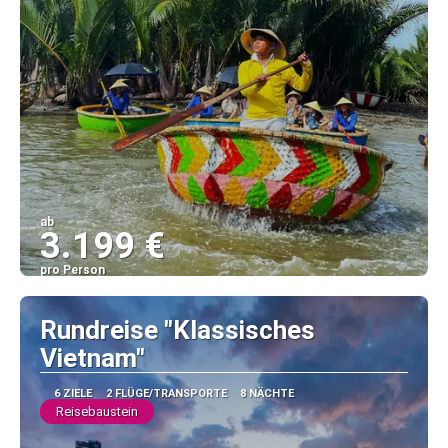
ab
3.199 €
pro Person
Sehen
Rundreise "Klassisches
Vietnam"
6 ZIELE
2 FLÜGE/TRANSPORTE
8 NÄCHTE
Reisebaustein