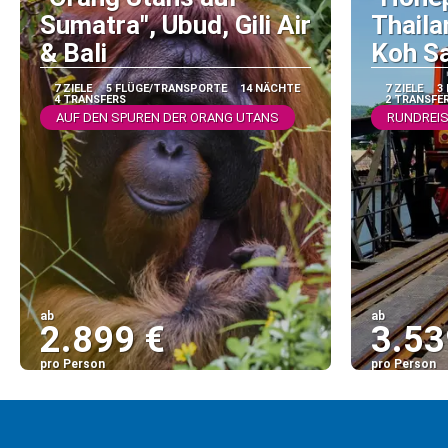
Sumatra", Ubud, Gili Air
Thaila
& Bali
Koh S
7 ZIELE
5 FLÜGE/TRANSPORTE
14 NÄCHTE
7 ZIELE
3
4 TRANSFERS
2 TRANSFE
AUF DEN SPUREN DER ORANG UTANS
RUNDREIS
ab
ab
2.899 €
3.53
pro Person
pro Person
Sehen