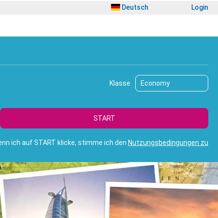
Deutsch
Login
rip Planner
Flug/Transport
Ausflüge
Transfers
Klasse
START
nn ich auf START klicke, stimme ich den
Nutzungsbedingungen zu