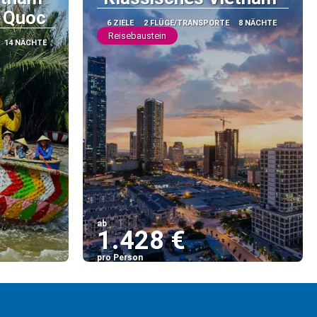
u Quoc
6 ZIELE
2 FLÜGE/TRANSPORTE
8 NÄCHTE
Reisebaustein
14 NÄCHTE
ab
1.428 €
pro Person
Sehen