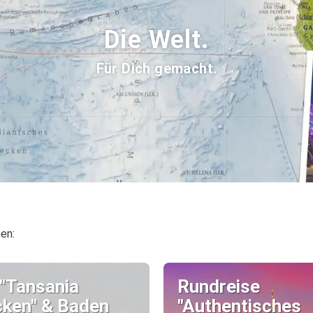
Die Welt.
Für Dich gemacht.
en:
 "Tansania
Rundreise
cken" & Baden
"Authentisches