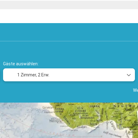
Selbstfahrerrundreisen
Hotels
Mietwagen
T
Gäste auswählen:
1 Zimmer,
2 Erw.
We