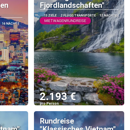
den
Fjordlandschaften"
13 ZIELE
2 FLÜGE/TRANSPORTE
12 NÄCHTE
MIETWAGENRUNDREISE
16 NÄCHTE
ab
2.193 €
pro Person
Sehen
Rundreise
etnam"
"Klassisches Vietnam"