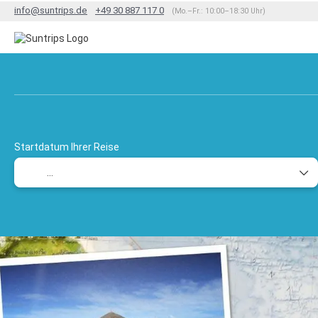
info@suntrips.de
+49 30 887 117 0
(Mo.–Fr.: 10:00–18:30 Uhr)
TripDesigner
Flug + Hotel
Rundreisen
+
Startdatum Ihrer Reise