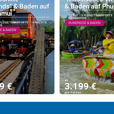
nds" & Baden auf
& Baden auf Ph
amui
7 ZIELE
5 FLÜGE/TRANSPORTE
2 TRANSFERS
 FLÜGE/TRANSPORTE
14 NÄCHTE
RUNDREISE & BADEN
RS
E & BADEN
ab
9 €
3.199 €
pro Person
Sehen
Sehen