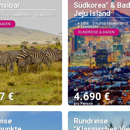
nsibar
Südkorea" & Ba
Jeju Island
 FLÜGE/TRANSPORTE
10 NÄCHTE
RS
 BADEN
8 ZIELE
3 FLÜGE/TRANSPORTE
2 TRANSFERS
RUNDREISE & BADEN
ab
7 €
4.690 €
pro Person
Sehen
Sehen
eise
Rundreise
punkte
"Klassisches Vi