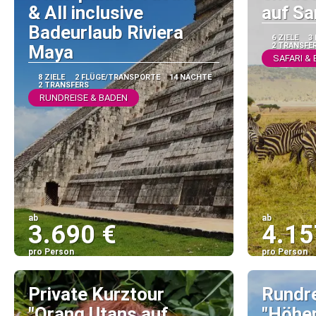
& All inclusive
auf Sa
Badeurlaub Riviera
6 ZIELE
3
2 TRANSFE
Maya
SAFARI &
8 ZIELE
2 FLÜGE/TRANSPORTE
14 NÄCHTE
2 TRANSFERS
RUNDREISE & BADEN
ab
ab
3.690 €
4.15
pro Person
pro Person
Sehen
Private Kurztour
Rundr
"Orang Utans auf
"Höhe