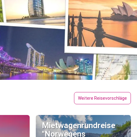
Weitere Reisevorschläge
Mietwagenrundreise
"Norwegens