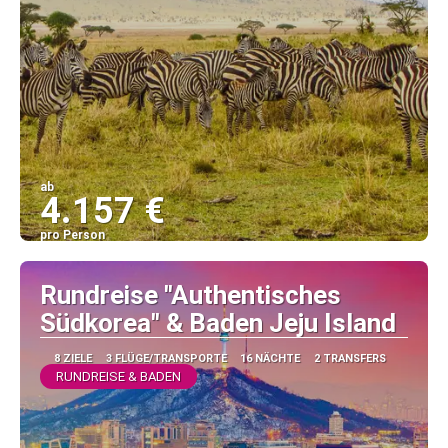
ab
4.157 €
pro Person
Sehen
Rundreise "Authentisches
Südkorea" & Baden Jeju Island
8 ZIELE
3 FLÜGE/TRANSPORTE
16 NÄCHTE
2 TRANSFERS
RUNDREISE & BADEN