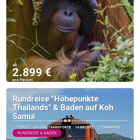
ab
2.899 €
pro Person
Sehen
Rundreise "Höhepunkte
Thailands" & Baden auf Koh
Samui
7 ZIELE
3 FLÜGE/TRANSPORTE
14 NÄCHTE
2 TRANSFERS
RUNDREISE & BADEN