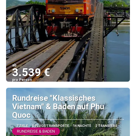
ab
3.539 €
pro Person
Sehen
Rundreise "Klassisches
Vietnam" & Baden auf Phu
Quoc
7 ZIELE
5 FLÜGE/TRANSPORTE
14 NÄCHTE
2 TRANSFERS
RUNDREISE & BADEN