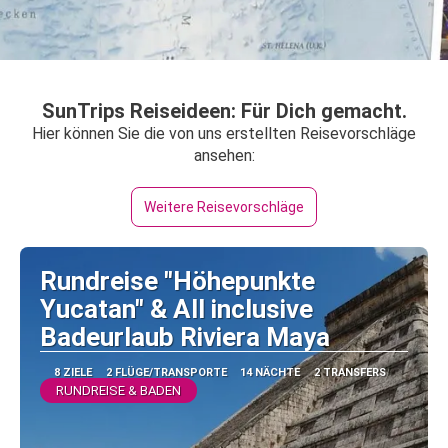
SunTrips Reiseideen: Für Dich gemacht.
Hier können Sie die von uns erstellten Reisevorschläge
ansehen:
Weitere Reisevorschläge
Rundreise "Höhepunkte
Yucatan" & All inclusive
Badeurlaub Riviera Maya
8 ZIELE
2 FLÜGE/TRANSPORTE
14 NÄCHTE
2 TRANSFERS
RUNDREISE & BADEN