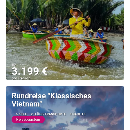
ab
3.199 €
pro Person
Sehen
Rundreise "Klassisches
Vietnam"
6 ZIELE
2 FLÜGE/TRANSPORTE
8 NÄCHTE
Reisebaustein