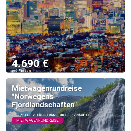
ab
4.690 €
pro Person
Sehen
Mietwagenrundreise
"Norwegens
Fjordlandschaften"
13 ZIELE
2 FLÜGE/TRANSPORTE
12 NÄCHTE
MIETWAGENRUNDREISE