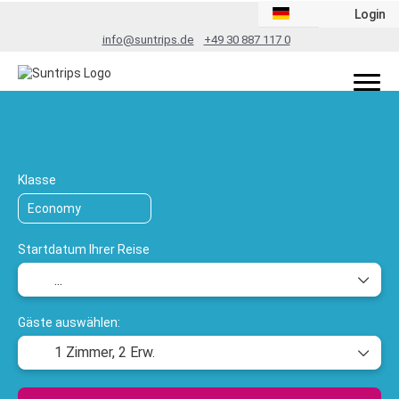
Login
info@suntrips.de
+49 30 887 117 0
TripDesigner
Flug + Hotel
Rundreis
+
Klasse
Startdatum Ihrer Reise
Gäste auswählen:
1 Zimmer,
2 Erw.