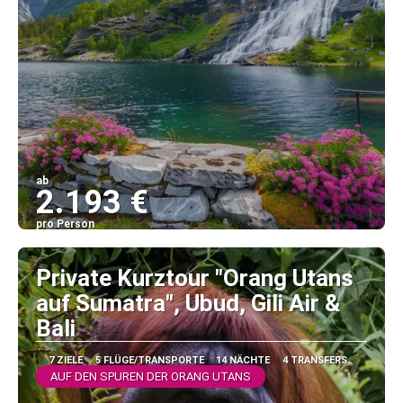
ab
2.193 €
pro Person
Sehen
Private Kurztour "Orang Utans
auf Sumatra", Ubud, Gili Air &
Bali
7 ZIELE
5 FLÜGE/TRANSPORTE
14 NÄCHTE
4 TRANSFERS
AUF DEN SPUREN DER ORANG UTANS