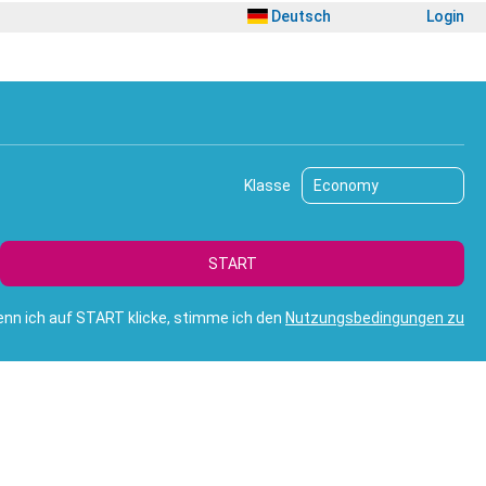
Deutsch
Login
rip Planner
Flug/Transport
Ausflüge
Transfers
Klasse
START
nn ich auf START klicke, stimme ich den
Nutzungsbedingungen zu