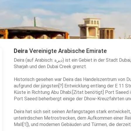
Deira
Vereinigte Arabische Emirate
Deira (auf Arabisch: ديرة) ist ein Gebiet in der Stadt Dubai, Vereinigte Arabische Emirate, das an den Persischen Golf,
Sharjah und den Dubai Creek grenzt.
Historisch gesehen war Deira das Handelszentrum von Dub
aufgrund der jüngsten[?] Entwicklung entlang der E 11 S
Küste in Richtung Abu Dhabi.[Zitat benötigt] Port Saeed i
Port Saeed beherbergt einige der Dhow-Kreuzfahrten und 
Deira hat sich seit seinen Anfangstagen stark entwickelt
unterirdischen Metrostrecken, dem Aufkommen einer Reih
Mall[1]), und modernen Gebäuden und Türmen, die derzeit[