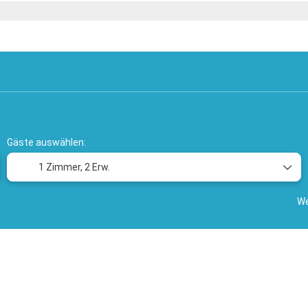
Selbstfahrerrundreisen
Hotels
Mietwagen
T
Gäste auswählen:
1 Zimmer,
2 Erw.
We