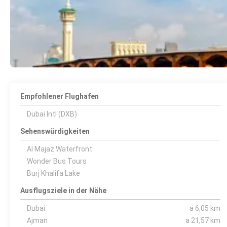
Empfohlener Flughafen
Dubai Intl (DXB)
Sehenswürdigkeiten
Al Majaz Waterfront
Wonder Bus Tours
Burj Khalifa Lake
Ausflugsziele in der Nähe
Dubai
a 6,05 km
Ajman
a 21,57 km