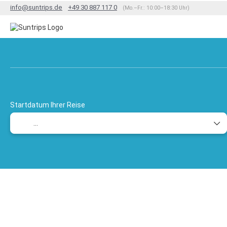
info@suntrips.de
+49 30 887 117 0
(Mo.–Fr.: 10:00–18:30 Uhr)
TripDesigner
Flug + Hotel
Rundreisen
+
Startdatum Ihrer Reise