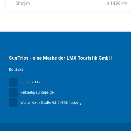
Sharjah
a 14,86 km
SunTrips - eine Marke der LMX Touristik GmbH
Kontakt
030-887 117 0
verkauf@suntrips.de
Walter-Köhn-Straße 4d
, 04356 - Leipzig