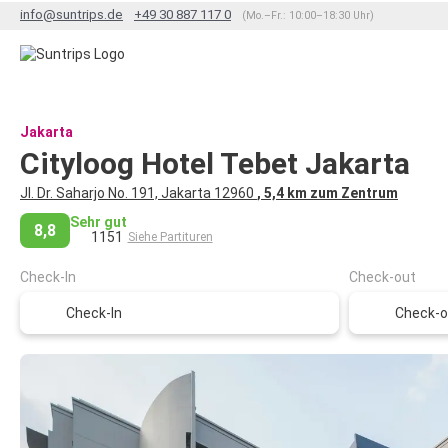
info@suntrips.de
+49 30 887 117 0
(Mo.–Fr.: 10:00–18:30 Uhr)
Jakarta
Cityloog Hotel Tebet Jakarta
Jl. Dr. Saharjo No. 191, Jakarta 12960
, 5,4 km zum Zentrum
Sehr gut
8,8
1151
Siehe Partituren
Check-In
Check-out