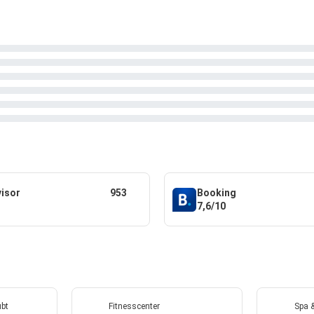
visor
953
Booking
7,6/10
ubt
Fitnesscenter
Spa 