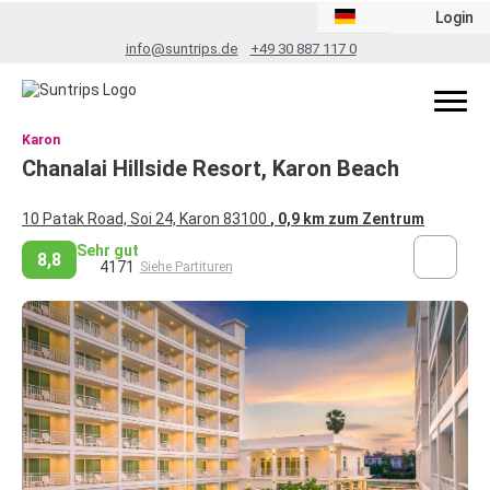
Login
info@suntrips.de
+49 30 887 117 0
Karon
Chanalai Hillside Resort, Karon Beach
10 Patak Road, Soi 24, Karon 83100
, 0,9 km zum Zentrum
Sehr gut
8,8
4171
Siehe Partituren