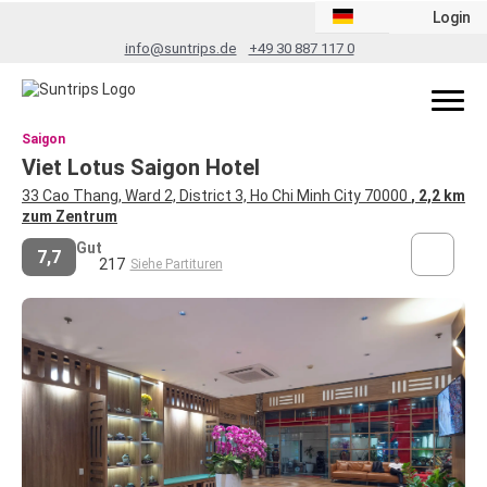
Login
info@suntrips.de
+49 30 887 117 0
Saigon
Viet Lotus Saigon Hotel
33 Cao Thang, Ward 2, District 3, Ho Chi Minh City 70000
, 2,2 km
zum Zentrum
Gut
7,7
217
Siehe Partituren