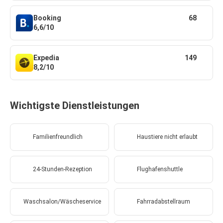
Booking
68
6,6/10
Expedia
149
8,2/10
Wichtigste Dienstleistungen
Familienfreundlich
Haustiere nicht erlaubt
24-Stunden-Rezeption
Flughafenshuttle
Waschsalon/Wäscheservice
Fahrradabstellraum