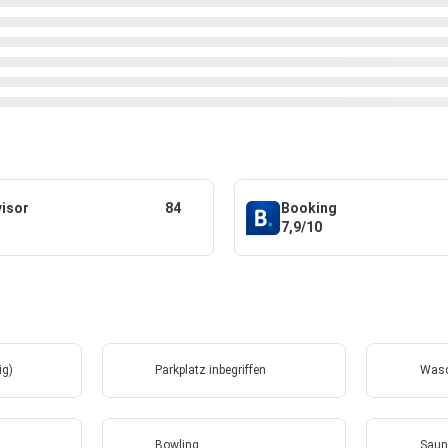
visor
84
Booking
7,9/10
ig)
Parkplatz inbegriffen
Wasc
Bowling
Saun