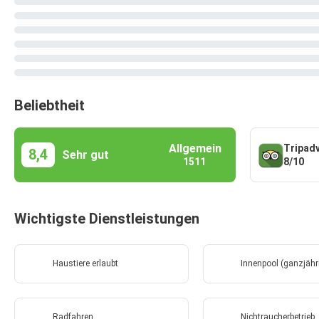
Beliebtheit
Allgemein
Tripad
8,4
Sehr gut
8/10
1511
Wichtigste Dienstleistungen
Haustiere erlaubt
Innenpool (ganzjähr
Radfahren
Nichtraucherbetrieb