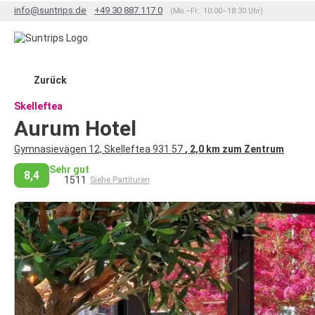
info@suntrips.de
+49 30 887 117 0
(Mo.–Fr.: 10:00–18:30 Uhr)
Zurück
Skelleftea
Aurum Hotel
Gymnasievägen 12, Skelleftea 931 57
, 2,0 km zum Zentrum
Sehr gut
8,4
1511
Siehe Partituren