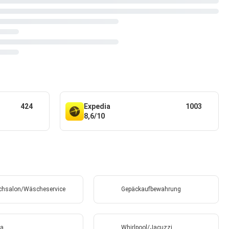
424
Expedia
1003
8,6/10
hsalon/Wäscheservice
Gepäckaufbewahrung
a
Whirlpool/Jacuzzi