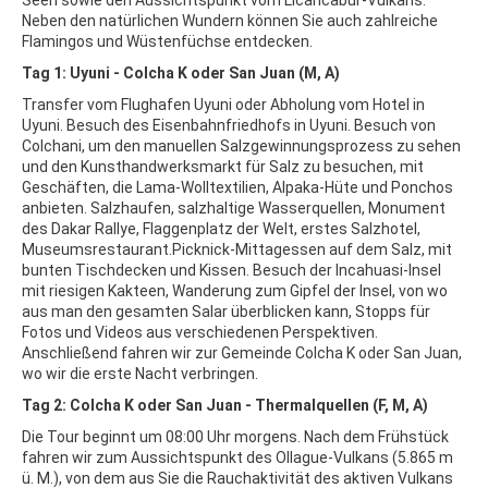
Seen sowie den Aussichtspunkt vom Licancabur-Vulkans.
Neben den natürlichen Wundern können Sie auch zahlreiche
Flamingos und Wüstenfüchse entdecken.
Tag 1: Uyuni - Colcha K oder San Juan (M, A)
Transfer vom Flughafen Uyuni oder Abholung vom Hotel in
Uyuni. Besuch des Eisenbahnfriedhofs in Uyuni. Besuch von
Colchani, um den manuellen Salzgewinnungsprozess zu sehen
und den Kunsthandwerksmarkt für Salz zu besuchen, mit
Geschäften, die Lama-Wolltextilien, Alpaka-Hüte und Ponchos
anbieten. Salzhaufen, salzhaltige Wasserquellen, Monument
des Dakar Rallye, Flaggenplatz der Welt, erstes Salzhotel,
Museumsrestaurant.Picknick-Mittagessen auf dem Salz, mit
bunten Tischdecken und Kissen. Besuch der Incahuasi-Insel
mit riesigen Kakteen, Wanderung zum Gipfel der Insel, von wo
aus man den gesamten Salar überblicken kann, Stopps für
Fotos und Videos aus verschiedenen Perspektiven.
Anschließend fahren wir zur Gemeinde Colcha K oder San Juan,
wo wir die erste Nacht verbringen.
Tag 2: Colcha K oder San Juan - Thermalquellen (F, M, A)
Die Tour beginnt um 08:00 Uhr morgens. Nach dem Frühstück
fahren wir zum Aussichtspunkt des Ollague-Vulkans (5.865 m
ü. M.), von dem aus Sie die Rauchaktivität des aktiven Vulkans