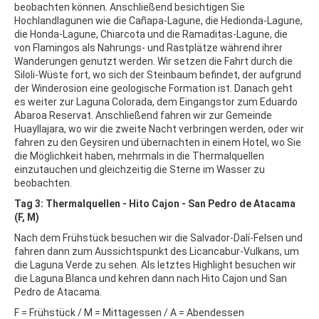
beobachten können. Anschließend besichtigen Sie
Hochlandlagunen wie die Cañapa-Lagune, die Hedionda-Lagune,
die Honda-Lagune, Chiarcota und die Ramaditas-Lagune, die
von Flamingos als Nahrungs- und Rastplätze während ihrer
Wanderungen genutzt werden. Wir setzen die Fahrt durch die
Siloli-Wüste fort, wo sich der Steinbaum befindet, der aufgrund
der Winderosion eine geologische Formation ist. Danach geht
es weiter zur Laguna Colorada, dem Eingangstor zum Eduardo
Abaroa Reservat. Anschließend fahren wir zur Gemeinde
Huayllajara, wo wir die zweite Nacht verbringen werden, oder wir
fahren zu den Geysiren und übernachten in einem Hotel, wo Sie
die Möglichkeit haben, mehrmals in die Thermalquellen
einzutauchen und gleichzeitig die Sterne im Wasser zu
beobachten.
Tag 3: Thermalquellen - Hito Cajon - San Pedro de Atacama
(F, M)
Nach dem Frühstück besuchen wir die Salvador-Dalí-Felsen und
fahren dann zum Aussichtspunkt des Licancabur-Vulkans, um
die Laguna Verde zu sehen. Als letztes Highlight besuchen wir
die Laguna Blanca und kehren dann nach Hito Cajon und San
Pedro de Atacama.
F = Frühstück / M = Mittagessen / A = Abendessen