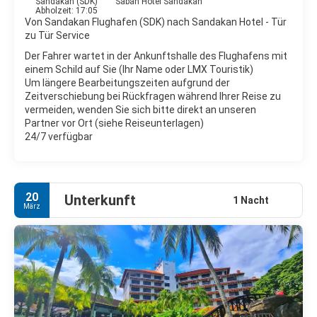
Sandakan (SDK)
Sabah Hotel Sandakan
Dschungel gewöhnt werden.
Abholzeit: 17:05
Von Sandakan Flughafen (SDK) nach Sandakan Hotel - Tür
- Turtle Islands Park. Drei Inseln im Sulu-Meer, wo man
zu Tür Service
Schildkröten beim Eierlegen beobachten und auch den
Der Fahrer wartet in der Ankunftshalle des Flughafens mit
Schildkrötenschutz in Aktion sehen kann.
einem Schild auf Sie (Ihr Name oder LMX Touristik)
Um längere Bearbeitungszeiten aufgrund der
Zeitverschiebung bei Rückfragen während Ihrer Reise zu
vermeiden, wenden Sie sich bitte direkt an unseren
Partner vor Ort (siehe Reiseunterlagen)
24/7 verfügbar
20
Unterkunft
1 Nacht
März