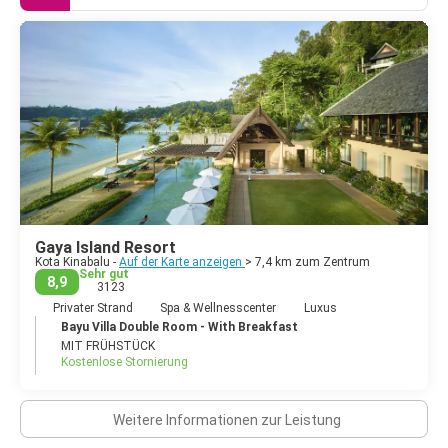
Gaya Island Resort
Kota Kinabalu -
Auf der Karte anzeigen
> 7,4 km zum Zentrum
Sehr gut
8,9
3123
Privater Strand
Spa & Wellnesscenter
Luxus
Bayu Villa Double Room - With Breakfast
MIT FRÜHSTÜCK
Kostenlose Stornierung
Weitere Informationen zur Leistung