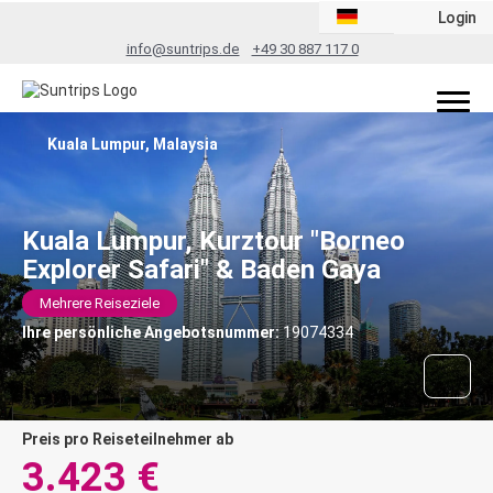
Login
info@suntrips.de
+49 30 887 117 0
Kuala Lumpur, Malaysia
Kuala Lumpur, Kurztour "Borneo
Explorer Safari" & Baden Gaya
Mehrere Reiseziele
Ihre persönliche Angebotsnummer:
19074334
Preis pro Reiseteilnehmer ab
3.423 €