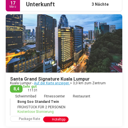
17
Unterkunft
3 Nächte
März
Santa Grand Signature Kuala Lumpur
Kuala Lumpur -
Auf der Karte anzeigen
> 3,0 km zum Zentrum
Sehr gut
8,4
11131
Schwimmbad
Fitnesscenter
Restaurant
Bong Soo Standard Twin
FRÜHSTÜCK FÜR 2 PERSONEN
Kostenlose Stornierung
Package Rate
Hoteltipp