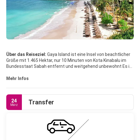
Über das Reiseziel:
Gaya Island ist eine Insel von beachtlicher
Größe mit 1.465 Hektar, nur 10 Minuten von Kota Kinabalu im
Bundesstaat Sabah entfernt und weitgehend unbewohnt Es ist
unterentwickelt, obwohl die Ostküste mit einer bekannten
illegalen philippinischen Kolonie namens Kampung Lok Urai
Mehr Infos
bevölkert ist, mit Pfahlbauten, die den Strand umgeben. Die
malaiische Bundesregierung und die Landesregierungen
erkennen dies nicht offiziell an. Die Insel hat eine schwimmende
24
Transfer
Bevölkerung von 6.000 Menschen, hauptsächlich aus Bajau,
März
Ubian und Philippinen, die Kota Kinabalu billige Arbeitskräfte zur
Verfügung stellen.