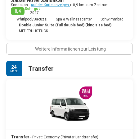
Sabah Hotel Sandakan
Sandakan -
Auf der Karte anzeigen
> 0,9 km zum Zentrum
- Turtle Islands Park. Drei Inseln im Sulu-Meer, wo man
Sehr gut
8,4
2027
Schildkröten beim Eierlegen beobachten und auch den
Schildkrötenschutz in Aktion sehen kann.
Whirlpool/Jacuzzi
Spa & Wellnesscenter
Schwimmbad
Double Junior Suite (full double bed) (king size bed)
MIT FRÜHSTÜCK
Weitere Informationen zur Leistung
24
Transfer
März
Transfer
- Privat: Economy (Privater Landtransfer)