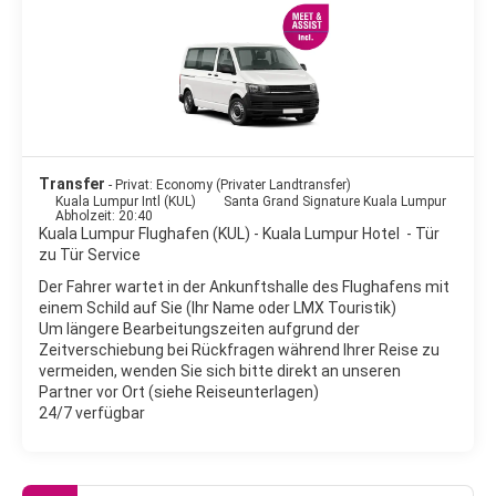
unterschiedlichster Kulturen, Völker und Religionen, die den
unverwechselbaren Charme und die Atmosphäre der Stadt
ausmachen. Gefeiert wird auch gerne: Ob traditionelles,
zumeist religiöses Fest oder einfach Bar-Hopping und Party in
einer der angesagten Locations im Zentrum oder im Trend-
Viertel Bangsar – Kuala Lumpur hat Einiges zu bieten!
Shoppen kann man fast überall "um die Ecke". Besondere
Erwähnung verdient Chinatown. Etwas westlich davon befindet
Transfer
- Privat: Economy (Privater Landtransfer)
sich der Bintang Walk, eine Flaniermeile mit Hotels, Boutiquen,
Kuala Lumpur Intl (KUL)
Santa Grand Signature Kuala Lumpur
Straßencafés und Shopping Malls. Nach Norden setzt sich das
Abholzeit: 20:40
"Goldene Dreieck" fort; hier befindet sich nach dem
Kuala Lumpur Flughafen (KUL) - Kuala Lumpur Hotel - Tür
chinesischen Feng Shui der Bauch des Drachen, wo Wohlstand
zu Tür Service
gedeihen soll. Hier ist in der Tat Boom Town, überragt durch die
Der Fahrer wartet in der Ankunftshalle des Flughafens mit
weltbekannten Petronas Towers.
einem Schild auf Sie (Ihr Name oder LMX Touristik)
Um längere Bearbeitungszeiten aufgrund der
In Kuala Lumpur herrscht ganzjährig ein warmes, feuchtes
Zeitverschiebung bei Rückfragen während Ihrer Reise zu
Klima. Während des Monsuns, etwa von April bis Oktober, fällt
vermeiden, wenden Sie sich bitte direkt an unseren
der meiste Niederschlag, in der Regel in Form von heftigen, aber
Partner vor Ort (siehe Reiseunterlagen)
24/7 verfügbar