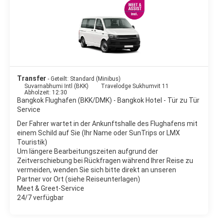
gibt eigentlich nichts, was es in Bangkok nicht gibt.
Bangkok hat kein wirkliches Stadtzentrum, dafür aber
verschiedene "zentrale Viertel". Die meistbesuchte Gegend
tagsüber ist die Altstadt, die am Ostufer des Flusses Chao
Phraya liegt. Hier gibt es fantastische historische Architektur,
z. B. den Grand Palace. Südlich daran grenzt Chinatown. Weiter
südlich befindet sich das eigentliche Zentrum zwischen Silom
Transfer
- Geteilt: Standard (Minibus)
Road und Surawongse Road. Weiter östlich erstreckt sich das
Suvarnabhumi Intl (BKK)
Travelodge Sukhumvit 11
modernste Viertel voller Geschäfte, Hotels und Botschaften
Abholzeit: 12:30
entlang der Sukhumvit Road. Bangkok wurde früher wegen
Bangkok Flughafen (BKK/DMK) - Bangkok Hotel - Tür zu Tür
seiner vielen Wasserstraßen als "Venedig des Ostens"
Service
bezeichnet. Heute befinden sich seine Klongs, die Kanäle, fast
Der Fahrer wartet in der Ankunftshalle des Flughafens mit
nur noch in Thonburi, westlich des Chao Phraya.
einem Schild auf Sie (Ihr Name oder SunTrips or LMX
Touristik)
Bangkok besitzt einen modernen Skytrain, der es jedem
Um längere Bearbeitungszeiten aufgrund der
Touristen erlaubt, die Stadt auf eigene Faust zu erkunden.
Zeitverschiebung bei Rückfragen während Ihrer Reise zu
Taxifahrten sind erschwinglich, können aber aufgrund der
vermeiden, wenden Sie sich bitte direkt an unseren
vollen Straßen zeitaufwendig sein.
Partner vor Ort (siehe Reiseunterlagen)
Meet & Greet-Service
In Bangkok herrscht ganzjährig ein warmes, feuchtes Klima.
24/7 verfügbar
Während des Monsuns, etwa von April bis Oktober, fällt der
meiste Niederschlag, in der Regel in Form von heftigen, aber