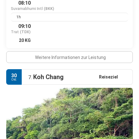
08:10
Suvarnabhumi Intl
(BKK)
1h
09:10
Trat
(TDX)
20 KG
Weitere Informationen zur Leistung
30
Koh Chang
Reiseziel
7.
Okt.