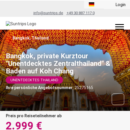
Login
info@suntrips.de
+49 30 887 117 0
Bangkok, Thailand
Bangkok, private Kurztour
"Unentdecktes Zentralthailand" &
Baden auf Koh Chang
UNENTDECKTES THAILAND
Ihre persönliche Angebotsnummer:
25275165
Preis pro Reiseteilnehmer ab
2.999 €