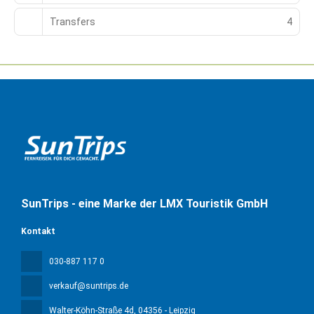
Transfers
4
SunTrips - eine Marke der LMX Touristik GmbH
Kontakt
030-887 117 0
verkauf@suntrips.de
Walter-Köhn-Straße 4d
, 04356 - Leipzig