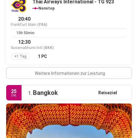
Thai Airways International - TG 923
Nonstop
20:40
Frankfurt Main
(FRA)
10h 50min
12:30
Suvarnabhumi Intl
(BKK)
1 PC
+1 Tag
Weitere Informationen zur Leistung
25
Bangkok
Reiseziel
1.
Okt.