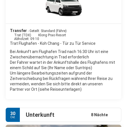
Bangkok Airways fliegt Sie in nur 45 Minuten von Bangkok nach
Trat (Festland), der nachfolgende Transfer mit Minibus und
Fähre dauert durchschnittlich 90 Minuten. Als beste Reisezeit
für Koh Chang gelten die Monate November bis April/Mai. In der
Nebensaison wird es ruhiger, das Meer kann aufgewühlt und
evtl. nicht schwimmbar sein.
Transfer
- Geteilt: Standard (Fähre)
Trat (TDX)
Klong Prao Resort
Abholzeit: 09:10
Trat Flughafen - Koh Chang - Tür zu Tür Service
Bei Ankunft am Flughafen Trad nach 16:30 Uhr ist eine
Zwischenübernachtung in Trad erforderlich
Der Fahrer wartet in der Ankunftshalle des Flughafens mit
einem Schild auf Sie (Ihr Name oder Suntrips)
Um längere Bearbeitungszeiten aufgrund der
Zeitverschiebung bei Rückfragen während Ihrer Reise zu
vermeiden, wenden Sie sich bitte direkt an unseren
Partner vor Ort (siehe Reiseunterlagen)
30
Unterkunft
8 Nächte
Okt.