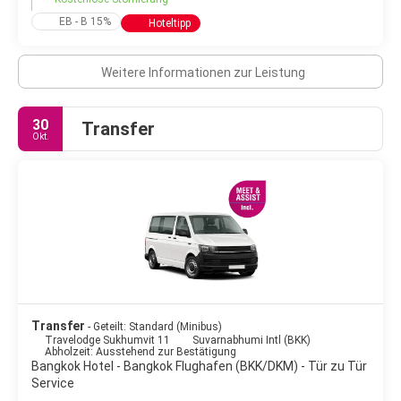
Bangkok besitzt einen modernen Skytrain, der es jedem
EB - B 15%
Hoteltipp
Touristen erlaubt, die Stadt auf eigene Faust zu erkunden.
Taxifahrten sind erschwinglich, können aber aufgrund der
vollen Straßen zeitaufwendig sein.
Weitere Informationen zur Leistung
In Bangkok herrscht ganzjährig ein warmes, feuchtes Klima.
Während des Monsuns, etwa von April bis Oktober, fällt der
30
Transfer
meiste Niederschlag, in der Regel in Form von heftigen, aber
Okt.
Transfer
- Geteilt: Standard (Minibus)
Travelodge Sukhumvit 11
Suvarnabhumi Intl (BKK)
Abholzeit: Ausstehend zur Bestätigung
Bangkok Hotel - Bangkok Flughafen (BKK/DKM) - Tür zu Tür
Service