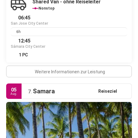
Shared Van - ohne Reiseleiter
Nonstop
06:45
San Jose City Center
6h
12:45
Sámara City Center
1 PC
Weitere Informationen zur Leistung
05
Samara
Reiseziel
7.
Aug.