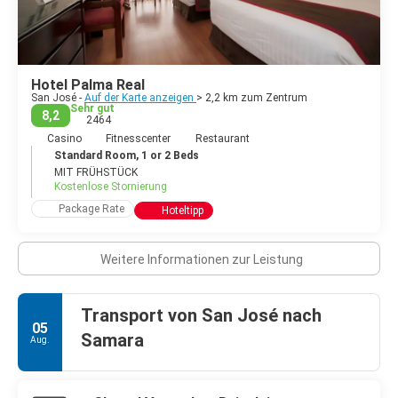
Hotel Palma Real
San José -
Auf der Karte anzeigen
> 2,2 km zum Zentrum
Sehr gut
8,2
2464
Casino
Fitnesscenter
Restaurant
Standard Room, 1 or 2 Beds
MIT FRÜHSTÜCK
Kostenlose Stornierung
Package Rate
Hoteltipp
Weitere Informationen zur Leistung
Transport von San José nach
05
Samara
Aug.