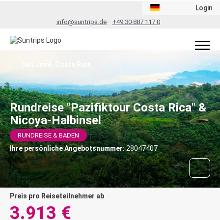
Login
info@suntrips.de
+49 30 887 117 0
San José, Costa Rica
Rundreise "Pazifiktour Costa Rica" &
Nicoya-Halbinsel
RUNDREISE & BADEN
Ihre persönliche Angebotsnummer:
28047407
Preis pro Reiseteilnehmer ab
3.913 €