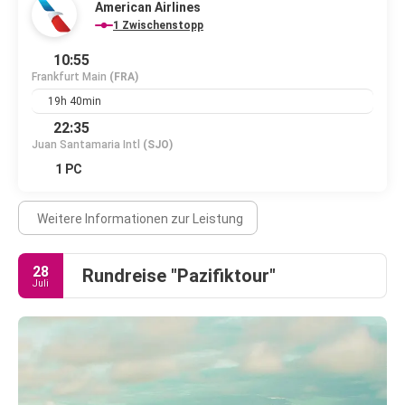
American Airlines
1 Zwischenstopp
10:55
Frankfurt Main
(FRA)
19h 40min
22:35
Juan Santamaria Intl
(SJO)
1 PC
Weitere Informationen zur Leistung
28
Rundreise "Pazifiktour"
Juli