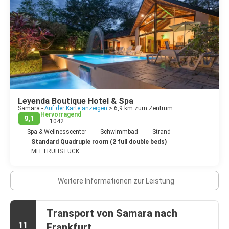
Schnorcheln, Kajaktouren zur Insel Chora, Stand up Paddle,
Ausritte am Strand, Canopy oder ein Besuch der Guaitil
Ureinwohner angeboten.
Leyenda Boutique Hotel & Spa
Samara -
Auf der Karte anzeigen
> 6,9 km zum Zentrum
Hervorragend
9,1
1042
Spa & Wellnesscenter
Schwimmbad
Strand
Standard Quadruple room (2 full double beds)
MIT FRÜHSTÜCK
Weitere Informationen zur Leistung
Transport von Samara nach
11
Frankfurt