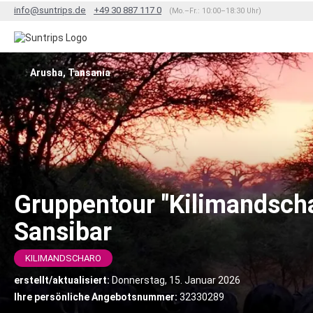
info@suntrips.de
+49 30 887 117 0
(Mo.–Fr.: 10:00–18:30 Uhr)
Arusha, Tansania
Gruppentour "Kilimandsch
Sansibar
KILIMANDSCHARO
erstellt/aktualisiert:
Donnerstag, 15. Januar 2026
Ihre persönliche Angebotsnummer:
32330289