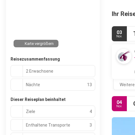
Ihr Reis
03
Nov.
Karte vergrößern
Reisezusammenfassung
2 Erwachsene
Nächte
13
Weitere
Dieser Reiseplan beinhaltet
04
Nov.
Ziele
4
Enthaltene Transporte
3