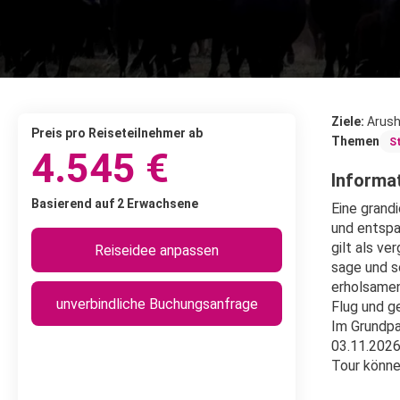
Ziele:
Arush
Preis pro Reiseteilnehmer ab
Themen
S
4.545 €
Informat
Basierend auf 2 Erwachsene
Eine grand
und entspa
gilt als v
Reiseidee anpassen
sage und s
erholsamen
unverbindliche Buchungsanfrage
Flug und g
Im Grundpa
03.11.2026
Tour könne