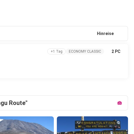
Hinreise
2 PC
+1 Tag
ECONOMY CLASSIC
ngu Route"