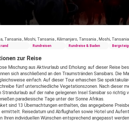
a, Tansania , Moshi, Tansania , Kilimanjaro, Tansania , Moshi, Tansania
trand
Rundreisen
Rundreise & Baden
Bergsteig
ionen zur Reise
iose Mischung aus Aktivurlaub und Erholung: auf dieser Reise bes
nnen sich anschließend an den Traumstränden Sansibars. Die Ma
ergleichsweise einfach. Auf dieser Tour erhaschen Sie spektakulä
chreibe fünf unterschiedliche Vegetationszonen. Nach dieser meh
 Strandurlaub auf der nahe gelegenen Insel Sansibar so richtig v
enießen paradiesische Tage unter der Sonne Afrikas.
ket sind 13 Übernachtungen enthalten, das angegebene Preisbei
 ermittelt. Reisedatum und Abflughafen sowie Hotel und Aufent
n Ihren individuellen Wünschen entsprechend angepasst werden