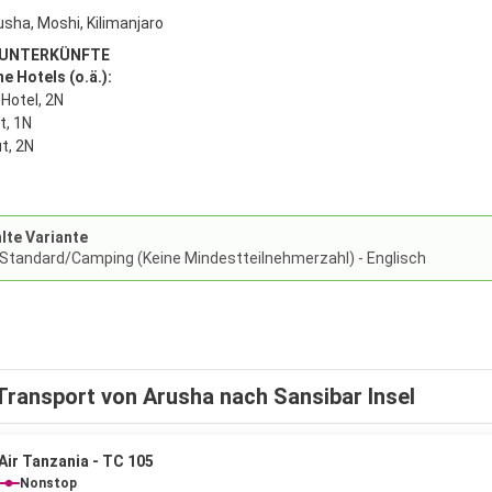
usha, Moshi, Kilimanjaro
 UNTERKÜNFTE
 Hotels (o.ä.):
 Hotel, 2N
t, 1N
t, 2N
te Variante
 Standard/Camping (Keine Mindestteilnehmerzahl) - Englisch
Transport von Arusha nach Sansibar Insel
Air Tanzania - TC 105
Nonstop