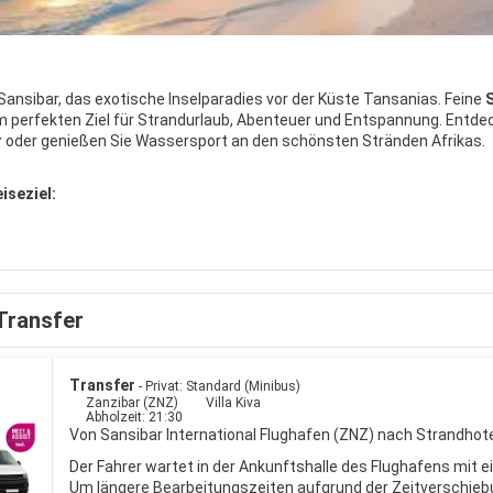
 Sansibar, das exotische Inselparadies vor der Küste Tansanias. Feine
um perfekten Ziel für Strandurlaub, Abenteuer und Entspannung. Entde
r
oder genießen Sie Wassersport an den schönsten Stränden Afrikas.
iseziel:
Transfer
Transfer
- Privat: Standard (Minibus)
Zanzibar (ZNZ)
Villa Kiva
Abholzeit: 21:30
Von Sansibar International Flughafen (ZNZ) nach Strandhote
Der Fahrer wartet in der Ankunftshalle des Flughafens mit e
Um längere Bearbeitungszeiten aufgrund der Zeitverschieb