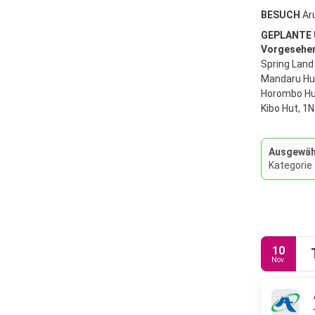
BESUCH
Ar
GEPLANTE
Vorgesehene
Spring Land
Mandaru Hu
Horombo Hu
Kibo Hut, 1N
Ausgewähl
Kategorie
10
Nov.