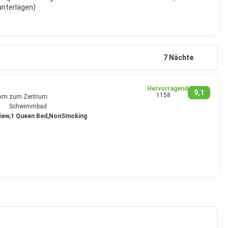
unterlagen)
7 Nächte
Hervorragend
9,1
1158
 km zum Zentrum
Schwimmbad
iew,1 Queen Bed,NonSmoking