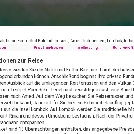
ali, Indonesien , Süd Bali, Indonesien , Amed, Indonesien , Lombok, Ind
atur
Privatrundreisen
Inselhopping
Rundreise &
ionen zur Reise
Reise werden Sie die Natur und Kultur Balis und Lomboks besser k
egend erkunden können. Anschließend beginnt Ihre private Rundrei
hen Ausblick auf die umliegenden Reisterrassen und den Vulkan
nen Tempel Pura Bukit Tegeh und besichtigen noch eine Künstle
sten nach Amed. Auf dem Weg besuchen Sie Reisterrassen und d
rwelt bekannt, daher ist für Sie hier ein Schnorchelausflug gep
t auf die Insel Lombok. Auf Lombok werden Sie traditionelle M
unt Rinjani und dessen Umgebung bestaunen. Nach der Privatrund
trandnähe entspannen.
ket sind 13 Übernachtungen enthalten, das angegebene Preisbei