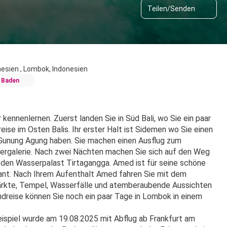
Teilen/Senden
onesien , Lombok, Indonesien
 Baden
ennenlernen. Zuerst landen Sie in Süd Bali, wo Sie ein paar 
se im Osten Balis. Ihr erster Halt ist Sidemen wo Sie einen 
 Gunung Agung haben. Sie machen einen Ausflug zum 
rgalerie. Nach zwei Nächten machen Sie sich auf den Weg 
en Wasserpalast Tirtagangga. Amed ist für seine schöne 
lant. Nach Ihrem Aufenthalt Amed fahren Sie mit dem 
ärkte, Tempel, Wasserfälle und atemberaubende Aussichten 
reise können Sie noch ein paar Tage in Lombok in einem 
spiel wurde am 19.08.2025 mit Abflug ab Frankfurt am 