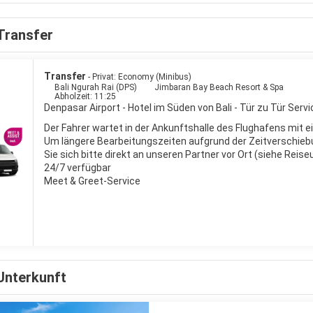
an sei allein auf Bali. Große Wellen brechen sich an sehr breiten San
rn gepiesackt, kann in Ruhe (die eigene!) Musik hören und dabei den
Transfer
n bei den mobilen Warungs wunderbare Snacks und kalte Getränke
Transfer
- Privat: Economy (Minibus)
Bali Ngurah Rai (DPS)
Jimbaran Bay Beach Resort & Spa
Abholzeit: 11:25
Denpasar Airport - Hotel im Süden von Bali - Tür zu Tür Servi
Der Fahrer wartet in der Ankunftshalle des Flughafens mit e
Um längere Bearbeitungszeiten aufgrund der Zeitverschieb
Sie sich bitte direkt an unseren Partner vor Ort (siehe Reis
24/7 verfügbar
Meet & Greet-Service
Unterkunft