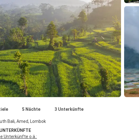
iele
5 Nächte
3 Unterkünfte
uth Bali, Amed, Lombok
 UNTERKÜNFTE
 Unterkünfte o.ä.: