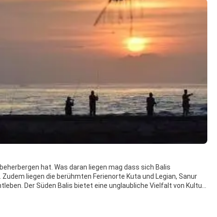
zu beherbergen hat. Was daran liegen mag dass sich Balis
n. Zudem liegen die berühmten Ferienorte Kuta und Legian, Sanur
eben. Der Süden Balis bietet eine unglaubliche Vielfalt von Kultur
Party-Prinzip kennzeichnet viele, aber nicht alle der Strände
 Rollerblades auf der Promenade) nach Norden von den zwar
hes hin zu den stillen Stränden von Canggu und Seseh den Eindruck