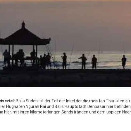
iseziel:
Balis Süden ist der Teil der Insel der die meisten Touristen 
aler Flughafen Ngurah Rai und Balis Hauptstadt Denpasar hier befinde
a hier, mit ihren kilometerlangen Sandstränden und dem üppigen Nachtl
bis hin zu Nachtleben und Badestrand. Sehen und gesehen werden – das 
o kann man schon mit einer kleinen Strandwanderung (zu Fuß oder mit
n, in der Saison aber lärmigen und übervölkerten Kuta und Legian Beac