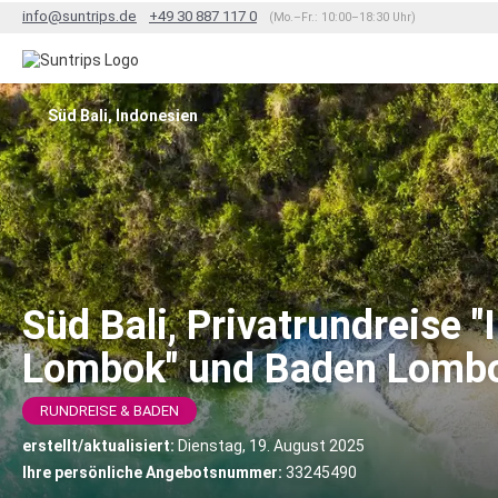
info@suntrips.de
+49 30 887 117 0
(Mo.–Fr.: 10:00–18:30 Uhr)
Süd Bali, Indonesien
Süd Bali, Privatrundreise 
Lombok" und Baden Lomb
RUNDREISE & BADEN
erstellt/aktualisiert:
Dienstag, 19. August 2025
Ihre persönliche Angebotsnummer:
33245490