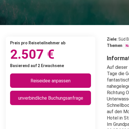
Ziele:
Süd B
Preis pro Reiseteilnehmer ab
Themen
N
2.507 €
Informat
Basierend auf 2 Erwachsene
Auf dieser 
Tage die G
fantastisc
Reiseidee anpassen
nahegelege
Richtung O
unverbindliche Buchungsanfrage
Unterwasse
Schnellboo
auf den Mo
Hotel in S
Im Grundpa