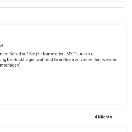
dstränden, man wird nicht von den fliegenden Händlern und
 Surfern weit draußen zuschauen. Hat man Hunger oder Durst,
ce
inem Schild auf Sie (Ihr Name oder LMX Touristik)
ung bei Rückfragen während Ihrer Reise zu vermeiden, wenden
eunterlagen)
4 Nächte