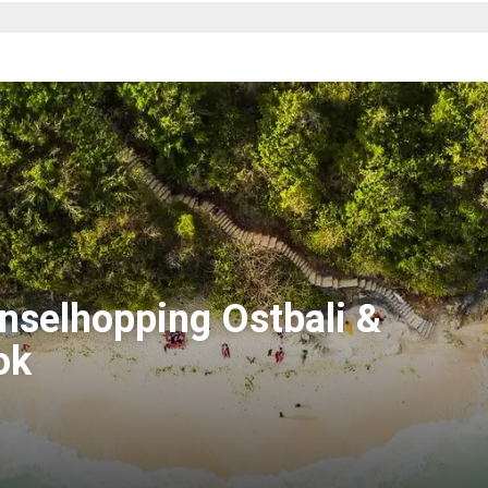
"Inselhopping Ostbali &
ok