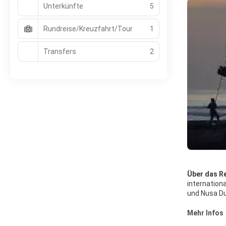
Unterkünfte
5
Rundreise/Kreuzfahrt/Tour
1
Transfers
2
Über das Re
internation
und Nusa Du
über Natur 
Südbalis. S
Mehr Infos
weitläufige