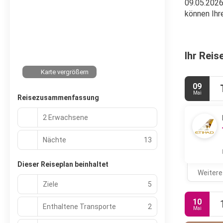
09.05.2026
können Ihr
Ihr Reis
Karte vergrößern
09
Mai
Reisezusammenfassung
2 Erwachsene
Nächte
13
Dieser Reiseplan beinhaltet
Weitere
Ziele
5
10
Enthaltene Transporte
2
Mai