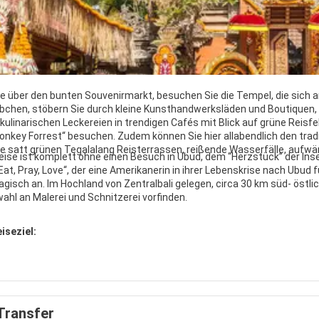
 über den bunten Souvenirmarkt, besuchen Sie die Tempel, die sich a
chen, stöbern Sie durch kleine Kunsthandwerksläden und Boutiquen, 
ulinarischen Leckereien in trendigen Cafés mit Blick auf grüne Reisfel
onkey Forrest“ besuchen. Zudem können Sie hier allabendlich den tra
die satt grünen Tegalalang Reisterrassen, reißende Wasserfälle, aufwän
Reise ist komplett ohne einen Besuch in Ubud, dem “Herzstück” der Inse
Eat, Pray, Love“, der eine Amerikanerin in ihrer Lebenskrise nach Ubud 
agisch an. Im Hochland von Zentralbali gelegen, circa 30 km süd- östlic
ahl an Malerei und Schnitzerei vorfinden.
iseziel:
Transfer