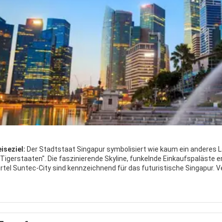
iseziel:
Der Stadtstaat Singapur symbolisiert wie kaum ein anderes
n Tigerstaaten". Die faszinierende Skyline, funkelnde Einkaufspaläst
rtel Suntec-City sind kennzeichnend für das futuristische Singapur. Ve
les Flair im Raffles Hotel geben der Stadt ihren asiatischen Touch. In
iner strategisch günstigen Lage an einem der Knotenpunkte der Welt 
ion und Tourismus entwickelt.