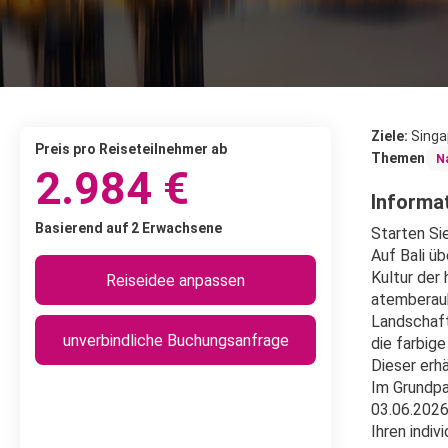
Ziele:
Singa
Preis pro Reiseteilnehmer ab
Themen
N
2.984 €
Informat
Basierend auf 2 Erwachsene
Starten Si
Auf Bali üb
Kultur der
Reiseidee anpassen
atemberaub
Landschaft
unverbindliche Buchungsanfrage
die farbig
Dieser erh
Im Grundpa
03.06.2026
Ihren indi