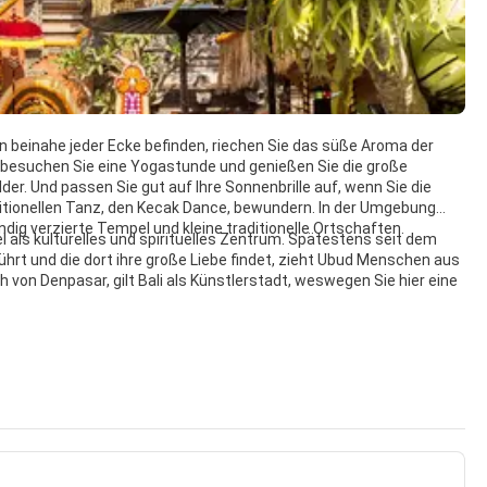
n beinahe jeder Ecke befinden, riechen Sie das süße Aroma der
besuchen Sie eine Yogastunde und genießen Sie die große
der. Und passen Sie gut auf Ihre Sonnenbrille auf, wenn Sie die
ditionellen Tanz, den Kecak Dance, bewundern. In der Umgebung
dig verzierte Tempel und kleine traditionelle Ortschaften.
l als kulturelles und spirituelles Zentrum. Spätestens seit dem
führt und die dort ihre große Liebe findet, zieht Ubud Menschen aus
h von Denpasar, gilt Bali als Künstlerstadt, weswegen Sie hier eine