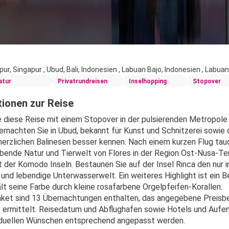
pur, Singapur , Ubud, Bali, Indonesien , Labuan Bajo, Indonesien , Labuan
atur
Privatrundreisen
Inselhopping
Stopover
ionen zur Reise
e diese Reise mit einem Stopover in der pulsierenden Metropole S
ernachten Sie in Ubud, bekannt für Kunst und Schnitzerei sowie d
 herzlichen Balinesen besser kennen. Nach einem kurzen Flug tauc
ende Natur und Tierwelt von Flores in der Region Ost-Nusa-Teng
 der Komodo Inseln. Bestaunen Sie auf der Insel Rinca den nur
e und lebendige Unterwasserwelt. Ein weiteres Highlight ist ein 
ält seine Farbe durch kleine rosafarbene Orgelpfeifen-Korallen.
ket sind 13 Übernachtungen enthalten, das angegebene Preisbei
 ermittelt. Reisedatum und Abflughafen sowie Hotels und Aufen
viduellen Wünschen entsprechend angepasst werden.