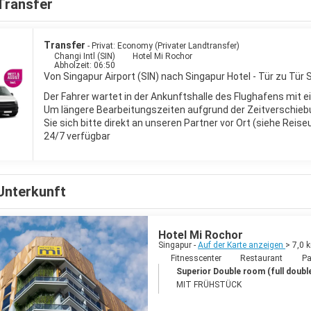
Transfer
sitzt eine sehr moderne U-Bahn, die es jedem Touristen erlaubt, die S
Distanzen innerhalb der Stadt in Grenzen halten.
Transfer
- Privat: Economy (Privater Landtransfer)
 herrscht ganzjährig ein warmes, feuchtes Klima. Während des Monsuns
Changi Intl (SIN)
Hotel Mi Rochor
Abholzeit: 06:50
Von Singapur Airport (SIN) nach Singapur Hotel - Tür zu Tür 
Der Fahrer wartet in der Ankunftshalle des Flughafens mit e
Um längere Bearbeitungszeiten aufgrund der Zeitverschieb
Sie sich bitte direkt an unseren Partner vor Ort (siehe Reis
24/7 verfügbar
Unterkunft
Hotel Mi Rochor
Singapur -
Auf der Karte anzeigen
> 7,0
Fitnesscenter
Restaurant
Pa
Superior Double room (full double 
MIT FRÜHSTÜCK