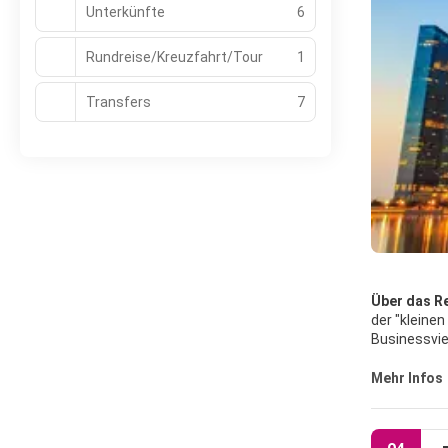
Unterkünfte
6
Rundreise/Kreuzfahrt/Tour
1
Transfers
7
Über das Re
der "kleine
Businessvie
und kolonia
gelegt.
Mehr Infos
Aufgrund se
Kommunikat