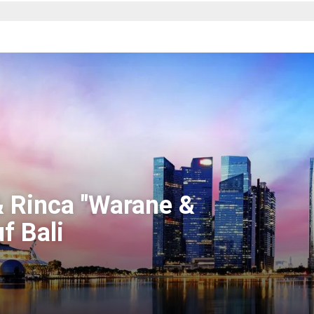
& Rinca "Warane &
f Bali