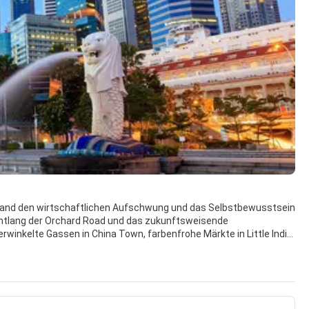
 Land den wirtschaftlichen Aufschwung und das Selbstbewusstsein
e entlang der Orchard Road und das zukunftsweisende
rwinkelte Gassen in China Town, farbenfrohe Märkte in Little India
 der sehr gepflegten Metropole wird Wert auf üppige Begrünung
hat sich Singapur zu einem wichtigen Zentrum für Handel,