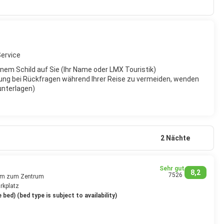
tadt auf eigene Faust zu erkunden. Taxifahrten sind erschwinglich,
, etwa von November bis Februar, fällt der meiste Niederschlag, in
Service
inem Schild auf Sie (Ihr Name oder LMX Touristik)
ung bei Rückfragen während Ihrer Reise zu vermeiden, wenden
eunterlagen)
2 Nächte
Sehr gut
8,2
7526
 km zum Zentrum
rkplatz
bed) (bed type is subject to availability)