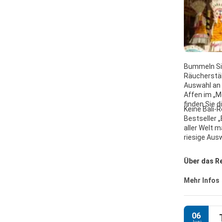
Bummeln Sie
Räucherstäb
Auswahl an k
Affen im „M
finden Sie 
Keine Bali-
Bestseller „
aller Welt m
riesige Ausw
Über das Re
Mehr Infos
06