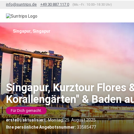
info@suntrips.de
+49 30 887 117 0
(Mo.–Fr.: 10:00–18:30 Uhr)
Singapur, Singapur
Singapur, Kurztour Flores 
Korallengärten" & Baden au
Für Dich gemacht.
erstellt/aktualisiert:
Montag, 25. August 2025
Ihre persönliche Angebotsnummer:
33585477