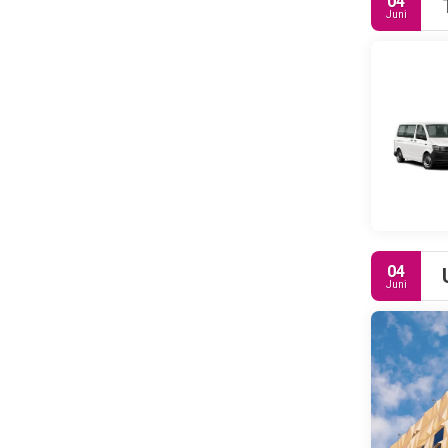
04
Juni
Singapur be
da sich die 
In Singapur
04
Juni