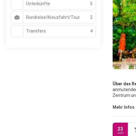
Unterkünfte
5
Rundreise/Kreuzfahrt/Tour
2
Transfers
4
Über das Re
anmutenden 
Zentrum und
umrunden Ju
Gassen ist 
Mehr Infos
sich leicht
Wasserpuppe
Halong-Buch
23
Juni