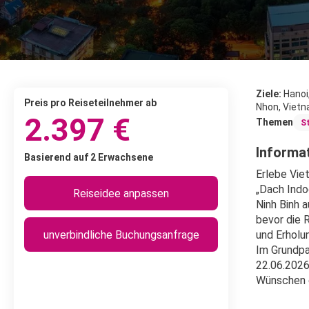
Ziele:
Hanoi
Preis pro Reiseteilnehmer ab
Nhon, Viet
2.397 €
Themen
S
Informat
Basierend auf 2 Erwachsene
Erlebe Vie
„Dach Indo
Reiseidee anpassen
Ninh Binh 
bevor die 
unverbindliche Buchungsanfrage
und Erholu
Im Grundpa
22.06.2026
Wünschen 