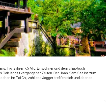
ns. Trotz ihrer 7,5 Mio. Einwohner und dem chaotisch
s Flair längst vergangener Zeiten. Der Hoan Kiem See ist zum
chen im Tai Chi, zahllose Jogger treffen sich und abends
erte Altstadt, die letzte ihrer Art im Fernen Osten. Jede der 36
pier, Schuhe, Metallwaren, Bekleidung und Möbel. Hier kann man
ine lange Tradition hat auch das weltweit einzigartige
. Auch die Umgebung lohnt einen Ausflug, zum Beispiel zur