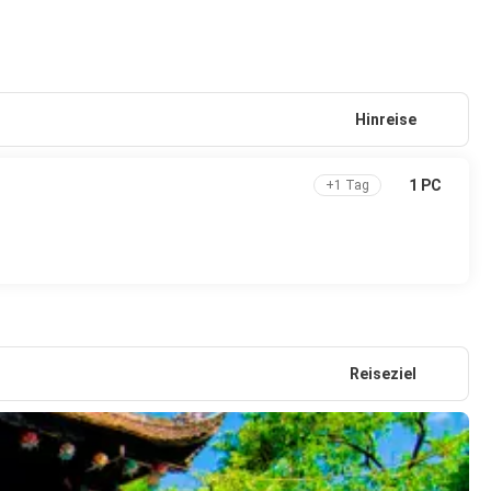
Hinreise
1 PC
+1 Tag
Reiseziel