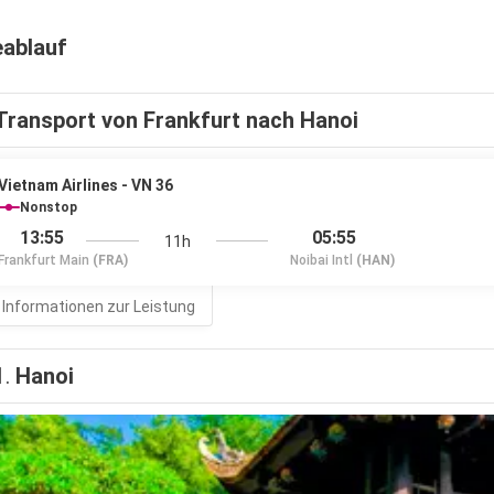
eablauf
Transport von Frankfurt nach Hanoi
Vietnam Airlines - VN 36
Nonstop
13:55
05:55
11h
Frankfurt Main
(FRA)
Noibai Intl
(HAN)
 Informationen zur Leistung
1.
Hanoi