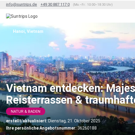
info@suntrips.de
+49 30 887 117 0
(Mo.–Fr.: 10:00–18:30 Uhr)
Hanoi, Vietnam
Vietnam entdecken: Majes
Reisterrassen & traumhaft
NATUR & BADEN
erstellt/aktualisiert:
Dienstag, 21. Oktober 2025
Ihre persönliche Angebotsnummer:
36260188