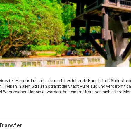
iseziel:
Hanoi ist die älteste noch bestehende Hauptstadt Südostasie
Treiben in allen Straßen strahlt die Stadt Ruhe aus und verströmt da
 Wahrzeichen Hanois geworden. An seinem Ufer üben sich ältere Mens
gendliche auf ihren Motorrädern das Wasser. Nebenan liegt die sehensw
nach dem Produkt benannt, mit welchem dort gehandelt wird: Seide, Pa
 vorstellen, wie das Leben vor tausend Jahren einmal ausgesehen hat. E
nspiel, eine solche Vorführung sollte man sich nicht entgehen lassen
t oder den Bergvölkern ganz im Norden.
Transfer