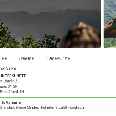
iele
3 Nächte
1 Unterkünfte
noi, Sa Pa
 UNTERKÜNFTE
 Hotel o.ä.:
use, 3*, 2N
Bett Abteil, 1N
te Variante
 Standard (keine Mindestteilnehmerzahl) - Englisch