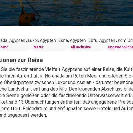
ada, Ägypten , Luxor, Ägypten , Esna, Ägypten , Edfu, Ägypten , Kom 
trand
Natur
All Inclusive
Ungewöhnlich
ionen zur Reise
ie die faszinierende Vielfalt Ägyptens auf einer Reise, die Kult
ie Ihren Aufenthalt in Hurghada am Roten Meer und erleben Sie a
 Oberägyptens zwischen Luxor und Assuan - darunter beeindruc
che Landschaft entlang des Nils. Den krönenden Abschluss bildet 
 die Sonne genießen oder die faszinierende Unterwasserwelt erk
ket sind 13 Übernachtungen enthalten, das angegebene Preisbei
 ermittelt. Reisedatum und Abflughafen sowie Hotels und Aufent
end angepasst werden.