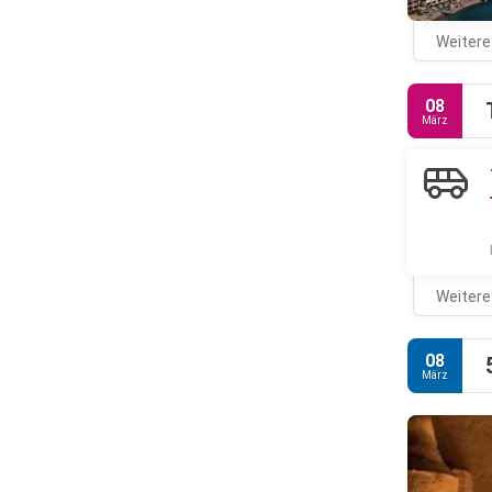
Weitere
08
März
Weitere
08
März