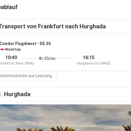
eablauf
Transport von Frankfurt nach Hurghada
Condor Flugdienst - DE 30
Nonstop
10:40
16:15
4h 35min
Frankfurt Main
(FRA)
Hurghada Intl
(HRG)
 Informationen zur Leistung
1.
Hurghada