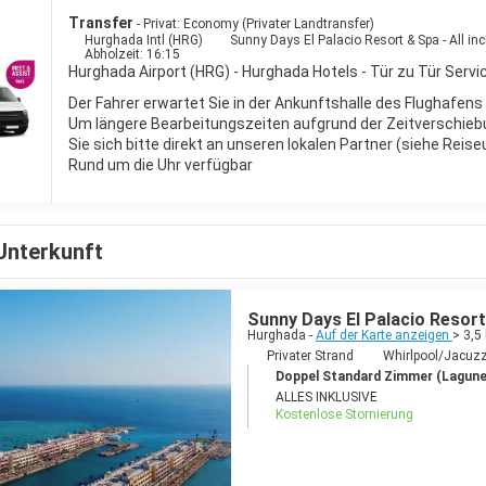
x zu bleiben, würden Sie viel mehr verpassen, als Sie erwartet haben.
Transfer
- Privat: Economy (Privater Landtransfer)
Hurghada Intl (HRG)
Sunny Days El Palacio Resort & Spa - All inc
Abholzeit: 16:15
Hurghada Airport (HRG) - Hurghada Hotels - Tür zu Tür Servi
Der Fahrer erwartet Sie in der Ankunftshalle des Flughafens
Um längere Bearbeitungszeiten aufgrund der Zeitverschieb
Sie sich bitte direkt an unseren lokalen Partner (siehe Reise
Rund um die Uhr verfügbar
Unterkunft
Sunny Days El Palacio Resort 
Hurghada -
Auf der Karte anzeigen
> 3,
Privater Strand
Whirlpool/Jacuzz
Doppel Standard Zimmer (Lagune
ALLES INKLUSIVE
Kostenlose Stornierung