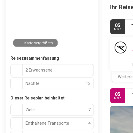
Ihr Reis
05
März
Karte vergrößern
Reisezusammenfassung
2 Erwachsene
Weitere
Nächte
13
05
Dieser Reiseplan beinhaltet
März
Ziele
7
Enthaltene Transporte
4