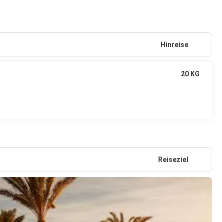
Hinreise
20 KG
Reiseziel