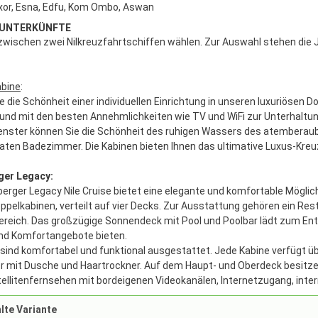
xor, Esna, Edfu, Kom Ombo, Aswan
 UNTERKÜNFTE
zwischen zwei Nilkreuzfahrtschiffen wählen. Zur Auswahl stehen die
abine
:
e die Schönheit einer individuellen Einrichtung in unseren luxuriösen 
t und mit den besten Annehmlichkeiten wie TV und WiFi zur Unterhaltun
ster können Sie die Schönheit des ruhigen Wassers des atemberauben
vaten Badezimmer. Die Kabinen bieten Ihnen das ultimative Luxus-Kreu
ger Legacy:
berger Legacy Nile Cruise bietet eine elegante und komfortable Möglich
ppelkabinen, verteilt auf vier Decks. Zur Ausstattung gehören ein Rest
reich. Das großzügige Sonnendeck mit Pool und Poolbar lädt zum En
nd Komfortangebote bieten.
sind komfortabel und funktional ausgestattet. Jede Kabine verfügt über
mit Dusche und Haartrockner. Auf dem Haupt- und Oberdeck besitzen
ellitenfernsehen mit bord­eigenen Videokanälen, Internetzugang, inte
te Variante