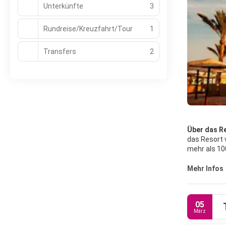
Unterkünfte
3
Rundreise/Kreuzfahrt/Tour
1
Transfers
2
Über das Re
das Resort 
mehr als 10
besonders a
bestaunen.
Mehr Infos
Der Hauptgr
unglaublich
Hurghada bi
05
zum Tee mit
März
um ein lebh
gutes Einka