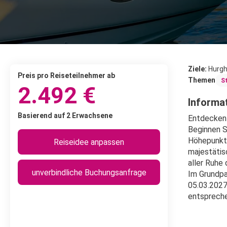
Ziele:
Hurgh
Preis pro Reiseteilnehmer ab
Themen
S
2.492 €
Informat
Basierend auf 2 Erwachsene
Entdecken S
Beginnen S
Höhepunkte
Reiseidee anpassen
majestätis
aller Ruhe
unverbindliche Buchungsanfrage
Im Grundpa
05.03.2027
entsprech