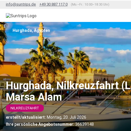
info@suntrips.de
+49 30 887 117 0
(Mo.–Fr.: 10:00–18:30 Uhr)
Hurghada, Ägypten
Hurghada, Nilkreuzfahrt (
Marsa Alam
NILKREUZFAHRT
erstellt/aktualisiert:
Montag, 20. Juli 2026
Ihre persönliche Angebotsnummer:
36639148