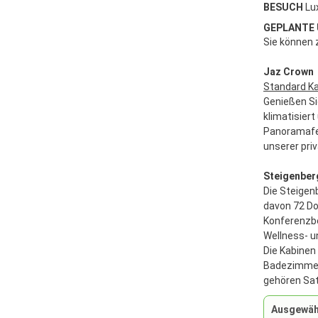
BESUCH
Lu
GEPLANTE
Sie können 
Jaz Crown
Standard K
Genießen Si
klimatisier
Panoramafen
unserer pri
Steigenber
Die Steigen
davon 72 Do
Konferenzbe
Wellness- u
Die Kabinen 
Badezimmer 
gehören Sat
Ausgewähl