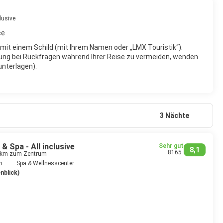
lusive
ce
 mit einem Schild (mit Ihrem Namen oder „LMX Touristik“).
ung bei Rückfragen während Ihrer Reise zu vermeiden, wenden
unterlagen).
3 Nächte
& Spa - All inclusive
Sehr gut
8,1
8165
5 km zum Zentrum
i
Spa & Wellnesscenter
nblick)