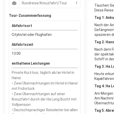
Rundreise/Kreuzfahrt/Tour
1
Tauchen Sie
Diese Reise
Tour-Zusammenfassung
Tag 1: Anku
Nach der An
Abfahrtsort
Gefängnism
Cityhotel oder Flughafen
spazieren d
Tag 2: Hano
Abfahrtszeit
Nach dem Fr
13:00
der spektak
Schiff in d
enthaltene Leistungen
Tag 3: Ha L
Private Kurztour, täglich ab/an Hotel in
Heute erkun
Hanoi
Kajakfahren
• Zwei Übernachtungen im Hotel in Hanoi
Tag 4: Ha L
mit Frühstück
Am Morgen T
• Zwei Übernachtungen auf einer
Am Nachmitt
Kreuzfahrt durch der Ha Long Bucht mit
Übernachtun
Vollpension
• Deutschsprachiger Reiseleiter bei allen
Tag 5: Abre