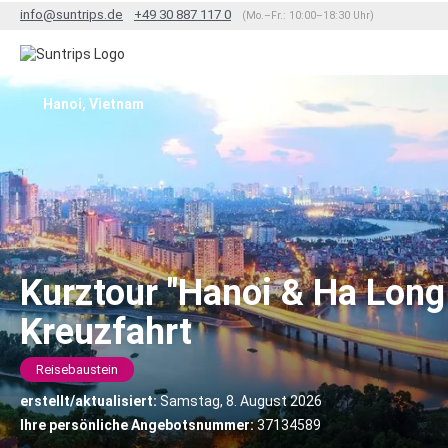
info@suntrips.de
+49 30 887 117 0
(Mo.–Fr.: 10:00–18:30 Uhr)
Hanoi, Vietnam
Kurztour "Hanoi & Ha Long
Kreuzfahrt
Reisebaustein
erstellt/aktualisiert:
Samstag, 8. August 2026
Ihre persönliche Angebotsnummer:
37134589