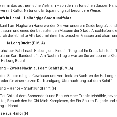
 ein in das authentische Vietnam – von den historischen Gassen Han
 vereint Kultur, Natur und Entspannung auf besondere Weise.
nft in Hanoi – Halbtägige Stadtrundfahrt
kunft am Flughafen Hanoi werden Sie von unserem Guide begrüßt un
useum und eines der bedeutenden Museen der Stadt. Anschließend 
urch die lebhafte Altstadt mit ihren historischen Gassen und charman
i – Ha Long Bucht (F, M, A)
ühstück Fahrt nach Ha Long und Einschiffung auf Ihr Kreuzfahrtschif
ulären Karstlandschaft. Am Nachmittag erwarten Sie entspannte Stun
er Ha Long Bucht
ong – Zweite Nacht auf dem Schiff (F, M, A)
den Sie die ruhigen Gewässer und versteckten Buchten der Ha Long-
 oder für einen kurzen Dorfrundgang. Übernachtung auf dem Schiff
ong – Hanoi – Stadtrundfahrt (F)
ai-Chi auf dem Sonnendeck und Besuch einer Tropfsteinhöhle, bevor 
ag Besuch des Ho-Chi-Minh-Komplexes, der Ein-Säulen-Pagode und de
g in Hanoi
ise aus Hanoi (F)