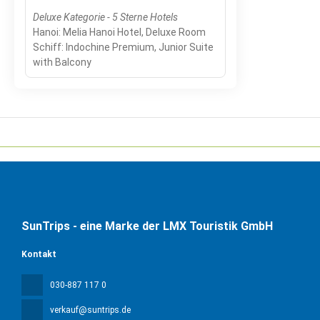
Deluxe Kategorie - 5 Sterne Hotels
Hanoi: Melia Hanoi Hotel, Deluxe Room
Schiff: Indochine Premium, Junior Suite
with Balcony
SunTrips - eine Marke der LMX Touristik GmbH
Kontakt
030-887 117 0
verkauf@suntrips.de