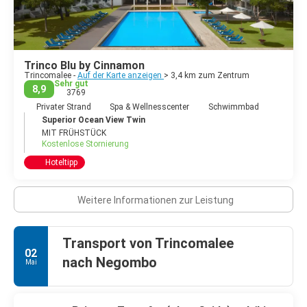
Trinco Blu by Cinnamon
Trincomalee -
Auf der Karte anzeigen
> 3,4 km zum Zentrum
Sehr gut
8,9
3769
Privater Strand
Spa & Wellnesscenter
Schwimmbad
Superior Ocean View Twin
MIT FRÜHSTÜCK
Kostenlose Stornierung
Hoteltipp
Weitere Informationen zur Leistung
Transport von Trincomalee
02
nach Negombo
Mai