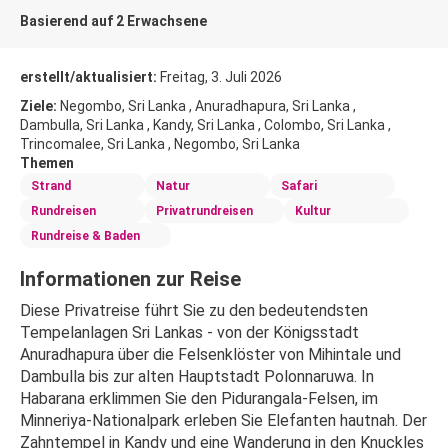
Basierend auf 2 Erwachsene
erstellt/aktualisiert:
Freitag, 3. Juli 2026
Ziele:
Negombo, Sri Lanka , Anuradhapura, Sri Lanka ,
Dambulla, Sri Lanka , Kandy, Sri Lanka , Colombo, Sri Lanka ,
Trincomalee, Sri Lanka , Negombo, Sri Lanka
Themen
Strand
Natur
Safari
Rundreisen
Privatrundreisen
Kultur
Rundreise & Baden
Informationen zur Reise
Diese Privatreise führt Sie zu den bedeutendsten 
Tempelanlagen Sri Lankas - von der Königsstadt 
Anuradhapura über die Felsenklöster von Mihintale und 
Dambulla bis zur alten Hauptstadt Polonnaruwa. In 
Habarana erklimmen Sie den Pidurangala-Felsen, im 
Minneriya-Nationalpark erleben Sie Elefanten hautnah. Der 
Zahntempel in Kandy und eine Wanderung in den Knuckles 