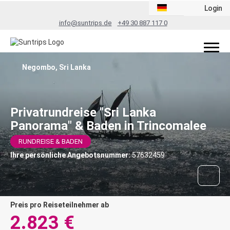
Login
info@suntrips.de
+49 30 887 117 0
Negombo, Sri Lanka
Privatrundreise "Sri Lanka
Panorama" & Baden in Trincomalee
RUNDREISE & BADEN
Ihre persönliche Angebotsnummer:
57632459
Preis pro Reiseteilnehmer ab
2.823 €