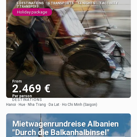
5 DESTINATIONS
6 TRANSPORTS
14 NIGHTS
1 ACTIVITY
7 TRANSFERS
Holiday package
From
2.469 €
Per person
DESTINATIONS
See
Hanoi · Hue · Nha Trang · Da Lat · Ho Chi Minh (Saigon)
Mietwagenrundreise Albanien
"Durch die Balkanhalbinsel"