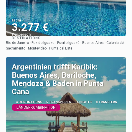
From
3.277 €
Per person
DESTINATIONS
See
Rio de Janeiro · Foz do Iguazu · Puerto Iguazú · Buenos Aires · Colonia del
Sacramento · Montevideo · Punta del Este
Argentinien trifft Karibik:
Buenos Aires, Bariloche,
Mendoza & Baden in Punta
Cana
4 DESTINATIONS
5 TRANSPORTS
14 NIGHTS
8 TRANSFERS
LÄNDERKOMBINATION