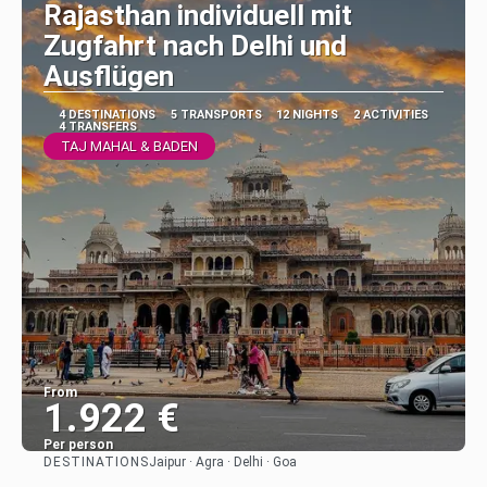
Rajasthan individuell mit
Zugfahrt nach Delhi und
Ausflügen
4 DESTINATIONS
5 TRANSPORTS
12 NIGHTS
2 ACTIVITIES
4 TRANSFERS
TAJ MAHAL & BADEN
From
1.922 €
Per person
DESTINATIONS
Jaipur · Agra · Delhi · Goa
See