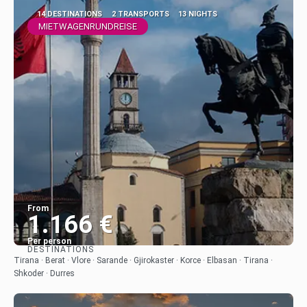
14 DESTINATIONS
2 TRANSPORTS
13 NIGHTS
MIETWAGENRUNDREISE
From
1.166 €
Per person
DESTINATIONS
See
Tirana · Berat · Vlore · Sarande · Gjirokaster · Korce · Elbasan · Tirana ·
Shkoder · Durres