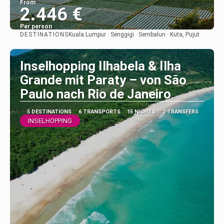
From
2.446 €
Per person
DESTINATIONS
Kuala Lumpur · Senggigi · Sembalun · Kuta, Pujut
See
Inselhopping Ilhabela & Ilha
Grande mit Paraty – von São
Paulo nach Rio de Janeiro
5 DESTINATIONS
6 TRANSPORTS
15 NIGHTS
2 TRANSFERS
INSELHOPPING