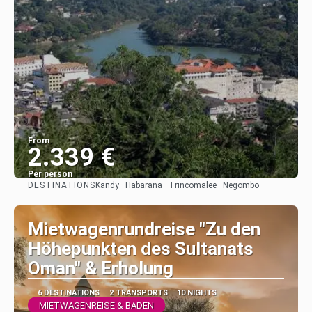
From
2.339 €
Per person
DESTINATIONS
Kandy · Habarana · Trincomalee · Negombo
See
Mietwagenrundreise "Zu den
Höhepunkten des Sultanats
Oman" & Erholung
6 DESTINATIONS
2 TRANSPORTS
10 NIGHTS
MIETWAGENREISE & BADEN