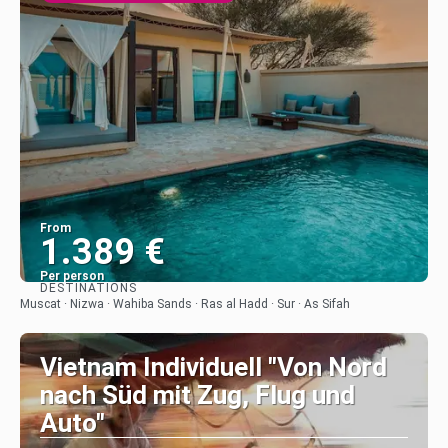
From
1.389 €
Per person
DESTINATIONS
See
Muscat · Nizwa · Wahiba Sands · Ras al Hadd · Sur · As Sifah
Vietnam Individuell "Von Nord
nach Süd mit Zug, Flug und
Auto"