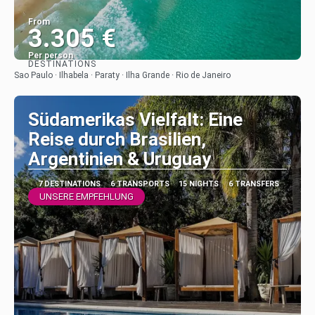
From
3.305 €
Per person
DESTINATIONS
See
Sao Paulo · Ilhabela · Paraty · Ilha Grande · Rio de Janeiro
Südamerikas Vielfalt: Eine
Reise durch Brasilien,
Argentinien & Uruguay
7 DESTINATIONS
6 TRANSPORTS
15 NIGHTS
6 TRANSFERS
UNSERE EMPFEHLUNG