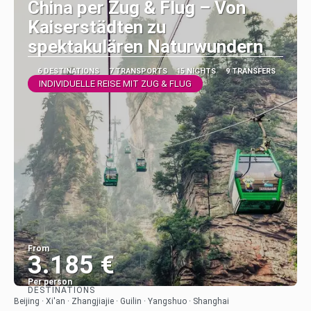
China per Zug & Flug – Von
Kaiserstädten zu
spektakulären Naturwundern
6 DESTINATIONS
7 TRANSPORTS
15 NIGHTS
9 TRANSFERS
INDIVIDUELLE REISE MIT ZUG & FLUG
From
3.185 €
Per person
DESTINATIONS
See
Beijing · Xi'an · Zhangjiajie · Guilin · Yangshuo · Shanghai