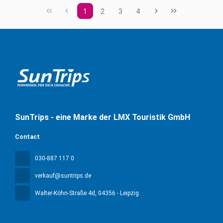
1
2
3
4
SunTrips - eine Marke der LMX Touristik GmbH
Contact
030-887 117 0
verkauf@suntrips.de
Walter-Köhn-Straße 4d
, 04356 - Leipzig