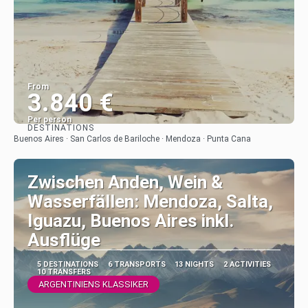
From
3.840 €
Per person
DESTINATIONS
See
Buenos Aires · San Carlos de Bariloche · Mendoza · Punta Cana
Zwischen Anden, Wein &
Wasserfällen: Mendoza, Salta,
Iguazu, Buenos Aires inkl.
Ausflüge
5 DESTINATIONS
6 TRANSPORTS
13 NIGHTS
2 ACTIVITIES
10 TRANSFERS
ARGENTINIENS KLASSIKER