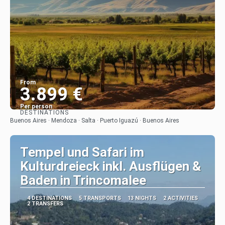
From
3.899 €
Per person
DESTINATIONS
See
Buenos Aires · Mendoza · Salta · Puerto Iguazú · Buenos Aires
Tempel und Safari im
Kulturdreieck inkl. Ausflügen &
Baden in Trincomalee
4 DESTINATIONS
5 TRANSPORTS
13 NIGHTS
2 ACTIVITIES
2 TRANSFERS