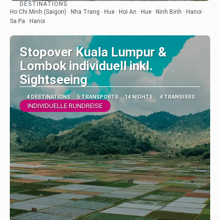
DESTINATIONS
See
Ho Chi Minh (Saigon) · Nha Trang · Hue · Hoi An · Hue · Ninh Binh · Hanoi ·
Sa Pa · Hanoi
Stopover Kuala Lumpur &
Lombok individuell inkl.
Sightseeing
4 DESTINATIONS
5 TRANSPORTS
14 NIGHTS
4 TRANSFERS
INDIVIDUELLE RUNDREISE