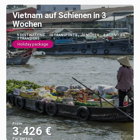
Vietnam auf Schienen in 3
Wochen
9 DESTINATIONS
10 TRANSPORTS
20 NIGHTS
6 ACTIVITIES
7 TRANSFERS
Holiday package
From
3.426 €
Per person