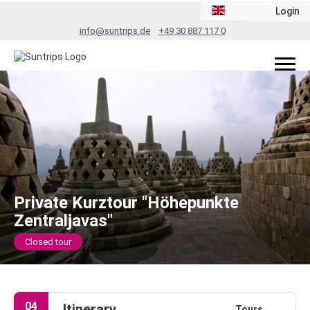
Login
info@suntrips.de
+49 30 887 117 0
Private Kurztour "Höhepunkte
Zentraljavas"
Closed tour
04
Itinerary
Tours