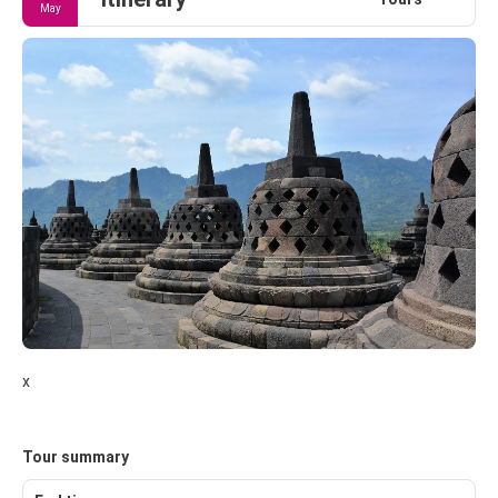
May
x
Tour summary