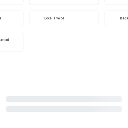
e
Local à vélos
Baga
lement