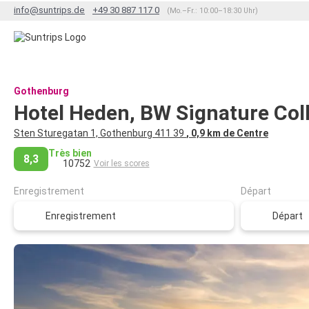
info@suntrips.de
+49 30 887 117 0
(Mo.–Fr.: 10:00–18:30 Uhr)
Gothenburg
Hotel Heden, BW Signature Col
Sten Sturegatan 1, Gothenburg 411 39
, 0,9 km de Centre
Très bien
8,3
10752
Voir les scores
Enregistrement
Départ