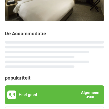
De Accommodatie
populariteit
Algemeen
8,9
Heel goed
3908