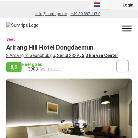
Login
info@suntrips.de
+49 30 887 117 0
Seoul
Arirang Hill Hotel Dongdaemun
8 Arirang ro Seongbuk gu, Seoul 2829
, 5,3 km van Center
Heel goed
8,9
3908
Bekijk scores