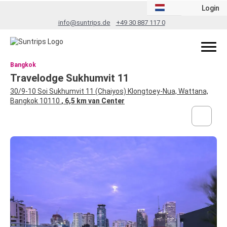
Login
info@suntrips.de
+49 30 887 117 0
Bangkok
Travelodge Sukhumvit 11
30/9-10 Soi Sukhumvit 11 (Chaiyos) Klongtoey-Nua, Wattana,
Bangkok 10110
, 6,5 km van Center