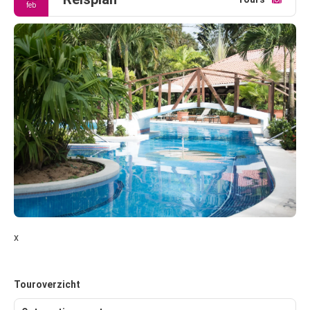
feb
x
Touroverzicht