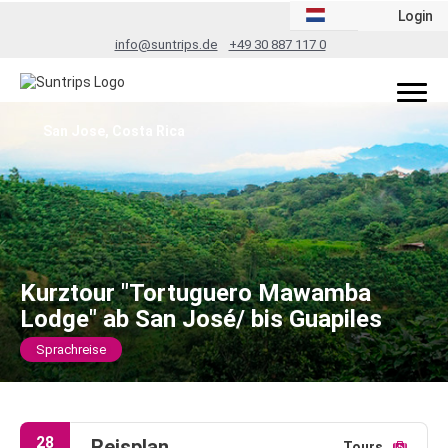
Login
info@suntrips.de
+49 30 887 117 0
San Jose, Costa Rica
Kurztour "Tortuguero Mawamba
Lodge" ab San José/ bis Guapiles
Sprachreise
28
Reisplan
Tours