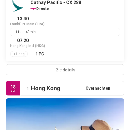
Cathay Pacific - CX 288
Directe
13:40
Frankfurt Main
(FRA)
11uur 40min
07:20
Hong Kong Intl
(HKG)
1 PC
+1 dag
Zie details
18
Hong Kong
Overnachten
1.
apr