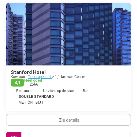
Stanford Hotel
Kowloon -
Toon op kaart
> 1,1 km van Center
Heel goed
8,1
2566
Restaurant
Uitzicht op de stad
Bar
DOUBLE STANDARD
MET ONTBIJT
Zie details