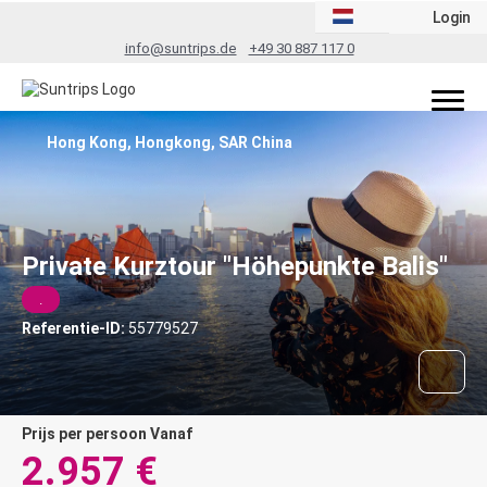
Login
info@suntrips.de
+49 30 887 117 0
Hong Kong, Hongkong, SAR China
Private Kurztour "Höhepunkte Balis"
.
Referentie-ID:
55779527
prijs per persoon Vanaf
2.957 €