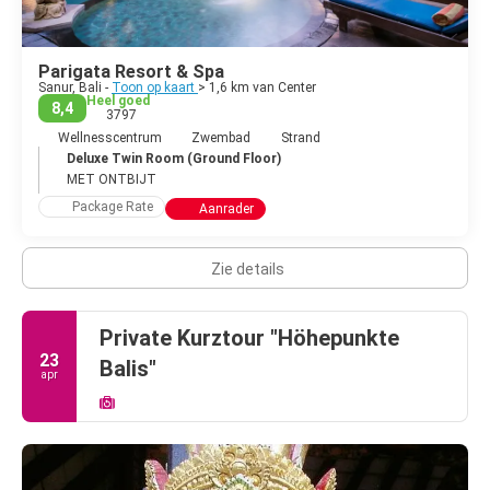
Parigata Resort & Spa
Sanur, Bali -
Toon op kaart
> 1,6 km van Center
Heel goed
8,4
3797
Wellnesscentrum
Zwembad
Strand
Deluxe Twin Room (Ground Floor)
MET ONTBIJT
Package Rate
Aanrader
Zie details
Private Kurztour "Höhepunkte
23
Balis"
apr