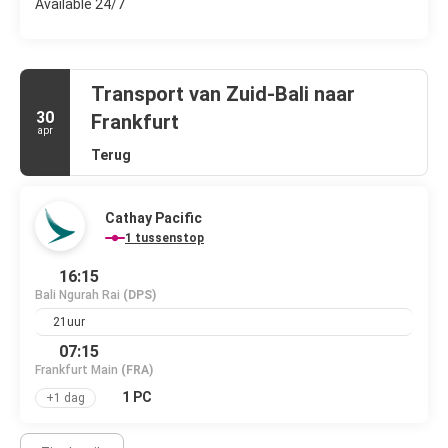
Available 24/7
Transport van Zuid-Bali naar
30
Frankfurt
apr
Terug
Cathay Pacific
1 tussenstop
16:15
Bali Ngurah Rai
(DPS)
21uur
07:15
Frankfurt Main
(FRA)
1 PC
+1 dag