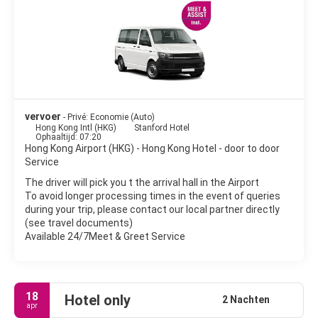
Victoria Peak, het hoogste punt op Hong Kong Island, bereikbaar
met de Peak Tram. Andere belangrijke bezienswaardigheden
om te bezoeken in Hong Kong zijn de Tian Tan Boeddha op het
eiland Lantau, de oude koloniale gebouwen van Central te
midden van de unieke moderne en gespiegelde torens, enkele
interessante musea, de dichtbevolkte gebieden van Kowloon
en Mong kok en de pittoreske en rustigere gebieden van
Stanley en Aberdeen. Hong Kong is een stad vol leven en ziel en
biedt een elektrische sfeer, een levendig cultureel leven,
vervoer
- Privé: Economie (Auto)
heerlijke gerechten, winkelen, een opwindend nachtleven en
Hong Kong Intl (HKG)
Stanford Hotel
nog veel meer verrassingen die zelfs de meest veeleisende
Ophaaltijd: 07:20
Hong Kong Airport (HKG) - Hong Kong Hotel - door to door
toerist zullen verbazen.
Service
The driver will pick you t the arrival hall in the Airport
To avoid longer processing times in the event of queries
during your trip, please contact our local partner directly
(see travel documents)
Available 24/7Meet & Greet Service
18
Hotel only
2 Nachten
apr