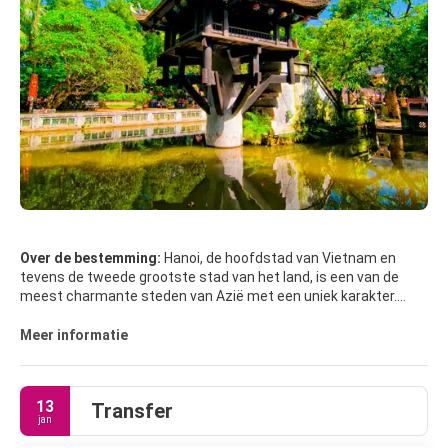
Over de bestemming:
Hanoi, de hoofdstad van Vietnam en
tevens de tweede grootste stad van het land, is een van de
meest charmante steden van Azië met een uniek karakter.
Jarenlange buitenlandse bezetting hebben hun sporen
nagelaten in de stad, zoals te zien is in de interessante musea,
Meer informatie
de historische gebouwen, de pagodes, het mausoleum en de
eigen Franse wijk, die de stad een zeer kenmerkende sfeer
geven.
13
Transfer
jan
De beste manier om Hanoi te leren kennen is te voet. Het