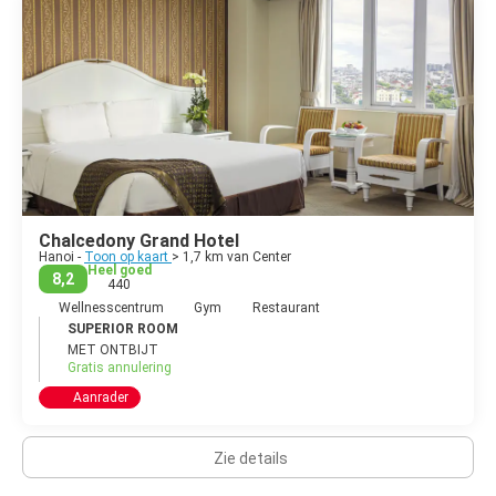
Chalcedony Grand Hotel
Hanoi -
Toon op kaart
> 1,7 km van Center
Heel goed
8,2
440
Wellnesscentrum
Gym
Restaurant
SUPERIOR ROOM
MET ONTBIJT
Gratis annulering
Aanrader
Zie details