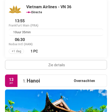
Vietnam Airlines - VN 36
Directe
13:55
Frankfurt Main
(FRA)
10uur 35min
06:30
Noibai Intl
(HAN)
1 PC
+1 dag
Zie details
13
Hanoi
Overnachten
1.
jan