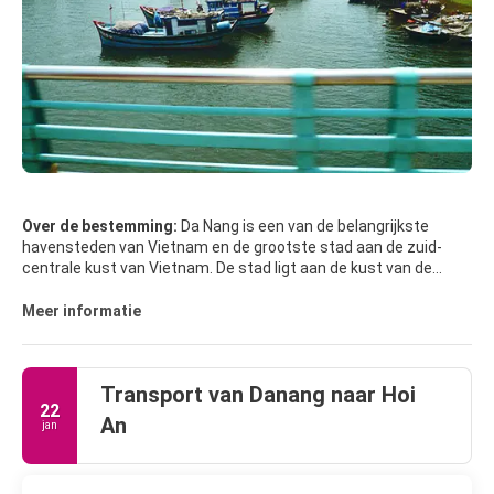
Over de bestemming:
Da Nang is een van de belangrijkste
havensteden van Vietnam en de grootste stad aan de zuid-
centrale kust van Vietnam. De stad ligt aan de kust van de
Oostzee, aan de monding van de Han-rivier. Da Nang is het
commerciële en educatieve centrum van Centraal-Vietnam,
Meer informatie
met een goed beschutte en gemakkelijk bereikbare haven. De
ligging aan de nationale route 1A en de Noord-Zuid-spoorlijn
maakt het een belangrijk transportknooppunt en het derde
Transport van Danang naar Hoi
grootste economische centrum van Vietnam.
22
An
jan
BELANGRIJKSTE TOERISTISCHE ATTRACTIES
• Cham Museum. Dit museum, opgericht in 1915 door de École