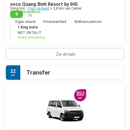
voco Quang Binh Resort by IHG
Dong Hoi -
Toon op kaart
> 2,8 km van Center
Grandioos
9
71
Eigen strand
Privézwembad
Wellnesscentrum
1 King Suite
MET ONTBIJT
Gratis annulering
Zie details
22
Transfer
jan