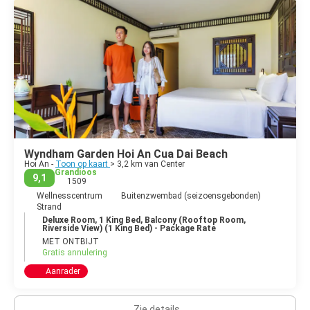
aan de westkant van de Tran Phu-straat, maar een kaartje is
ALLEEN nodig om de pagode aan de binnenkant van de brug te
bezoeken; de brug zelf is gratis te betreden.
- Quan Cong-tempel.
- Phung Hung-huis
- Quan Thang-huis.
- Tan Ky-huis.
Wyndham Garden Hoi An Cua Dai Beach
Hoi An -
Toon op kaart
> 3,2 km van Center
Grandioos
9,1
1509
Wellnesscentrum
Buitenzwembad (seizoensgebonden)
Strand
Deluxe Room, 1 King Bed, Balcony (Rooftop Room,
Riverside View) (1 King Bed) - Package Rate
MET ONTBIJT
Gratis annulering
Aanrader
Zie details