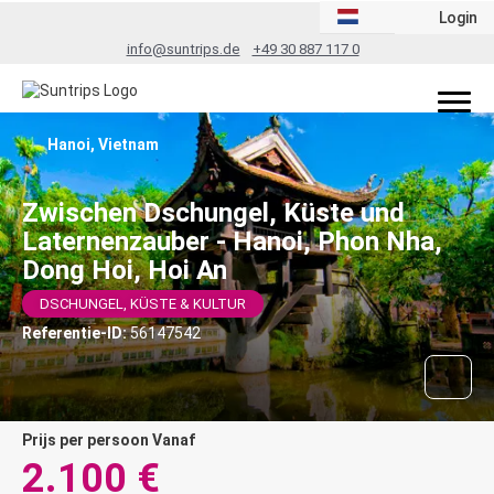
Login
info@suntrips.de
+49 30 887 117 0
Hanoi, Vietnam
Zwischen Dschungel, Küste und
Laternenzauber - Hanoi, Phon Nha,
Dong Hoi, Hoi An
DSCHUNGEL, KÜSTE & KULTUR
Referentie-ID:
56147542
prijs per persoon Vanaf
2.100 €