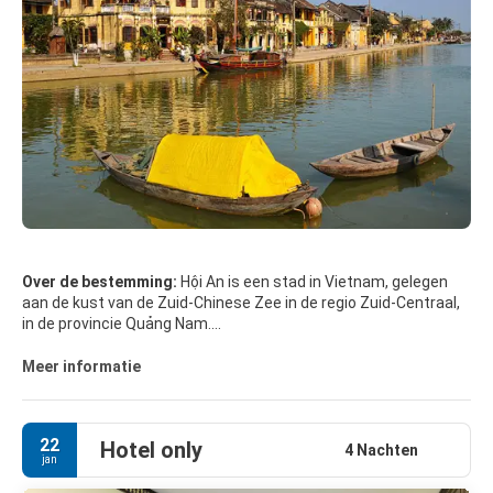
Over de bestemming:
Hội An is een stad in Vietnam, gelegen
aan de kust van de Zuid-Chinese Zee in de regio Zuid-Centraal,
in de provincie Quảng Nam.
Hội An staat op de Werelderfgoedlijst van UNESCO. De stad had
Meer informatie
in de 1e eeuw de grootste haven van Zuidoost-Azië en stond
bekend als Lâm Ấp Phố.
22
Hotel only
BELANGRIJKSTE TOERISTISCHE ATTRACTIES
4 Nachten
jan
- De Japanse Overdekte Brug met Pagode. De brug bevindt zich