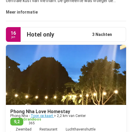
centrale kust van Vietnam. De gemeente was vroeger de
landelijke gemeenschap van S. Tr.ch.
Meer informatie
16
Hotel only
3 Nachten
jan
Phong Nha Love Homestay
Phong Nha -
Toon op kaart
> 2,2 km van Center
Grandioos
9,2
365
Zwembad
Restaurant
Luchthavenshuttle