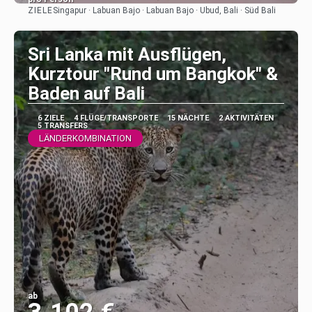
ZIELE
Singapur · Labuan Bajo · Labuan Bajo · Ubud, Bali · Süd Bali
Sehen
Sri Lanka mit Ausflügen,
Kurztour "Rund um Bangkok" &
Baden auf Bali
6 ZIELE
4 FLÜGE/TRANSPORTE
15 NÄCHTE
2 AKTIVITÄTEN
5 TRANSFERS
LÄNDERKOMBINATION
ab