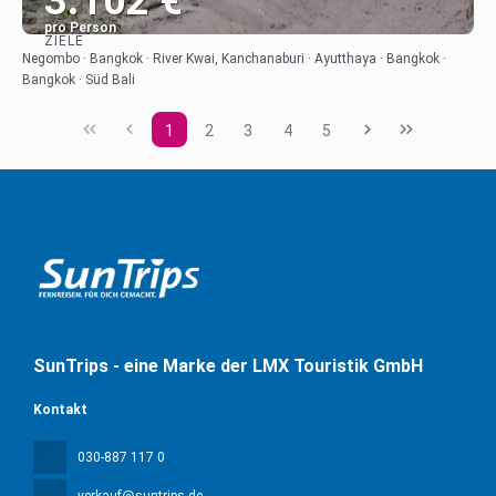
3.102 €
pro Person
ZIELE
Sehen
Negombo · Bangkok · River Kwai, Kanchanaburi · Ayutthaya · Bangkok ·
Bangkok · Süd Bali
1
2
3
4
5
SunTrips - eine Marke der LMX Touristik GmbH
Kontakt
030-887 117 0
verkauf@suntrips.de