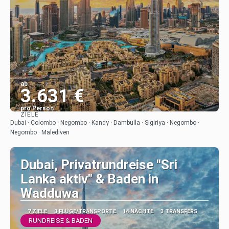
ab
3.631 €
pro Person
ZIELE
Sehen
Dubai · Colombo · Negombo · Kandy · Dambulla · Sigiriya · Negombo ·
Negombo · Malediven
Dubai, Privatrundreise "Sri
Lanka aktiv" & Baden in
Wadduwa
7 ZIELE
3 FLÜGE/TRANSPORTE
14 NÄCHTE
3 TRANSFERS
RUNDREISE & BADEN