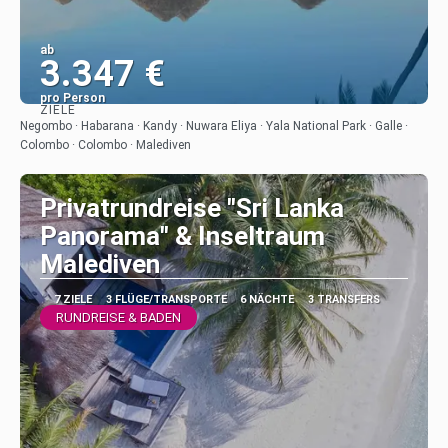
ab
3.347 €
pro Person
ZIELE
Sehen
Negombo · Habarana · Kandy · Nuwara Eliya · Yala National Park · Galle ·
Colombo · Colombo · Malediven
Privatrundreise "Sri Lanka
Panorama" & Inseltraum
Malediven
7 ZIELE
3 FLÜGE/TRANSPORTE
6 NÄCHTE
3 TRANSFERS
RUNDREISE & BADEN