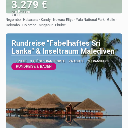
3.279 €
pro Person
ZIELE
Sehen
Negombo · Habarana · Kandy · Nuwara Eliya · Yala National Park · Galle ·
Colombo · Colombo · Singapur · Phuket
Rundreise "Fabelhaftes Sri
Lanka" & Inseltraum Malediven
9 ZIELE
3 FLÜGE/TRANSPORTE
7 NÄCHTE
3 TRANSFERS
RUNDREISE & BADEN