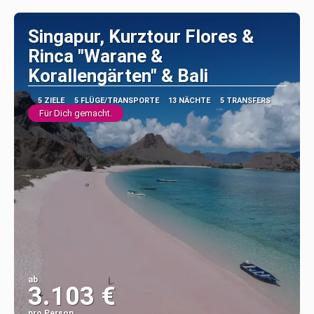
Singapur, Kurztour Flores &
Rinca "Warane &
Korallengärten" & Bali
5 ZIELE
5 FLÜGE/TRANSPORTE
13 NÄCHTE
5 TRANSFERS
Für Dich gemacht.
ab
3.103 €
pro Person