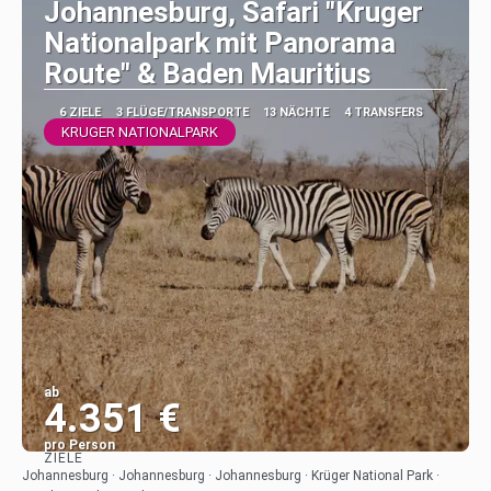
Johannesburg, Safari "Kruger
Nationalpark mit Panorama
Route" & Baden Mauritius
6 ZIELE
3 FLÜGE/TRANSPORTE
13 NÄCHTE
4 TRANSFERS
KRUGER NATIONALPARK
ab
4.351 €
pro Person
ZIELE
Sehen
Johannesburg · Johannesburg · Johannesburg · Krüger National Park ·