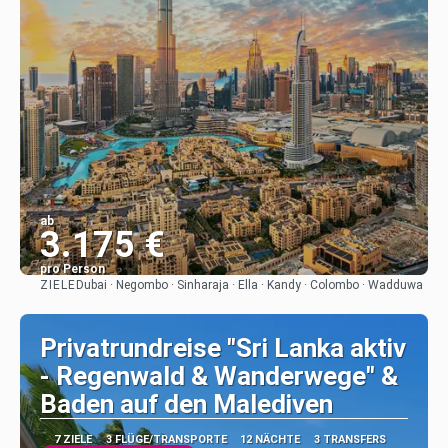
ab
3.175 €
pro Person
ZIELE
Dubai · Negombo · Sinharaja · Ella · Kandy · Colombo · Wadduwa
Sehen
Privatrundreise "Sri Lanka aktiv
- Regenwald & Wanderwege" &
Baden auf den Malediven
7 ZIELE
3 FLÜGE/TRANSPORTE
12 NÄCHTE
3 TRANSFERS