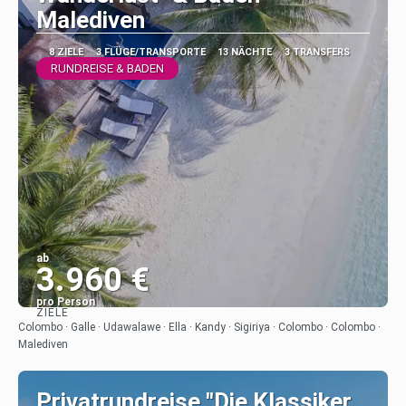
Malediven
8 ZIELE
3 FLÜGE/TRANSPORTE
13 NÄCHTE
3 TRANSFERS
RUNDREISE & BADEN
ab
3.960 €
pro Person
ZIELE
Sehen
Colombo · Galle · Udawalawe · Ella · Kandy · Sigiriya · Colombo · Colombo ·
Malediven
Privatrundreise "Die Klassiker