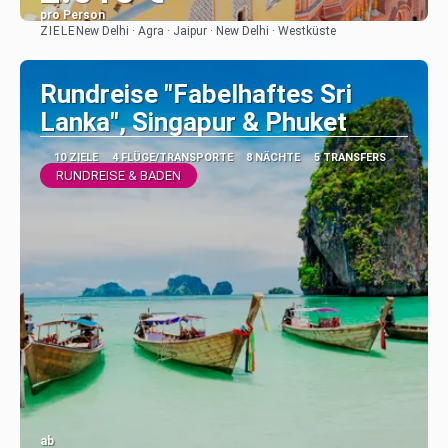
pro Person
ZIELE
New Delhi · Agra · Jaipur · New Delhi · Westküste
Sehen
Rundreise "Fabelhaftes Sri
Lanka", Singapur & Phuket
10 ZIELE
4 FLÜGE/TRANSPORTE
8 NÄCHTE
5 TRANSFERS
RUNDREISE & BADEN
ab