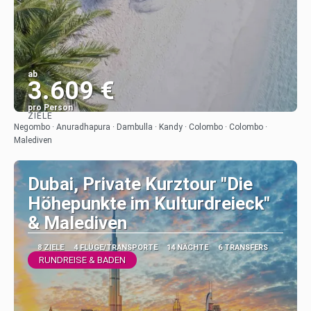
ab
3.609 €
pro Person
ZIELE
Sehen
Negombo · Anuradhapura · Dambulla · Kandy · Colombo · Colombo ·
Malediven
Dubai, Private Kurztour "Die
Höhepunkte im Kulturdreieck"
& Malediven
8 ZIELE
4 FLÜGE/TRANSPORTE
14 NÄCHTE
6 TRANSFERS
RUNDREISE & BADEN