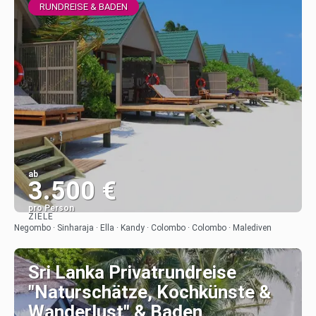
RUNDREISE & BADEN
ab
3.500 €
pro Person
ZIELE
Sehen
Negombo · Sinharaja · Ella · Kandy · Colombo · Colombo · Malediven
Sri Lanka Privatrundreise
"Naturschätze, Kochkünste &
Wanderlust" & Baden