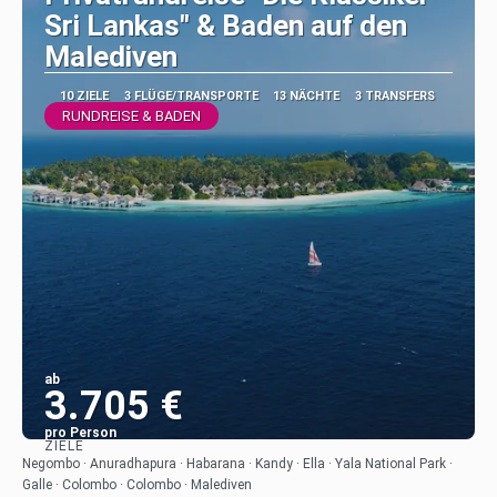
Sri Lankas" & Baden auf den
Malediven
10 ZIELE
3 FLÜGE/TRANSPORTE
13 NÄCHTE
3 TRANSFERS
RUNDREISE & BADEN
ab
3.705 €
pro Person
ZIELE
Sehen
Negombo · Anuradhapura · Habarana · Kandy · Ella · Yala National Park ·
Galle · Colombo · Colombo · Malediven