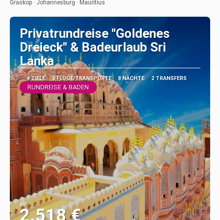
Graskop · Johannesburg · Mauritius
Privatrundreise "Goldenes
Dreieck" & Badeurlaub Sri
Lanka
4 ZIELE
3 FLÜGE/TRANSPORTE
8 NÄCHTE
2 TRANSFERS
RUNDREISE & BADEN
ab
2.518 €