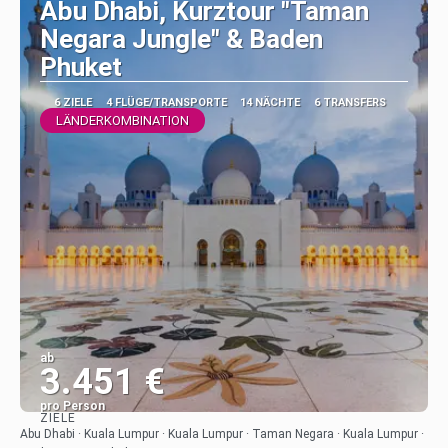
Abu Dhabi, Kurztour "Taman
Negara Jungle" & Baden
Phuket
6 ZIELE
4 FLÜGE/TRANSPORTE
14 NÄCHTE
6 TRANSFERS
LÄNDERKOMBINATION
ab
3.451 €
pro Person
ZIELE
Sehen
Abu Dhabi · Kuala Lumpur · Kuala Lumpur · Taman Negara · Kuala Lumpur ·