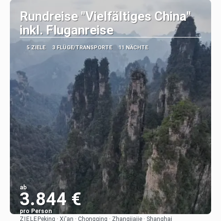
Rundreise "Vielfältiges China"
inkl. Fluganreise
5 ZIELE
3 FLÜGE/TRANSPORTE
11 NÄCHTE
ab
3.844 €
pro Person
ZIELE
Peking · Xi'an · Chongqing · Zhangjiajie · Shanghai