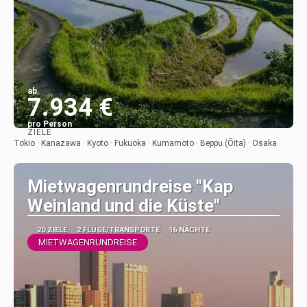
ab
7.934 €
pro Person
ZIELE
Sehen
Tokio · Kanazawa · Kyoto · Fukuoka · Kumamoto · Beppu (Ōita) · Osaka
Mietwagenrundreise "Kap
Weinland und die Küste"
20 ZIELE
2 FLÜGE/TRANSPORTE
16 NÄCHTE
MIETWAGENRUNDREISE