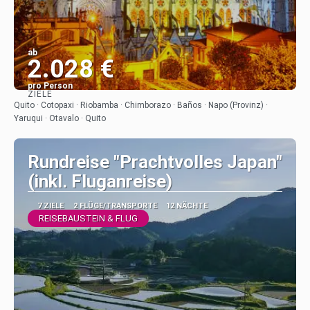
ab
2.028 €
pro Person
ZIELE
Sehen
Quito · Cotopaxi · Riobamba · Chimborazo · Baños · Napo (Provinz) ·
Yaruqui · Otavalo · Quito
Rundreise "Prachtvolles Japan"
(inkl. Fluganreise)
7 ZIELE
2 FLÜGE/TRANSPORTE
12 NÄCHTE
REISEBAUSTEIN & FLUG