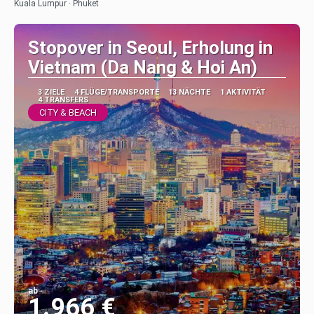
Kuala Lumpur · Phuket
Stopover in Seoul, Erholung in
Vietnam (Da Nang & Hoi An)
3 ZIELE
4 FLÜGE/TRANSPORTE
13 NÄCHTE
1 AKTIVITÄT
4 TRANSFERS
CITY & BEACH
ab
1.966 €