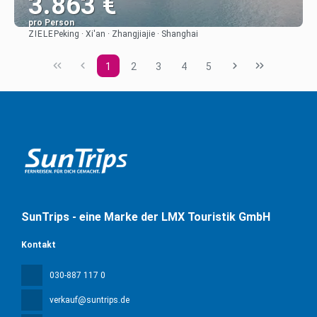
3.863 €
pro Person
ZIELE
Peking · Xi'an · Zhangjiajie · Shanghai
Sehen
1
2
3
4
5
SunTrips - eine Marke der LMX Touristik GmbH
Kontakt
030-887 117 0
verkauf@suntrips.de