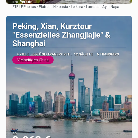
pro Person
ZIELE
Paphos · Platres · Nikoasia · Lefkara · Larnaca · Ayia Napa
Sehen
Peking, Xian, Kurztour
"Essenzielles Zhangjiajie" &
Shanghai
4 ZIELE
5 FLÜGE/TRANSPORTE
12 NÄCHTE
6 TRANSFERS
Vielseitiges China
ab