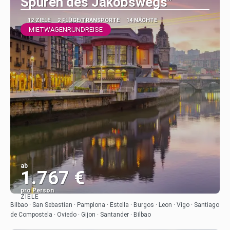
Spuren des Jakobswegs"
12 ZIELE
2 FLÜGE/TRANSPORTE
14 NÄCHTE
MIETWAGENRUNDREISE
ab
1.767 €
pro Person
ZIELE
Sehen
Bilbao · San Sebastian · Pamplona · Estella · Burgos · Leon · Vigo · Santiago
de Compostela · Oviedo · Gijon · Santander · Bilbao