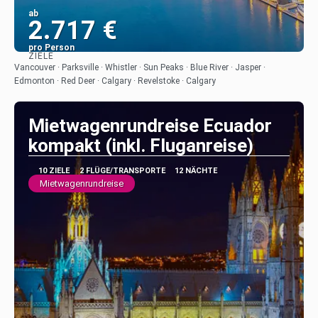
ab
2.717 €
pro Person
ZIELE
Sehen
Vancouver · Parksville · Whistler · Sun Peaks · Blue River · Jasper ·
Edmonton · Red Deer · Calgary · Revelstoke · Calgary
Mietwagenrundreise Ecuador
kompakt (inkl. Fluganreise)
10 ZIELE
2 FLÜGE/TRANSPORTE
12 NÄCHTE
Mietwagenrundreise