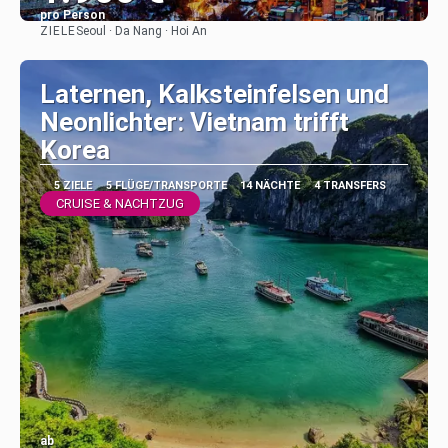
pro Person
ZIELE
Seoul · Da Nang · Hoi An
Sehen
Laternen, Kalksteinfelsen und
Neonlichter: Vietnam trifft
Korea
5 ZIELE
5 FLÜGE/TRANSPORTE
14 NÄCHTE
4 TRANSFERS
CRUISE & NACHTZUG
ab