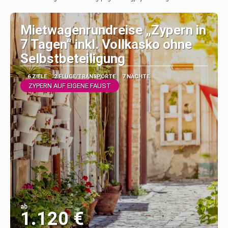
Sehen
Mietwagenrundreise „Zypern in
7 Tagen“ inkl. Vollkasko ohne
Selbstbeteiligung
6 ZIELE
2 FLÜGE/TRANSPORTE
7 NÄCHTE
ZYPERN AUF EIGENE FAUST
ab
1.120 €