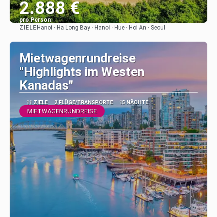
2.888 €
pro Person
ZIELE
Hanoi · Ha Long Bay · Hanoi · Hue · Hoi An · Seoul
Sehen
Mietwagenrundreise
"Highlights im Westen
Kanadas"
11 ZIELE
2 FLÜGE/TRANSPORTE
15 NÄCHTE
MIETWAGENRUNDREISE