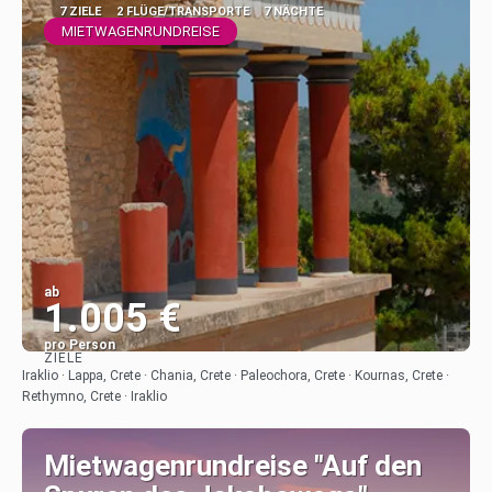
7 ZIELE
2 FLÜGE/TRANSPORTE
7 NÄCHTE
MIETWAGENRUNDREISE
ab
1.005 €
pro Person
ZIELE
Sehen
Iraklio · Lappa, Crete · Chania, Crete · Paleochora, Crete · Kournas, Crete ·
Rethymno, Crete · Iraklio
Mietwagenrundreise "Auf den