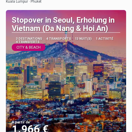
Kuala Lumpur · Phuket
Stopover in Seoul, Erholung in
Vietnam (Da Nang & Hoi An)
3 DESTINATIONS
4 TRANSPORTS
13 NUIT(S)
1 ACTIVITÉ
4 TRANSFERTS
CITY & BEACH
À partir de
1.966 €