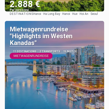
2.888 €
Par personne
DESTINATIONS
Hanoi · Ha Long Bay · Hanoi · Hue · Hoi An · Seoul
Afficher
Mietwagenrundreise
"Highlights im Westen
Kanadas"
11 DESTINATIONS
2 TRANSPORTS
15 NUIT(S)
MIETWAGENRUNDREISE