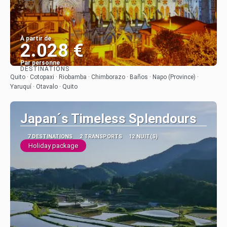
À partir de
2.028 €
Par personne
DESTINATIONS
Afficher
Quito · Cotopaxi · Riobamba · Chimborazo · Baños · Napo (Province) ·
Yaruquí · Otavalo · Quito
Japan´s Timeless Splendours
7 DESTINATIONS
2 TRANSPORTS
12 NUIT(S)
Holiday package