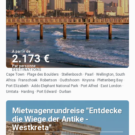
À partir de
2.173 €
Par personne
DESTINATIONS
Afficher
Cape Town · Plage des Boulders · Stellenbosch · Paarl · Wellington, South
Africa · Franschoek · Robertson · Oudtshoorn · Knysna · Plettenberg Bay ·
Port Elizabeth · Addo Elephant National Park · Port Alfred · East London ·
Umtata · Harding · Port Edward · Durban
Mietwagenrundreise "Entdecke
die Wiege der Antike -
Westkreta"