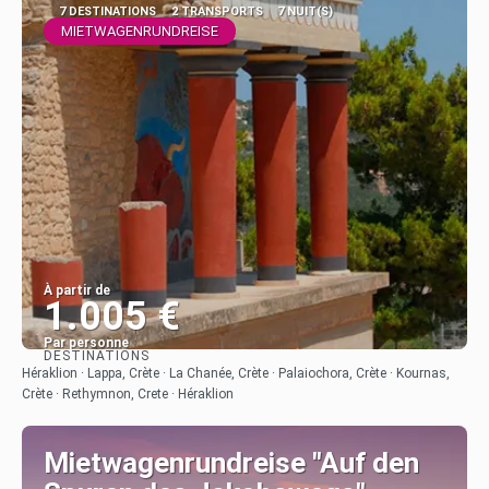
7 DESTINATIONS
2 TRANSPORTS
7 NUIT(S)
MIETWAGENRUNDREISE
À partir de
1.005 €
Par personne
DESTINATIONS
Afficher
Héraklion · Lappa, Crète · La Chanée, Crète · Palaiochora, Crète · Kournas,
Crète · Rethymnon, Crete · Héraklion
Mietwagenrundreise "Auf den