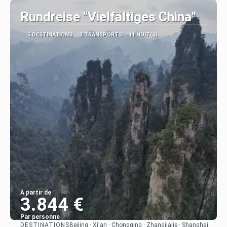
Rundreise "Vielfältiges China"
5 DESTINATIONS
3 TRANSPORTS
11 NUIT(S)
À partir de
3.844 €
Par personne
DESTINATIONS
Beijing · Xi'an · Chongqing · Zhangjiajie · Shanghai