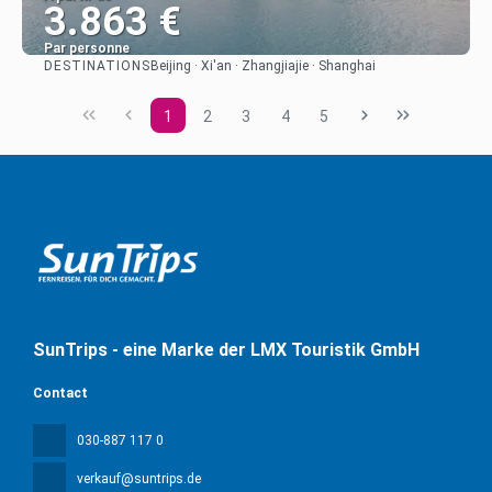
3.863 €
Par personne
DESTINATIONS
Beijing · Xi'an · Zhangjiajie · Shanghai
Afficher
1
2
3
4
5
SunTrips - eine Marke der LMX Touristik GmbH
Contact
030-887 117 0
verkauf@suntrips.de