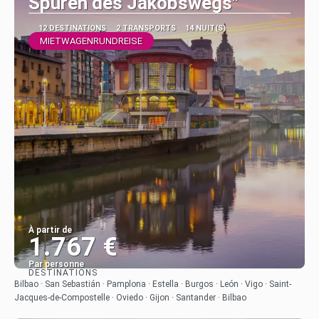
Spuren des Jakobswegs"
12 DESTINATIONS
2 TRANSPORTS
14 NUIT(S)
MIETWAGENRUNDREISE
À partir de
1.767 €
Par personne
DESTINATIONS
Afficher
Bilbao · San Sebastián · Pamplona · Estella · Burgos · León · Vigo · Saint-
Jacques-de-Compostelle · Oviedo · Gijon · Santander · Bilbao