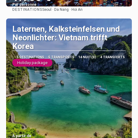
Par personne
DESTINATIONS
Seoul · Da Nang · Hoi An
Afficher
Laternen, Kalksteinfelsen und
Neonlichter: Vietnam trifft
Korea
5 DESTINATIONS
5 TRANSPORTS
14 NUIT(S)
4 TRANSFERTS
Holiday package
À partir de