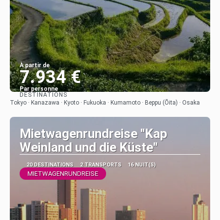
À partir de
7.934 €
Par personne
DESTINATIONS
Afficher
Tokyo · Kanazawa · Kyoto · Fukuoka · Kumamoto · Beppu (Ōita) · Osaka
Mietwagenrundreise "Kap
Weinland und die Küste"
20 DESTINATIONS
2 TRANSPORTS
16 NUIT(S)
MIETWAGENRUNDREISE