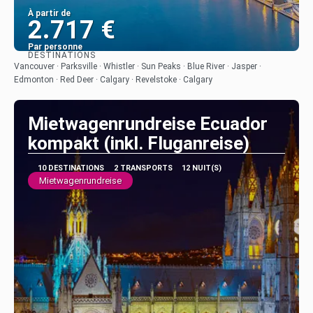
À partir de
2.717 €
Par personne
DESTINATIONS
Afficher
Vancouver · Parksville · Whistler · Sun Peaks · Blue River · Jasper ·
Edmonton · Red Deer · Calgary · Revelstoke · Calgary
Mietwagenrundreise Ecuador
kompakt (inkl. Fluganreise)
10 DESTINATIONS
2 TRANSPORTS
12 NUIT(S)
Mietwagenrundreise