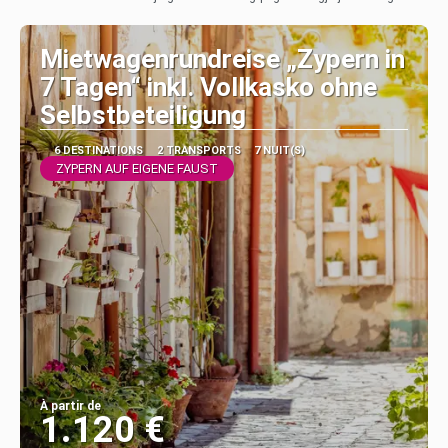
Afficher
Mietwagenrundreise „Zypern in
7 Tagen“ inkl. Vollkasko ohne
Selbstbeteiligung
6 DESTINATIONS
2 TRANSPORTS
7 NUIT(S)
ZYPERN AUF EIGENE FAUST
À partir de
1.120 €