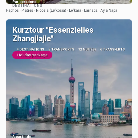
Par personne
DESTINATIONS
Afficher
Paphos · Plâtres · Nicosia (Lefkosia) · Lefkara · Larnaca · Ayia Napa
Kurztour "Essenzielles
Zhangjiajie"
4 DESTINATIONS
5 TRANSPORTS
12 NUIT(S)
6 TRANSFERTS
Holiday package
À partir de