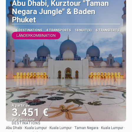
Abu Dhabi, Kurztour "Taman
Negara Jungle" & Baden
Phuket
6 DESTINATIONS
4 TRANSPORTS
14 NUIT(S)
6 TRANSFERTS
LÄNDERKOMBINATION
À partir de
3.451 €
Par personne
DESTINATIONS
Afficher
Abu Dhabi · Kuala Lumpur · Kuala Lumpur · Taman Negara · Kuala Lumpur ·