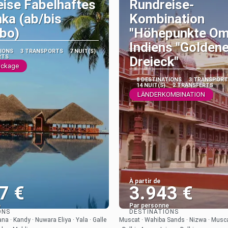
ise Fabelhaftes
Rundreise-
nka (ab/bis
Kombination
bo)
"Höhepunkte Om
Indiens "Golden
TIONS
3 TRANSPORTS
7 NUIT(S)
RTS
Dreieck"
ackage
8 DESTINATIONS
3 TRANSPORT
14 NUIT(S)
2 TRANSFERTS
LÄNDERKOMBINATION
À partir de
7 €
3.943 €
e
Par personne
ONS
DESTINATIONS
Afficher
Afficher
a · Kandy · Nuwara Eliya · Yala · Galle
Muscat · Wahiba Sands · Nizwa · Muscat