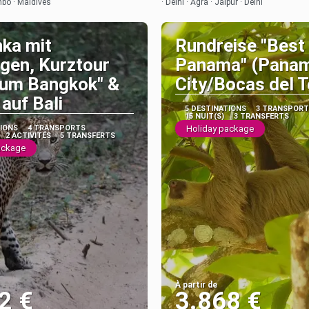
bo · Maldives
· Delhi · Agra · Jaipur · Delhi
nka mit
Rundreise "Best
gen, Kurztour
Panama" (Pana
 um Bangkok" &
City/Bocas del T
auf Bali
5 DESTINATIONS
3 TRANSPORT
15 NUIT(S)
3 TRANSFERTS
TIONS
4 TRANSPORTS
Holiday package
2 ACTIVITÉS
5 TRANSFERTS
ackage
À partir de
2 €
3.868 €