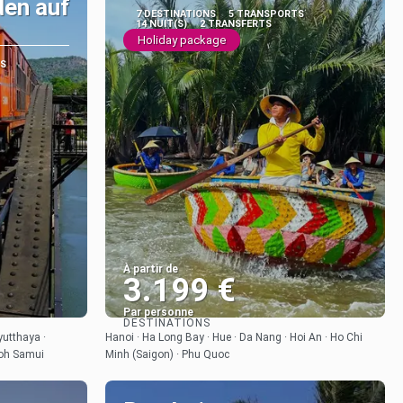
den auf
7 DESTINATIONS
5 TRANSPORTS
14 NUIT(S)
2 TRANSFERTS
Holiday package
S
À partir de
3.199 €
Par personne
DESTINATIONS
Afficher
yutthaya ·
Hanoi · Ha Long Bay · Hue · Da Nang · Hoi An · Ho Chi
Koh Samui
Minh (Saigon) · Phu Quoc