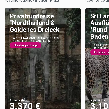
· Colombo · Colombo · Singapour · Phuket
· Colombo · Colom
Privatrundreise
Sri La
"Nordthailand &
Ausflü
Goldenes Dreieck"
"Rund
Baden 
6 DESTINATIONS
3 TRANSPORTS
13 NUIT(S)
2 TRANSFERTS
Holiday package
6 DESTINA
15 NUIT(S)
Holiday p
À partir de
À partir de
3.370 €
3.10