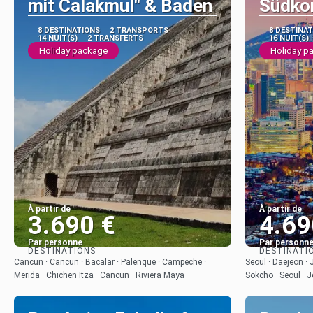
mit Calakmul" & Baden
Südko
8 DESTINATIONS
2 TRANSPORTS
8 DESTINA
14 NUIT(S)
2 TRANSFERTS
16 NUIT(S)
Holiday package
Holiday p
À partir de
À partir de
3.690 €
4.69
Par personne
Par personn
DESTINATIONS
DESTINATI
Afficher
Cancun · Cancun · Bacalar · Palenque · Campeche ·
Seoul · Daejeon ·
Merida · Chichen Itza · Cancun · Riviera Maya
Sokcho · Seoul · J