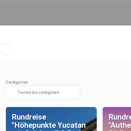
Catégories
Rundreise
Rundr
"Höhepunkte Yucatan
"Authe