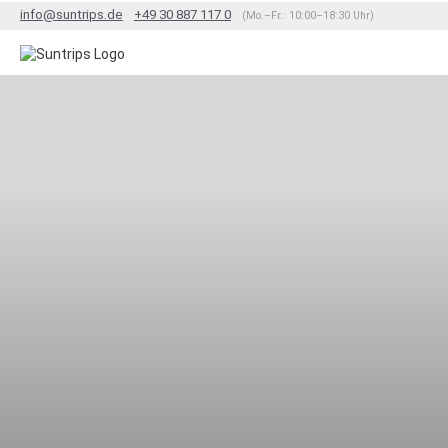
info@suntrips.de
+49 30 887 117 0
(Mo.–Fr.: 10:00–18:30 Uhr)