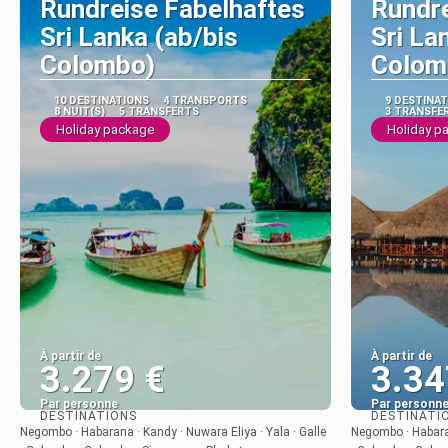
Rundreise Fabelhaftes
Rundre
Sri Lanka (ab/bis
Sri La
Colombo)
Colom
10 DESTINATIONS
4 TRANSPORTS
9 DESTINA
8 NUIT(S)
5 TRANSFERTS
3 TRANSFE
Holiday package
Holiday p
À partir de
À partir de
3.279 €
3.34
Par personne
Par personn
DESTINATIONS
DESTINATI
Afficher
Negombo · Habarana · Kandy · Nuwara Eliya · Yala · Galle
Negombo · Habaran