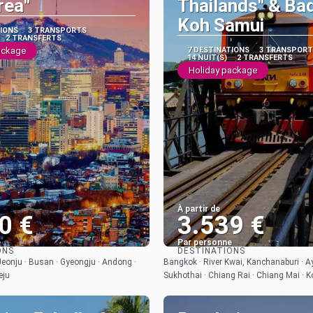
rea"
Thailands" & Ba
Koh Samui
TIONS
3 TRANSPORTS
2 TRANSFERTS
ackage
7 DESTINATIONS
3 TRANSPORT
14 NUIT(S)
2 TRANSFERTS
Holiday package
À partir de
0 €
3.539 €
e
Par personne
ONS
DESTINATIONS
Afficher
Afficher
 Jeonju · Busan · Gyeongju · Andong ·
Bangkok · River Kwai, Kanchanaburi · A
eju
Sukhothai · Chiang Rai · Chiang Mai · 