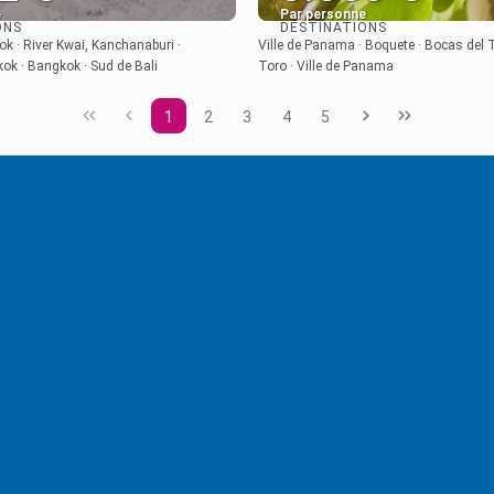
e
Par personne
ONS
DESTINATIONS
Afficher
Afficher
 · River Kwai, Kanchanaburi ·
Ville de Panama · Boquete · Bocas del 
ok · Bangkok · Sud de Bali
Toro · Ville de Panama
1
2
3
4
5