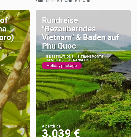
Yala · Galle · Beruwela · Beruwela
 of
Rundreise
ma
"Bezauberndes
oro)
Vietnam" & Baden auf
Phu Quoc
S
5 DESTINATIONS
3 TRANSPORTS
13 NUIT(S)
3 TRANSFERTS
Holiday package
À partir de
3.039 €