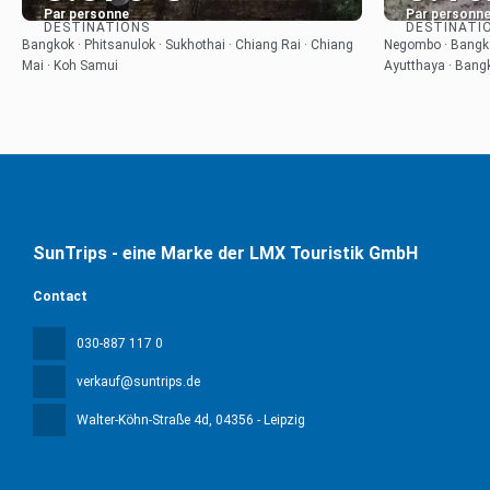
Par personne
Par personn
DESTINATIONS
DESTINATI
Afficher
Bangkok · Phitsanulok · Sukhothai · Chiang Rai · Chiang
Negombo · Bangkok
Mai · Koh Samui
Ayutthaya · Bangk
SunTrips - eine Marke der LMX Touristik GmbH
Contact
030-887 117 0
verkauf@suntrips.de
Walter-Köhn-Straße 4d
, 04356 - Leipzig