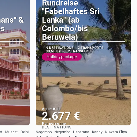
Rundreise
"Fabelhaftes Sri
ans" &
Lanka" (ab
es
Colombo/bis
Beruwela)
S
9 DESTINATIONS
2 TRANSPORTS
13 NUIT(S)
2 TRANSFERTS
Holiday package
À partir de
2.677 €
Par personne
DESTINATIONS
Afficher
 · Muscat · Delhi
Negombo · Negombo · Habarana · Kandy · Nuwara Eliya ·