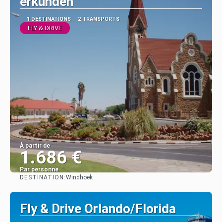
erkunden
1 DESTINATIONS
2 TRANSPORTS
FLY & DRIVE
À partir de
1.686 €
Par personne
DESTINATION:
Windhoek
Afficher
Fly & Drive Orlando/Florida