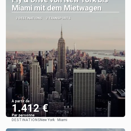
Miami mit dem Mietwagen
2 DESTINATIONS
2 TRANSPORTS
À partir de
1.412 €
Par personne
DESTINATIONS
New York · Miami
Afficher