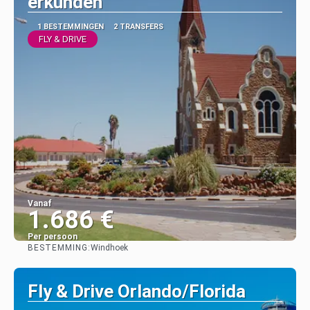
erkunden
1 BESTEMMINGEN
2 TRANSFERS
FLY & DRIVE
Vanaf
1.686 €
Per persoon
BESTEMMING:
Windhoek
Bekijk
Fly & Drive Orlando/Florida