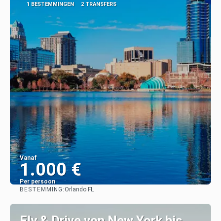
1 BESTEMMINGEN
2 TRANSFERS
Vanaf
1.000 €
Per persoon
BESTEMMING:
Orlando FL
Bekijk
Fly & Drive von New York bis