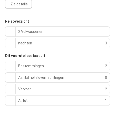
Zie details
Square en het Haas-Lilienthal House is een goed onderhouden
juweel uit een vervlogen tijdperk. San Francisco bruist van
diversiteit en heeft een aanstekelijke energie. Deze stad is
magisch en iedereen zou er minstens één keer naartoe moeten
Reisoverzicht
gaan.
2 Volwassenen
nachten
13
Dit voorstel bestaat uit
Bestemmingen
2
Aantal hotelovernachtingen
0
Vervoer
2
Auto’s
1