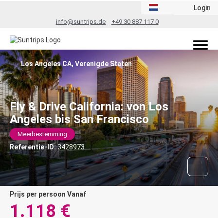
Login
info@suntrips.de
+49 30 887 117 0
Los Angeles CA, Verenigde Staten
Fly & Drive California: von Los
Angeles bis San Francisco
Meerbestemming
Referentie-ID:
3428973
prijs per persoon Vanaf
1.118 €