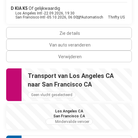
ultramoderne faciliteiten en biedt een prachtig uitzicht over
Los Angeles. Als je van winkelen houdt, zul je Rodeo Drive
D KIA K5
Of gelijkwaardig
geweldig vinden. Rodeo Drive is een glamoureus winkelgebied
Los Angeles Intl -
22.09.2026, 19:30
San Francisco Intl -
05.10.2026, 06:00
Automatisch
Thrifty US
vol chique en trendy winkels. Wandel door Beverly Hills en wie
weet spot je wel een beroemdheid in deze buurt. Deze stad
biedt heerlijk weer, fantastische winkelmogelijkheden, veel
Zie details
diversiteit, geweldige culturele evenementen, uitstekende
restaurants en vriendelijke mensen. Los Angeles is cool, nep,
Van auto veranderen
gestileerd, uitgestrekt en nooit saai.
Verwijderen
Transport van Los Angeles CA
naar San Francisco CA
Geen vlucht geselecteerd
Los Angeles CA
San Francisco CA
Mindervalide vervoer