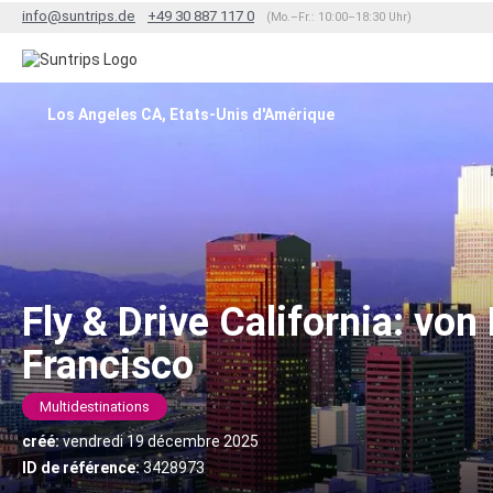
info@suntrips.de
+49 30 887 117 0
(Mo.–Fr.: 10:00–18:30 Uhr)
Los Angeles CA, Etats-Unis d'Amérique
Fly & Drive California: von
Francisco
Multidestinations
créé:
vendredi 19 décembre 2025
ID de référence:
3428973