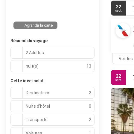
22
sept.
Agrandir la carte
Résumé du voyage
2 Adultes
Voir les
nuit(s)
13
22
sept.
Cette idée inclut
Destinations
2
Nuits d’hôtel
0
Transports
2
Voitures
1