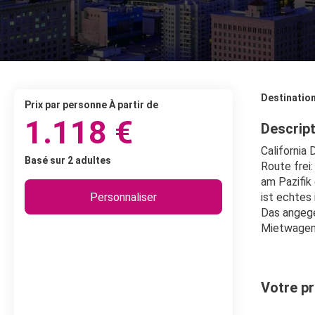
Destinatio
prix par personne À partir de
1.118 €
Descrip
California
Basé sur 2 adultes
Route frei
am Pazifik 
Personnaliser
ist echtes 
Das angege
Mietwagenk
Votre pr