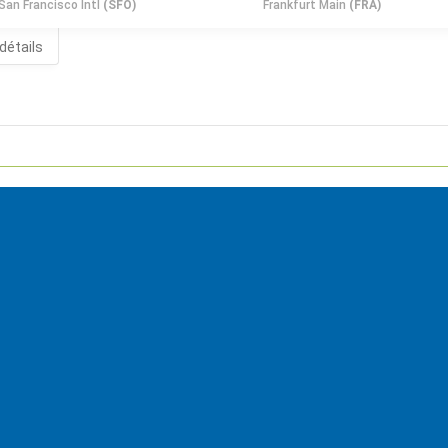
San Francisco Intl
(SFO)
Frankfurt Main
(FRA)
 détails