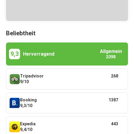
Beliebtheit
Allgemein
9,3
Hervorragend
2098
Tripadvisor
268
9/10
Booking
1387
9,3/10
Expedia
443
9,4/10