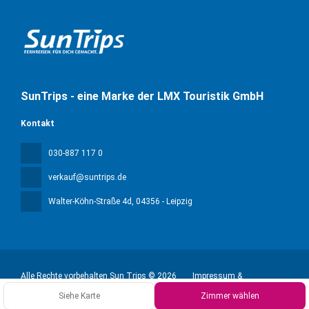
SunTrips - eine Marke der LMX Touristik GmbH
Kontakt
030-887 117 0
verkauf@suntrips.de
Walter-Köhn-Straße 4d
, 04356 - Leipzig
Alle Rechte vorbehalten Sun Trips © 2026
Impressum &
Datenschutz
Siehe Karte
Zimmer wählen