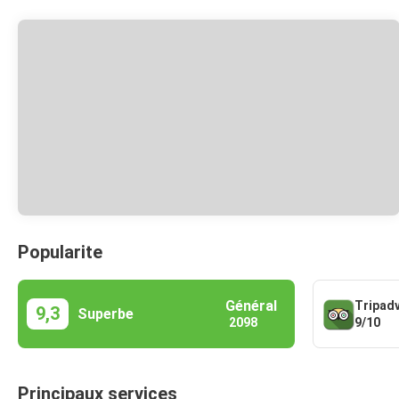
Popularite
Général
Tripad
9,3
Superbe
9/10
2098
Principaux services