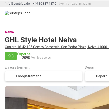
info@suntrips.de
+49 30 887 117 0
(Mo.–Fr.: 10:00–18:30 Uhr)
Neiva
GHL Style Hotel Neiva
Carrera 16 42 195 Centro Comercial San Pedro Plaza, Neiva 41000
Superbe
9,3
2098
Voir les scores
Enregistrement
Départ