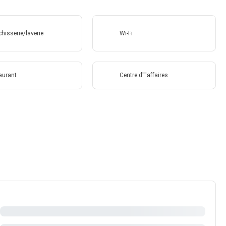
hisserie/laverie
Wi-Fi
aurant
Centre d''''affaires