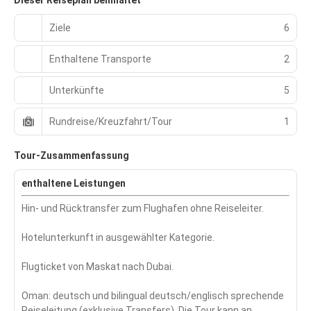
Dieser Reiseplan beinhaltet
Ziele
6
Enthaltene Transporte
2
Unterkünfte
5
Rundreise/Kreuzfahrt/Tour
1
Tour-Zusammenfassung
enthaltene Leistungen
Hin- und Rücktransfer zum Flughafen ohne Reiseleiter.
Hotelunterkunft in ausgewählter Kategorie.
Flugticket von Maskat nach Dubai.
Oman: deutsch und bilingual deutsch/englisch sprechende
Reiseleitung (exklusive Transfers). Die Tour kann an