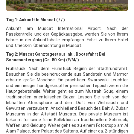
Tag 1: Ankunft In Muscat ( / / )
Ankunft am Muscat International Airport. Nach der
Passkontrolle und der Gepäckausgabe, werden Sie von Ihrem
Fahrer in der Ankunftshalle empfangen. Fahrt zu Ihrem Hotel
und. Check-In. Übernachtung in Muscat.
Tag 2: Muscat Ganztagestour Inkl. Bootsfahrt Bei
Sonnenuntergang (Ca. 80 Km) (F/M/ )
Frühstück. Nach dem Frühstück Beginn der Stadtrundfahrt.
Besuchen Sie die beeindruckende aus Sandstein und Marmor
erbaute große Moschee. Ein prächtiger Swarowski Leuchter
und ein riesiger handgeknüpfter persischer Teppich zieren die
Hauptgebetshalle. Weiter geht es zum Muttrah Souq, einem
traditionellen orientalischen Bazar. Lassen Sie sich von der
lebhaften Atmosphäre und dem Duft von Weihrauch und
Gewürzen verzaubern. Anschließend Besuch des Bait Al Zubair
Museums in der Altstadt Muscats. Das private Museum ist
bekannt für seine feine Kollektion an traditionellem Schmuck,
Waffen und Kleidung. Weiter geht es zu einem Fotostopp am Al
Alam Palace, dem Palast des Sultans. Auf einer ca. 2-stündigen