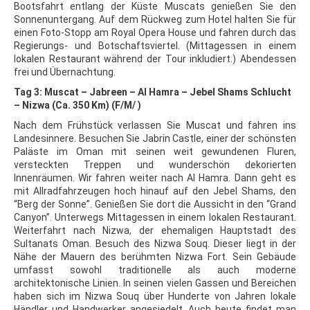
Bootsfahrt entlang der Küste Muscats genießen Sie den
Sonnenuntergang. Auf dem Rückweg zum Hotel halten Sie für
einen Foto-Stopp am Royal Opera House und fahren durch das
Regierungs- und Botschaftsviertel. (Mittagessen in einem
lokalen Restaurant während der Tour inkludiert.) Abendessen
frei und Übernachtung.
Tag 3: Muscat – Jabreen – Al Hamra – Jebel Shams Schlucht
– Nizwa (Ca. 350 Km) (F/M/ )
Nach dem Frühstück verlassen Sie Muscat und fahren ins
Landesinnere. Besuchen Sie Jabrin Castle, einer der schönsten
Paläste im Oman mit seinen weit gewundenen Fluren,
versteckten Treppen und wunderschön dekorierten
Innenräumen. Wir fahren weiter nach Al Hamra. Dann geht es
mit Allradfahrzeugen hoch hinauf auf den Jebel Shams, den
“Berg der Sonne”. Genießen Sie dort die Aussicht in den “Grand
Canyon”. Unterwegs Mittagessen in einem lokalen Restaurant.
Weiterfahrt nach Nizwa, der ehemaligen Hauptstadt des
Sultanats Oman. Besuch des Nizwa Souq. Dieser liegt in der
Nähe der Mauern des berühmten Nizwa Fort. Sein Gebäude
umfasst sowohl traditionelle als auch moderne
architektonische Linien. In seinen vielen Gassen und Bereichen
haben sich im Nizwa Souq über Hunderte von Jahren lokale
Händler und Handwerker angesiedelt. Auch heute findet man