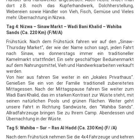
dort z.B. noch das Kupferhandwerk, Dolchherstellung,
Webereien sowie Händler von Vieh, Fisch, Gemüse und Vieles
mehr. Übernachtung in Nizwa.
Tag 4: Nizwa – Sinaw Markt – Wadi Bani Khalid – Wahiba
Sands (Ca. 220 Km) (F/M/A)
Frühstück. Nach dem Frühstück fahren wir auf den „Sinaw-
Thursday Market“, der wie der Name schon sagt, jeden Fahrt
nach Sinaw, wo donnerstags immer ein traditioneller
Kamelmarkt stattfindet. Ein sehr geschäftiger Beduinenmarkt
auf dem Nahrungsmittel, Vieh und Handwerksarbeiten verkauft
werden.
Von hier aus fahren Sie weiter in ein „lokales Privathaus“.
Genießen Sie ein von der Familie traditionell zubereitetes
Mittagessen. Nach der Mittagspause fahren Sie weiter zum
Wadi Bani Khalid, das im starken Kontrast zur Wüste steht, mit
seinen natürlichen Pools und grünen Flächen. Weiter geht
unsere Fahrt in Richtung Sandwüste, den “Wahiba Sands”.
Allradfahrzeuge bringen Sie zu Ihrem Camp. Abendessen und
Übernachtung in der Wüste.
Tag 5: Wahiba – Sur – Ras Al Hadd (Ca. 230 Km) (F/ /A)
Nach dem Frühstück nehmen Sie die 4x4 Fahrzeuge und kehren