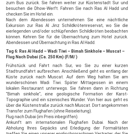
zum Bus zurück. Sie fahren weiter zur Küstenstadt Sur und
besuchen die Dhow-Werft. Fahren Sie nach Ras Al Hadd und
checken Sie im Hotel ein.
Nach dem Abendessen unternehmen Sie eine nächtliche
Exkursion zur Ras Al Jinz Schildkrötenreservat, wo Sie die
eierlegenden und/oder schlüpfenden Schildkröten beobachten
können. Kehren Sie für die Übernachtung zum Hotel zurück.
Abendessen und Übernachtung in Ras Al Hadd.
Tag 6: Ras Al Hadd – Wadi Tiwi – Bimah Sinkhole – Muscat –
Flug Nach Dubai (Ca. 250 Km) (F/M/ )
Frühstück und Fahrt nach Sur, wo Sie zu einer kurzen
Stadtrundfahrt aufbrechen. Anschließend geht es entlang der
Küste zurück nach Muscat. Auf dem Weg halten Sie am
wunderschönen Wadi Tiwi. Später Mittagessen iin einem
lokalen Restaurant unterwegs. Sie fahren dann in Richtung
"Bimah sinkhole", eine geologische Formation der Karst-
Topographie und ein szenisches Wunder. Von hier aus geht es
über die Küstenstraße zurück nach Muscat. Dort angekommen
Transfer zum Flughafen (ohne Reiseleitung).
Flug nach Dubai (im Preis inbegriffen).
Ankunft am internationalen Flughafen Dubai. Nach der
Abholung Ihres Gepäcks und Erledigung der Formalitäten
treffen Sie einen unserer englischsprachigen Vertreter, der Sie