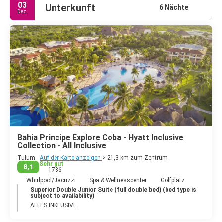
03
Unterkunft
6 Nächte
Dez.
Bahia Principe Explore Coba - Hyatt Inclusive
Collection - All Inclusive
Tulum -
Auf der Karte anzeigen
> 21,3 km zum Zentrum
Sehr gut
8,1
1736
Whirlpool/Jacuzzi
Spa & Wellnesscenter
Golfplatz
Superior Double Junior Suite (full double bed) (bed type is
subject to availability)
ALLES INKLUSIVE