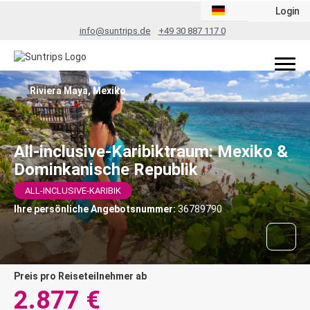
Login
info@suntrips.de
+49 30 887 117 0
Riviera Maya, Mexiko
All-inclusive-Karibiktraum: Mexiko &
Dominkanische Republik
ALL-INCLUSIVE-KARIBIK
Ihre persönliche Angebotsnummer:
36789790
Preis pro Reiseteilnehmer ab
2.877 €