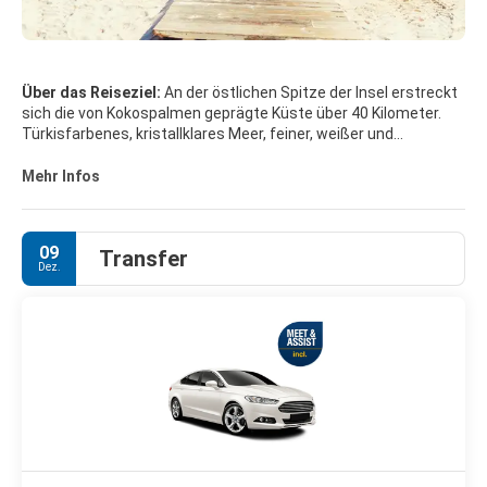
Über das Reiseziel:
An der östlichen Spitze der Insel erstreckt
sich die von Kokospalmen geprägte Küste über 40 Kilometer.
Türkisfarbenes, kristallklares Meer, feiner, weißer und
ununterbrochener Sandstrand mit endlosen Wäldern aus
Kokospalmen im Hinterland und Hotelanlagen, die keine
Mehr Infos
Wünsche offen lassen, machen Punta Cana für viele zum
Inbegriff des Karibiktraums. Das Angebot an Wassersportarten
ist groß und es gibt mehrere Golfplätze. Die Luxusressorts
09
Transfer
bilden in sich geschlossene Siedlungen.
Dez.