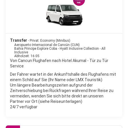
Riviera Maya südwärts bis nach Guatemala erstreckt. Dieses
Barriereriff-System ist das zweitlängste der Welt.
Zu den Aktivitäten an den meistbesuchten Orten gehören
Jetski fahren, Schnorcheln, Tauchen, Schwimmen in Cenoten,
Schwimmen mit Delfinen, Zip-Lining, Reiten, Segeln und
geführte Dschungeltouren. Archäologie ist ebenfalls ein großer
Transfer
- Privat: Economy (Minibus)
Touristenmagnet in der Region, einschließlich der beliebten
Aeropuerto Internacional de Cancún (CUN)
archäologischen Stätten, die vom Instituto Nacional de
Bahia Principe Explore Coba - Hyatt Inclusive Collection - All
Inclusive
Arqueología betrieben werden, wie Tulum an der Küste und
Abholzeit: 16:05
Chichen Itza und Coba, die etwas weiter im Landesinneren
Von Cancun Flughafen nach Hotel Akumal - Tür zu Tür
liegen.
Service
Der Fahrer wartet in der Ankunftshalle des Flughafens mit
einem Schild auf Sie (Ihr Name oder LMX Touristik)
Um längere Bearbeitungszeiten aufgrund der
Zeitverschiebung bei Rückfragen während Ihrer Reise zu
vermeiden, wenden Sie sich bitte direkt an unseren
Partner vor Ort (siehe Reiseunterlagen)
24/7 verfügbar