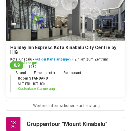
Holiday Inn Express Kota Kinabalu City Centre by
IHG
Kota Kinabalu -
Auf der Karte anzeigen
> 2,4 km zum Zentrum
Sehr gut
8,9
1636
Strand
Fitnesscenter
Restaurant
Room STANDARD
MIT FRÜHSTÜCK
Kostenlose Stornierung
Weitere Informationen zur Leistung
13
Gruppentour "Mount Kinabalu"
Okt.