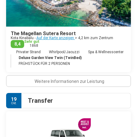
Rundreise oder zumindest das Buchen von Ausflügen sollte in
die Urlaubsplanung einbezogen werden. Die Anreise erfolgt per
Flug von Kuala Lumpur, Singapur oder Hong Kong. Als beste
Reisezeit gelten die Monate März bis Oktober. In der
Nebensaison wird es ruhiger, das Meer kann aufgewühlt und
The Magellan Sutera Resort
evtl. nicht schwimmbar sein.
Kota Kinabalu -
Auf der Karte anzeigen
> 4,2 km zum Zentrum
Sehr gut
8,4
1868
Privater Strand
Whirlpool/Jacuzzi
Spa & Wellnesscenter
Deluxe Garden View Twin (TwinBed)
FRÜHSTÜCK FÜR 2 PERSONEN
Weitere Informationen zur Leistung
19
Transfer
Okt.