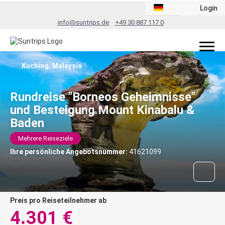
Login
info@suntrips.de
+49 30 887 117 0
Kuching, Malaysia
Rundreise "Borneos Geheimnisse"
und Besteigung Mount Kinabalu &
Baden
Mehrere Reiseziele
Ihre persönliche Angebotsnummer:
41621099
Preis pro Reiseteilnehmer ab
4.301 €