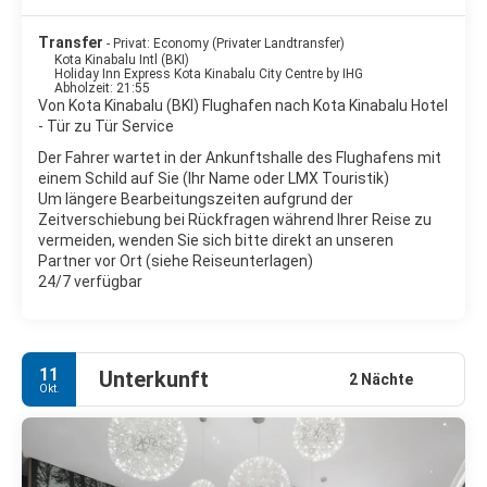
die Urlaubsplanung einbezogen werden. Die Anreise erfolgt per
Flug von Kuala Lumpur, Singapur oder Hong Kong. Als beste
Transfer
- Privat: Economy (Privater Landtransfer)
Reisezeit gelten die Monate März bis Oktober. In der
Kota Kinabalu Intl (BKI)
Nebensaison wird es ruhiger, das Meer kann aufgewühlt und
Holiday Inn Express Kota Kinabalu City Centre by IHG
Abholzeit: 21:55
evtl. nicht schwimmbar sein.
Von Kota Kinabalu (BKI) Flughafen nach Kota Kinabalu Hotel
- Tür zu Tür Service
Der Fahrer wartet in der Ankunftshalle des Flughafens mit
einem Schild auf Sie (Ihr Name oder LMX Touristik)
Um längere Bearbeitungszeiten aufgrund der
Zeitverschiebung bei Rückfragen während Ihrer Reise zu
vermeiden, wenden Sie sich bitte direkt an unseren
Partner vor Ort (siehe Reiseunterlagen)
24/7 verfügbar
11
Unterkunft
2 Nächte
Okt.