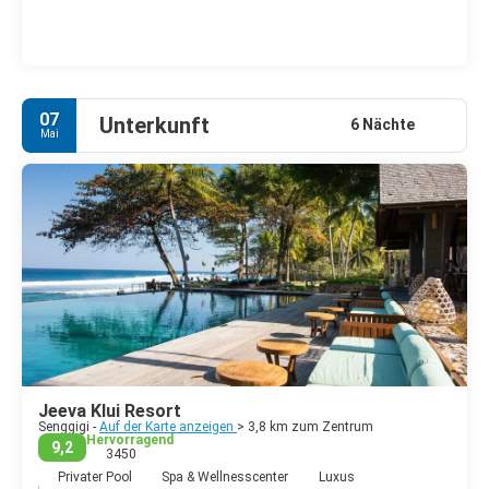
07
Unterkunft
6 Nächte
Mai
Jeeva Klui Resort
Senggigi -
Auf der Karte anzeigen
> 3,8 km zum Zentrum
Hervorragend
9,2
3450
Privater Pool
Spa & Wellnesscenter
Luxus