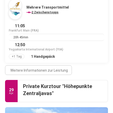
Mehrere Transportmittel
2 Zwischenstopps
11:05
Frankfurt Main
(FRA)
20h 45min
12:50
Yogyakarta International Airport
(YIA)
1 Handgepäck
+1 Tag
Weitere Informationen zur Leistung
Private Kurztour "Höhepunkte
29
Zentraljavas"
Apr.