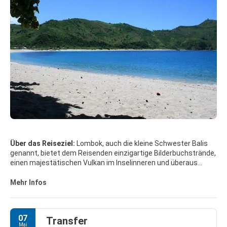
Über das Reiseziel:
Lombok, auch die kleine Schwester Balis
genannt, bietet dem Reisenden einzigartige Bilderbuchstrände,
einen majestätischen Vulkan im Inselinneren und überaus
gastfreundliche und traditionsbewusste Bewohner. Die
landschaftlich abwechslungsreiche Insel liegt ca. 50 km oder
Mehr Infos
20 Flugminuten östlich von Bali (also ideal für Insel-
Kombinationen), alternativ kann die Anreise auch direkt von
Singapur erfolgen. Die Anzahl der Hotels ist überschaubar, vom
07
Transfer
Massentourismus ist man hier noch weit entfernt. Auch die
Mai