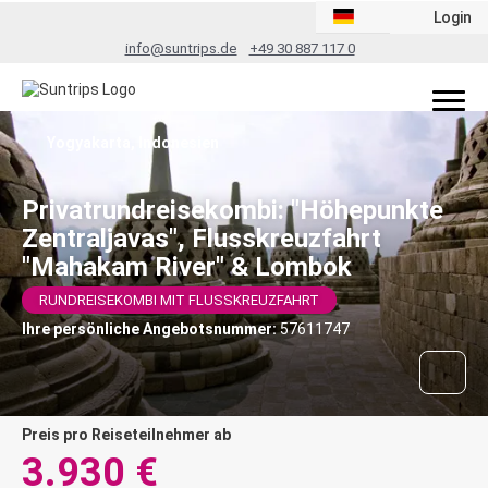
Login
info@suntrips.de
+49 30 887 117 0
Yogyakarta, Indonesien
Privatrundreisekombi: "Höhepunkte
Zentraljavas", Flusskreuzfahrt
"Mahakam River" & Lombok
RUNDREISEKOMBI MIT FLUSSKREUZFAHRT
Ihre persönliche Angebotsnummer:
57611747
Preis pro Reiseteilnehmer ab
3.930 €