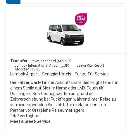
Tatsache, dass die Inselbewohner – die Sasak – noch
weitestgehend gemäß alter Traditionen leben, trägt zur
gemächlichen Lebensart bei. Im kleinen Touristenort Senggigi
gibt eine Auswahl an landestypischen Restaurants, Bars und
Einkaufsmöglichkeiten. Ein beliebtes Ausflugsziel sind die 3 Gili-
Inseln mit ihren weißen Stränden. Als beste Reisezeit gelten die
Monate April bis November. In der Nebensaison wird es ruhiger,
das Meer kann aufgewühlt und evtl. nicht schwimmbar sein.
Transfer
- Privat: Standard (Minibus)
Lombok International Airport (LOP)
Jeeva Klui Resort
Abholzeit: 15:35
Lombok Airport - Senggigi Hotels - Tür zu Tür Service
Der Fahrer wartet in der Ankunftshalle des Flughafens mit
einem Schild auf Sie (Ihr Name oder LMX Touristik)
Um längere Bearbeitungszeiten aufgrund der
Zeitverschiebung bei Rückfragen während Ihrer Reise zu
vermeiden, wenden Sie sich bitte direkt an unseren
Partner vor Ort (siehe Reiseunterlagen)
24/7 verfügbar
Meet & Greet-Service