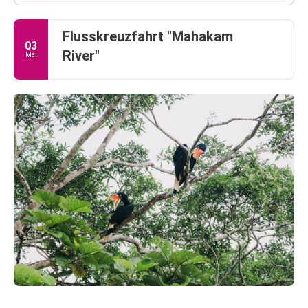
Flusskreuzfahrt "Mahakam
03
River"
Mai