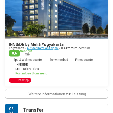
INNSiDE by Meliá Yogyakarta
Yogyakarta -
Auf der Karte anzeigen
> 8,4 km zum Zentrum
Sehr gut
8,6
456
Spa & Wellnesscenter
Schwimmbad
Fitnesscenter
INNSIDE
MIT FRÜHSTÜCK
Kostenlose Stornierung
Hoteltipp
Weitere Informationen zur Leistung
03
Transfer
Mai