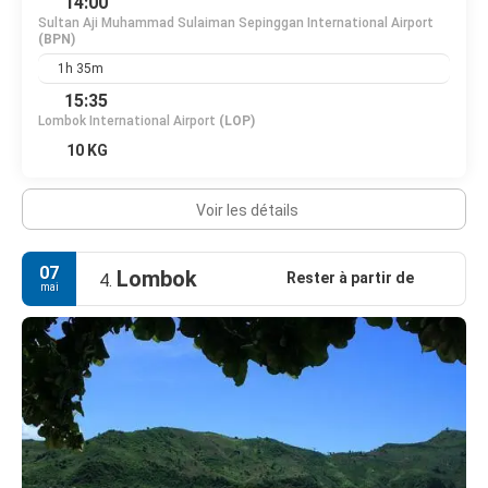
14:00
Sultan Aji Muhammad Sulaiman Sepinggan International Airport
(BPN)
1h 35m
15:35
Lombok International Airport
(LOP)
10 KG
Voir les détails
07
Lombok
Rester à partir de
4.
mai