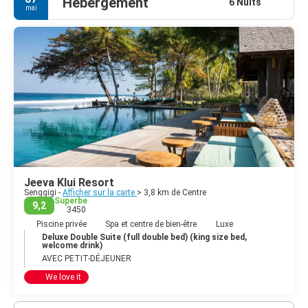
Hébergement
6 Nuits
mai
Jeeva Klui Resort
Senggigi -
Afficher sur la carte
> 3,8 km de Centre
Superbe
9,2
3450
Piscine privée
Spa et centre de bien-être
Luxe
Deluxe Double Suite (full double bed) (king size bed,
welcome drink)
AVEC PETIT-DÉJEUNER
We love it