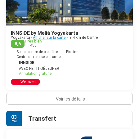
INNSiDE by Meliá Yogyakarta
Yogyakarta -
Afficher sur la carte
> 8,4 km de Centre
Très bien
8,6
456
Spa et centre de bien-être
Piscine
Centre de remise en forme
INNSIDE
AVEC PETIT-DÉJEUNER
Annulation gratuite
We love it
Voir les détails
03
Transfert
mai