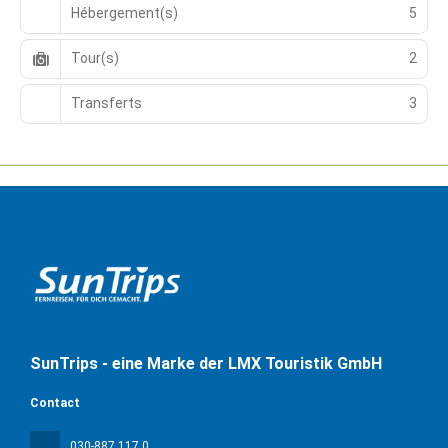
Hébergement(s)
5
Tour(s)
2
Transferts
3
SunTrips - eine Marke der LMX Touristik GmbH
Contact
030-887 117 0