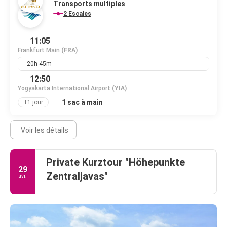
Transports multiples
2 Escales
11:05
Frankfurt Main
(FRA)
20h 45m
12:50
Yogyakarta International Airport
(YIA)
1 sac à main
+1 jour
Voir les détails
Private Kurztour "Höhepunkte
29
Zentraljavas"
avr.