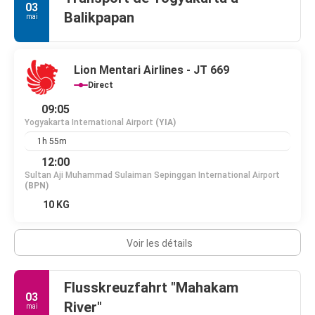
03
Balikpapan
mai
Lion Mentari Airlines - JT 669
Direct
09:05
Yogyakarta International Airport
(YIA)
1h 55m
12:00
Sultan Aji Muhammad Sulaiman Sepinggan International Airport
(BPN)
10 KG
Voir les détails
Flusskreuzfahrt "Mahakam
03
River"
mai