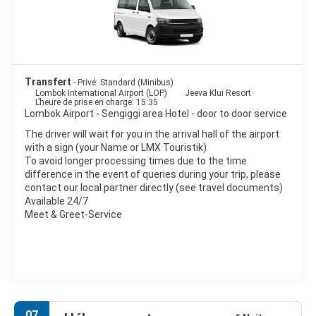
les excursions. Les mois d'avril à novembre sont la meilleure
période pour voyager. En dehors de la saison est plus calme, la
mer peut être perturbée et éventuellement ne pas nager.
Transfert
- Privé: Standard (Minibus)
Lombok International Airport (LOP)
Jeeva Klui Resort
L’heure de prise en charge: 15:35
Lombok Airport - Sengiggi area Hotel - door to door service
The driver will wait for you in the arrival hall of the airport
with a sign (your Name or LMX Touristik)
To avoid longer processing times due to the time
difference in the event of queries during your trip, please
contact our local partner directly (see travel documents)
Available 24/7
Meet & Greet-Service
07