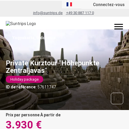
Connectez-vous
info@suntrips.de
+49 30 887 117 0
Yogyakarta, Indonésie
Private Kurztour "Höhepunkte
Zentraljavas"
Holiday package
ID de référence:
57611747
prix par personne À partir de
3.930 €