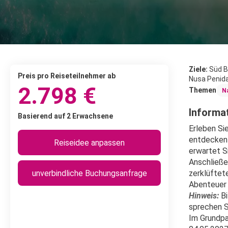
Ziele:
Süd Ba
Preis pro Reiseteilnehmer ab
Nusa Penida,
2.798 €
Themen
N
Informat
Basierend auf 2 Erwachsene
Erleben Si
entdecken 
Reiseidee anpassen
erwartet S
Anschließe
unverbindliche Buchungsanfrage
zerklüftet
Abenteuer u
Hinweis:
 B
sprechen S
Im Grundpa