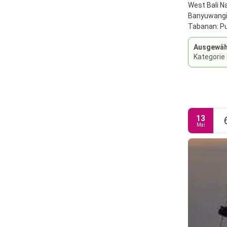
West Bali N
Banyuwangi,
Tabanan: Pu
Ausgewähl
Kategorie
13
Mai