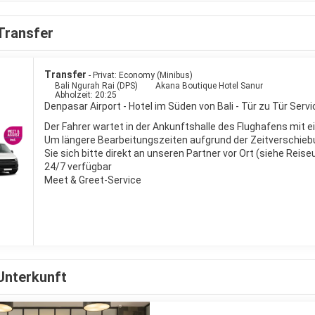
an sei allein auf Bali. Große Wellen brechen sich an sehr breiten San
rn gepiesackt, kann in Ruhe (die eigene!) Musik hören und dabei den
Transfer
n bei den mobilen Warungs wunderbare Snacks und kalte Getränke
Transfer
- Privat: Economy (Minibus)
Bali Ngurah Rai (DPS)
Akana Boutique Hotel Sanur
Abholzeit: 20:25
Denpasar Airport - Hotel im Süden von Bali - Tür zu Tür Servi
Der Fahrer wartet in der Ankunftshalle des Flughafens mit e
Um längere Bearbeitungszeiten aufgrund der Zeitverschieb
Sie sich bitte direkt an unseren Partner vor Ort (siehe Reis
24/7 verfügbar
Meet & Greet-Service
Unterkunft