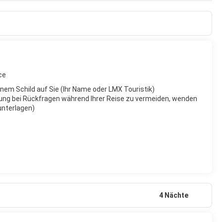
dstränden, man wird nicht von den fliegenden Händlern und
 Surfern weit draußen zuschauen. Hat man Hunger oder Durst,
ce
inem Schild auf Sie (Ihr Name oder LMX Touristik)
ung bei Rückfragen während Ihrer Reise zu vermeiden, wenden
eunterlagen)
4 Nächte