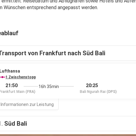
 ermittelt. Reisedatum und Abflughafen sowie Hotels und Aufent
len Wünschen entsprechend angepasst werden.
eablauf
Transport von Frankfurt nach Süd Bali
Lufthansa
1 Zwischenstopp
21:50
20:25
16h 35min
Frankfurt Main
(FRA)
Bali Ngurah Rai
(DPS)
 Informationen zur Leistung
1.
Süd Bali