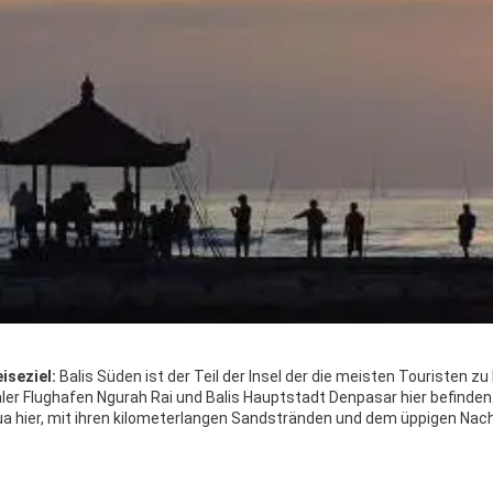
iseziel:
Balis Süden ist der Teil der Insel der die meisten Touristen 
aler Flughafen Ngurah Rai und Balis Hauptstadt Denpasar hier befinde
a hier, mit ihren kilometerlangen Sandstränden und dem üppigen Nachtl
bis hin zu Nachtleben und Badestrand. Sehen und gesehen werden – das 
o kann man schon mit einer kleinen Strandwanderung (zu Fuß oder mit
n, in der Saison aber lärmigen und übervölkerten Kuta und Legian Beac