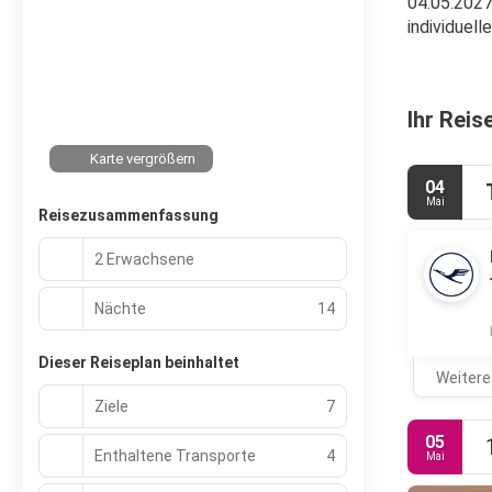
04.05.2027
individuel
Ihr Reis
Karte vergrößern
04
Mai
Reisezusammenfassung
2 Erwachsene
Nächte
14
Dieser Reiseplan beinhaltet
Weitere
Ziele
7
05
Enthaltene Transporte
4
Mai