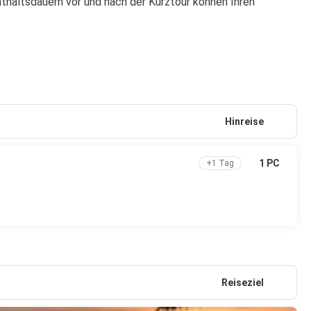
haltsdauern vor und nach der Kurztour können Ihren 
Hinreise
1 PC
+1 Tag
Reiseziel