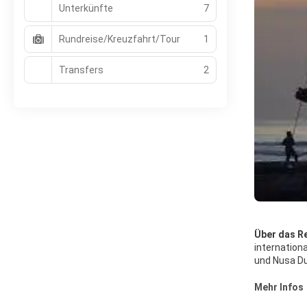
Unterkünfte
7
Rundreise/Kreuzfahrt/Tour
1
Transfers
2
Über das Re
internation
und Nusa Du
über Natur 
Südbalis. S
Mehr Infos
weitläufige