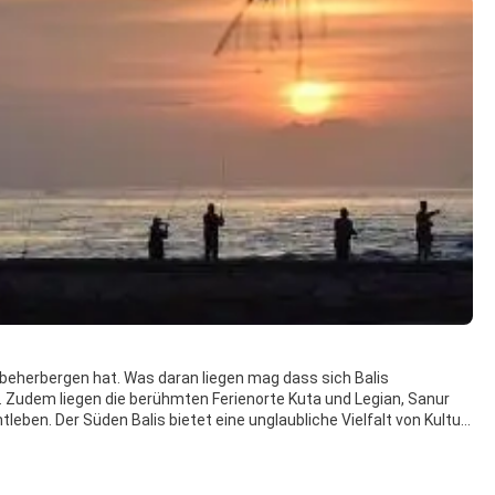
zu beherbergen hat. Was daran liegen mag dass sich Balis
n. Zudem liegen die berühmten Ferienorte Kuta und Legian, Sanur
eben. Der Süden Balis bietet eine unglaubliche Vielfalt von Kultur
Party-Prinzip kennzeichnet viele, aber nicht alle der Strände
 Rollerblades auf der Promenade) nach Norden von den zwar
hes hin zu den stillen Stränden von Canggu und Seseh den Eindruck