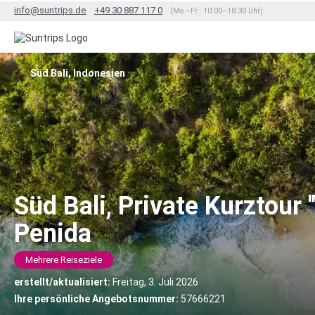
info@suntrips.de
+49 30 887 117 0
(Mo.–Fr.: 10:00–18:30 Uhr)
Süd Bali, Indonesien
Süd Bali, Private Kurztour
Penida
Mehrere Reiseziele
erstellt/aktualisiert:
Freitag, 3. Juli 2026
Ihre persönliche Angebotsnummer:
57666221