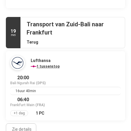
Transport van Zuid-Bali naar
19
Frankfurt
mei
Terug
Lufthansa
1 tussenstop
20:00
Bali Ngurah Rai
(DPS)
16uur 40min
06:40
Frankfurt Main
(FRA)
1 PC
+1 dag
Zie details