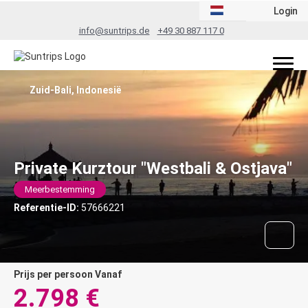
Login
info@suntrips.de
+49 30 887 117 0
Zuid-Bali, Indonesië
Private Kurztour "Westbali & Ostjava"
Meerbestemming
Referentie-ID:
57666221
prijs per persoon Vanaf
2.798 €