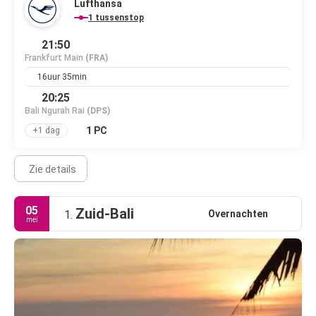
Lufthansa
1 tussenstop
21:50
Frankfurt Main
(FRA)
16uur 35min
20:25
Bali Ngurah Rai
(DPS)
1 PC
+1 dag
Zie details
05
Zuid-Bali
Overnachten
1.
mei