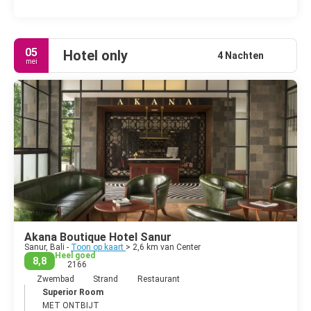
05
Hotel only
4 Nachten
mei
Akana Boutique Hotel Sanur
Sanur, Bali -
Toon op kaart
> 2,6 km van Center
Heel goed
8,8
2166
Zwembad
Strand
Restaurant
Superior Room
MET ONTBIJT