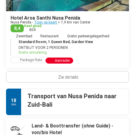
Hotel Arsa Santhi Nusa Penida
Nusa Penida -
Toon op kaart
> 7,9 km van Center
Heel goed
8,4
804
Zwembad
Restaurant
Gratis parkeergelegenheid
Standard Room, 1 Queen Bed, Garden View
ONTBIJT VOOR 2 PERSONEN
Gratis annulering
Package Rate
Aanrader
Zie details
Transport van Nusa Penida naar
18
Zuid-Bali
mei
Land- & Boottransfer (ohne Guide) -
von/bis Hotel