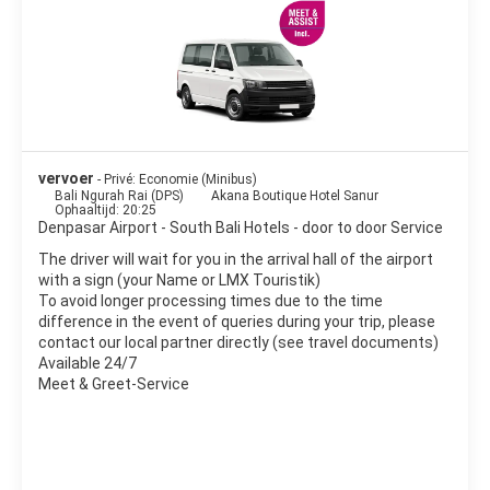
te onderhandelen met de lokale bevolking; Het strand is zeer
geschikt voor surfen en het beste om het te zien, want het is
vol met surfers op alle uren!; En de zonsondergang is een
evenement dat je niet mag missen. De lokale bevolking komt in
groepen naar het strand, velen van hen willen foto's met je
maken, voetballen of gewoon zwemmen; En spontane bars
worden opgezet met verse bieren en dozen als lokale bar. Er zijn
prachtige zonsondergangen die onschadelijk zijn. Natuurlijk, het
vervoer
- Privé: Economie (Minibus)
leven van de lokale bevolking is korter dan in andere delen van
Bali Ngurah Rai (DPS)
Akana Boutique Hotel Sanur
het eiland, of op zijn minst niet zo geïntegreerd, dus vergeet
Ophaaltijd: 20:25
niet om een leuke markt of een tempel in elke hoek te vinden.
Denpasar Airport - South Bali Hotels - door to door Service
The driver will wait for you in the arrival hall of the airport
with a sign (your Name or LMX Touristik)
To avoid longer processing times due to the time
difference in the event of queries during your trip, please
contact our local partner directly (see travel documents)
Available 24/7
Meet & Greet-Service