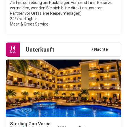
Zeitverschiebung bei Rückfragen während Ihrer Reise zu
des flachen und sicheren Wassers auch für Urlaub mit Kindern
vermeiden, wenden Sie sich bitte direkt an unseren
geeignet ist.
Partner vor Ort (siehe Reiseunterlagen)
24/7 verfügbar
Die Durchschnittstemperaturen liegen in Goa ganzjährig bei
Meet & Greet Service
23°C bis 31°C. Das Monsun-Klima birgt eine Regenzeit, die etwa
von Juni bis September/Oktober andauert, sowie eine trockene
Jahreszeit von Oktober/November bis Anfang Juni. April und
Mai sind die heißesten Monate, daher ist zwischen November
14
Unterkunft
7 Nächte
Sept.
Sterling Goa Varca