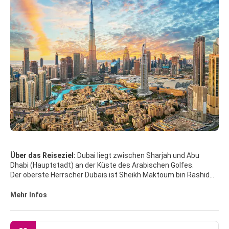
Über das Reiseziel:
Dubai liegt zwischen Sharjah und Abu
Dhabi (Hauptstadt) an der Küste des Arabischen Golfes.
Der oberste Herrscher Dubais ist Sheikh Maktoum bin Rashid
al-Maktoum. Seine beiden Brüder, Sheikh Hamdan und Sheikh
Mohammed bekleiden ebenfalls hohe Ministerposten. Dubai
Mehr Infos
hat in etwa drei Millionen Einwohner, darunter etwa 600.000
Emiratis.