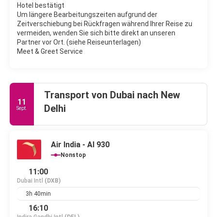
Hotel bestätigt
Inseln erstreckt. mit 1800 Villen und über hundert Town-
Um längere Bearbeitungszeiten aufgrund der
Houses. 20 Modelle stehen zur Auswahl, von der mexikanischen
Zeitverschiebung bei Rückfragen während Ihrer Reise zu
Hazienda über chinesische Pavillons bis zum Südstaaten-
vermeiden, wenden Sie sich bitte direkt an unseren
Anwesen. Wer hier in eine Immobilie investieren will, muss sich
Partner vor Ort. (siehe Reiseunterlagen)
Meet & Greet Service
Transport von Dubai nach New
11
Delhi
Sept.
Air India - AI 930
Nonstop
11:00
Dubai Intl
(DXB)
3h 40min
16:10