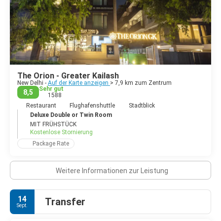
Geschichte, seiner lebendigen Kultur und seiner dynamischen
Energie ist Delhi eine Stadt, die jeden Reisenden fesseln und
inspirieren wird.
The Orion - Greater Kailash
New Delhi -
Auf der Karte anzeigen
> 7,9 km zum Zentrum
Sehr gut
8,5
1588
Restaurant
Flughafenshuttle
Stadtblick
Deluxe Double or Twin Room
MIT FRÜHSTÜCK
Kostenlose Stornierung
Package Rate
Weitere Informationen zur Leistung
14
Transfer
Sept.