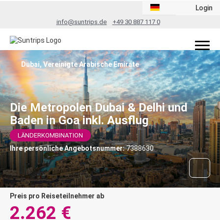
Login
info@suntrips.de
+49 30 887 117 0
Dubai, Vereinigte Arabische Emirate
Die Metropolen Dubai & Delhi und
Baden in Goa inkl. Ausflug
LÄNDERKOMBINATION
Ihre persönliche Angebotsnummer:
7388630
Preis pro Reiseteilnehmer ab
2.262 €