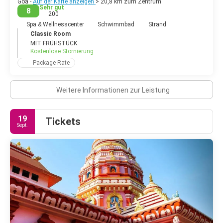
Goa -
Auf der Karte anzeigen
> 20,8 km zum Zentrum
Sehr gut
8
200
Spa & Wellnesscenter
Schwimmbad
Strand
Classic Room
MIT FRÜHSTÜCK
Kostenlose Stornierung
Package Rate
Weitere Informationen zur Leistung
19
Tickets
Sept.