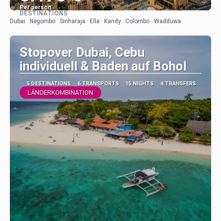
Per person
DESTINATIONS
See
Dubai · Negombo · Sinharaja · Ella · Kandy · Colombo · Wadduwa
Stopover Dubai, Cebu
individuell & Baden auf Bohol
5 DESTINATIONS
6 TRANSPORTS
15 NIGHTS
4 TRANSFERS
LÄNDERKOMBINATION